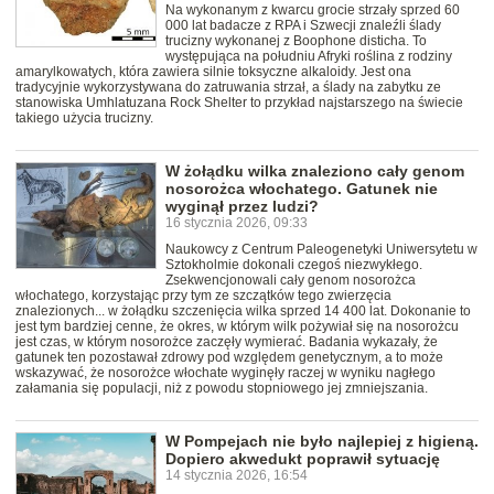
Na wykonanym z kwarcu grocie strzały sprzed 60
000 lat badacze z RPA i Szwecji znaleźli ślady
trucizny wykonanej z Boophone disticha. To
występująca na południu Afryki roślina z rodziny
amarylkowatych, która zawiera silnie toksyczne alkaloidy. Jest ona
tradycyjnie wykorzystywana do zatruwania strzał, a ślady na zabytku ze
stanowiska Umhlatuzana Rock Shelter to przykład najstarszego na świecie
takiego użycia trucizny.
W żołądku wilka znaleziono cały genom
nosorożca włochatego. Gatunek nie
wyginął przez ludzi?
16 stycznia 2026, 09:33
Naukowcy z Centrum Paleogenetyki Uniwersytetu w
Sztokholmie dokonali czegoś niezwykłego.
Zsekwencjonowali cały genom nosorożca
włochatego, korzystając przy tym ze szczątków tego zwierzęcia
znalezionych... w żołądku szczenięcia wilka sprzed 14 400 lat. Dokonanie to
jest tym bardziej cenne, że okres, w którym wilk pożywiał się na nosorożcu
jest czas, w którym nosorożce zaczęły wymierać. Badania wykazały, że
gatunek ten pozostawał zdrowy pod względem genetycznym, a to może
wskazywać, że nosorożce włochate wyginęły raczej w wyniku nagłego
załamania się populacji, niż z powodu stopniowego jej zmniejszania.
W Pompejach nie było najlepiej z higieną.
Dopiero akwedukt poprawił sytuację
14 stycznia 2026, 16:54