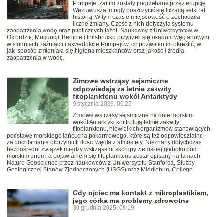
Pompeje, zanim zostały pogrzebane przez erupcję
Wezuwiusza, mogły poszczycić się liczącą setki lat
historią. W tym czasie miejscowość przechodziła
liczne zmiany. Część z nich dotyczyła systemu
zaopatrzenia wodę oraz publicznych łaźni. Naukowcy z Uniwersytetów w
Oxfordzie, Moguncji, Berlinie i Innsbrucku przyjrzeli się osadom węglanowym
w studniach, łaźniach i akwedukcie Pompejów, co pozwoliło im określić, w
jaki sposób zmieniała się higiena mieszkańców oraz jakość i źródła
zaopatrzenia w wodę.
Zimowe wstrząsy sejsmiczne
odpowiadają za letnie zakwity
fitoplanktonu wokół Antarktydy
9 stycznia 2026, 09:25
Zimowe wstrząsy sejsmiczne na dnie morskim
wokół Antarktyki kontrolują letnie zakwity
fitoplanktonu, niewielkich organizmów stanowiących
podstawę morskiego łańcucha pokarmowego, które są też odpowiedzialne
za pochłanianie olbrzymich ilości węgla z atmosfery. Nieznany dotychczas
bezpośredni związek między wstrząsami skorupy ziemskiej głęboko pod
morskim dnem, a pojawianiem się fitoplanktonu został opisany na łamach
Nature Geoscience przez naukowców z Uniwersytetu Stanforda, Służby
Geologicznej Stanów Zjednoczonych (USGS) oraz Middlebury College.
Gdy ojciec ma kontakt z mikroplastikiem,
jego córka ma problemy zdrowotne
30 grudnia 2025, 09:19