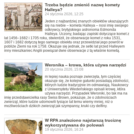
Trzeba będzie zmienić nazwę komety
Halleya?
24 stycznia 2026, 12:25
Jeden z najbardziej znanych obiektów ukazujących
się na niebie – kometa Halleya – nosi imię swojego
odkrywcy, brytyjskiego astronoma Edmonda
Halleya. Uczony, badając zapiski dotyczące komet z
lat 1456–1682 i 1705 roku, stwierdził, że obserwacje komet z roku 1531,
1607 i 1682 dotyczą tego samego obiektu oraz przewidział jego powrót w
pobliże Ziemi na rok 1758. Okazuje się jednak, że setki lat przed Halleyem
inny mieszkaniec Anglii powiązał dwie obserwacje z tą właśnie kometą.
Weronika – krowa, która używa narzędzi
20 stycznia 2026, 15:08
m lepiej nauka poznaje zwierzęta, tym częściej
okazuje się, że kolejne gatunki posiadają zdolności,
których ludzie tradycyjnie im odmawiają. Naukowcy
z Uniwersytetu Wiedeńskiego opisali krowę, która
używa narzędzi. Przypadek Weroniki, bo tak ma na
imię przedstawicielka rasy Swiss Brown, pokazuje, że o zdolnościach
zwierząt, które ludzie udomowili tysiące lat temu wiemy mniej, niż o
możliwościach dzikich zwierząt jak szympansy, kruki czy delfiny.
W RPA znaleziono najstarszą truciznę
wykorzystywana do polowań
19 stycznia 2026, 16:24