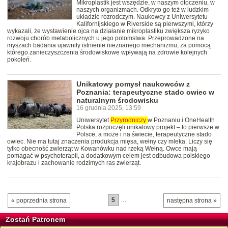
Mikroplastik jest wszędzie, w naszym otoczeniu, w
naszych organizmach. Odkryto go też w ludzkim
układzie rozrodczym. Naukowcy z Uniwersytetu
Kalifornijskiego w Riverside są pierwszymi, którzy
wykazali, że wystawienie ojca na działanie mikroplastiku zwiększa ryzyko
rozwoju chorób metabolicznych u jego potomstwa. Przeprowadzone na
myszach badania ujawniły istnienie nieznanego mechanizmu, za pomocą
którego zanieczyszczenia środowiskowe wpływają na zdrowie kolejnych
pokoleń.
Unikatowy pomysł naukowców z
Poznania: terapeutyczne stado owiec w
naturalnym środowisku
16 grudnia 2025, 13:59
Uniwersytet
Przyrodniczy
w Poznaniu i OneHealth
Polska rozpoczęli unikatowy projekt – to pierwsze w
Polsce, a może i na świecie, terapeutyczne stado
owiec. Nie ma tutaj znaczenia produkcja mięsa, wełny czy mleka. Liczy się
tylko obecność zwierząt w Kowanówku nad rzeką Wełną. Owce mają
pomagać w psychoterapii, a dodatkowym celem jest odbudowa polskiego
krajobrazu i zachowanie rodzimych ras zwierząt.
5
…
« poprzednia strona
następna strona »
Zostań Patronem