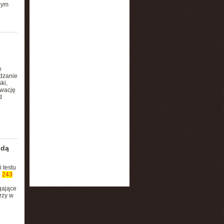
zym
ę
adzanie
ki,
rwację
d
idą
 testu
z
243
gające
rzy w