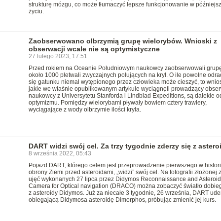
strukturę mózgu, co może tłumaczyć lepsze funkcjonowanie w późniejs
życiu.
Zaobserwowano olbrzymią grupę wielorybów. Wnioski z
obserwacji wcale nie są optymistyczne
27 lutego 2023, 17:51
Przed rokiem na Oceanie Południowym naukowcy zaobserwowali grup
około 1000 płetwali zwyczajnych polujących na kryl. O ile powolne odr
się gatunku niemal wytępionego przez człowieka może cieszyć, to wnios
jakie we właśnie opublikowanym artykule wyciągnęli prowadzący obse
naukowcy z Universytetu Stanforda i Lindblad Expeditions, są dalekie o
optymizmu. Pomiędzy wielorybami pływały bowiem cztery trawlery,
wyciągające z wody olbrzymie ilości kryla.
DART widzi swój cel. Za trzy tygodnie zderzy się z astero
8 września 2022, 05:43
Pojazd DART, którego celem jest przeprowadzenie pierwszego w historii
obrony Ziemi przed asteroidami, „widzi” swój cel. Na fotografii złożonej 
ujęć wykonanych 27 lipca przez Didymos Reconnaissance and Asteroid
Camera for Optical navigation (DRACO) można zobaczyć światło dobie
z asteroidy Didymos. Już za niecałe 3 tygodnie, 26 września, DART ude
obiegającą Didymosa asteroidę Dimorphos, próbując zmienić jej kurs.