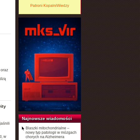
Patroni KopalniWiedzy
 oraz
adzą
ity
Najnowsze wiadomości
aśnili
Blaszki mitochondrialne –
nowy typ patologii w mózgach
d, w
chorych na Alzheimera