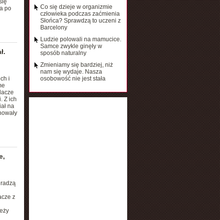
się
Co się dzieje w organizmie
da po
człowieka podczas zaćmienia
Słońca? Sprawdzą to uczeni z
Barcelony
Ludzie polowali na mamucice.
Samce zwykle ginęły w
ł.
sposób naturalny
Zmieniamy się bardziej, niż
nam się wydaje. Nasza
ch i
osobowość nie jest stała
me
dacze
. Z ich
iał na
chowały
e,
 radzą
acze z
l
leży