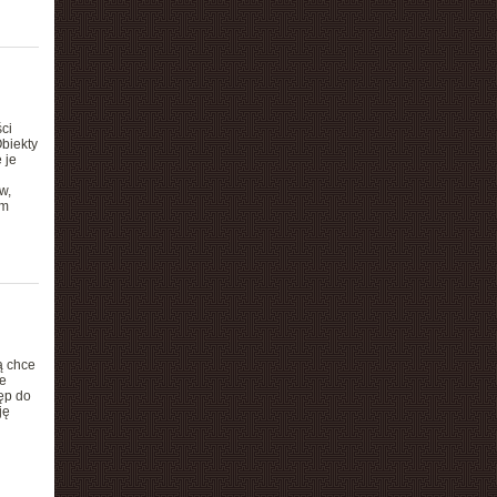
ci
Obiekty
 je
w,
ym
ą chce
e
ęp do
ję