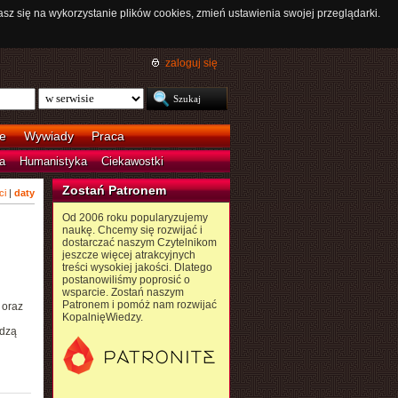
asz się na wykorzystanie plików cookies, zmień ustawienia swojej przeglądarki.
zaloguj się
e
Wywiady
Praca
a
Humanistyka
Ciekawostki
Zostań Patronem
ci
|
daty
Od 2006 roku popularyzujemy
naukę. Chcemy się rozwijać i
dostarczać naszym Czytelnikom
jeszcze więcej atrakcyjnych
treści wysokiej jakości. Dlatego
postanowiliśmy poprosić o
wsparcie. Zostań naszym
Patronem i pomóż nam rozwijać
 oraz
KopalnięWiedzy.
adzą