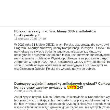
Polska na szarym końcu. Mamy 39% analfabetów
funkcjonalnych
11 czerwca 2026, 14:49
W 2023 roku 31 krajów OECD, w tym Polska, przeprowadziło nowy cykl
Programu Międzynarodowej Oceny Kompetencji Dorosłych – PIAAC. To
największe na świecie badanie tego typu, mierzące trzy kluczowe
umiejętności dorosłych: rozumienie tekstu, rozumowanie matematyczne
rozwiązywanie problemów. Wyniki, opublikowane na podstawie danych
zebranych w latach 2022–2023, dostarczają wiedzy o tym, jak dorośli r
sobie z podstawowymi wyzwaniami informacyjnymi i poznawczymi we
współczesnym świecie. Polska nie wypada na tym tle dobrze.
Duńczycy wyjaśnili zagadkę znikających gwiazd? Całkow
kolaps grawitacyjny gwiazdy w
VFTS
243
23 maja 2024, 08:34
Astrofizycy z Instytutu Nielsa Bohra na Uniwersytecie w Kopenhadze wyj
fenomen gwiazd znikających z nieboskłonu. W pracy opublikowanej na
łamach Physical Review Letters dostarczyli najsilniejszych dowodów na
wsparcie teorii mówiącej o grawitacyjnym zapadaniu masywnych gwiaz