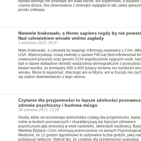
wyniku którego nie powstaje ani biały karzeł, ani supernowa, a pojawia 
czarna dziura. Dla obserwatora z zewnątrz wygląda to tak, jakby gwiaz
prostu zniknęła.
Niewiele brakowało, a Homo sapiens nigdy by nie powsta
Nad człowiekiem wisiało widmo zagłady
1 września 2023, 09:37
Mało brakowało, a człowiek by wyginął, informują naukowcy z Chin, Wło
USA. Wykorzystując nową metodę o nazwie FitCoal (fast infinitesimal ti
coalescent process) oraz genom 3154 współcześnie żyjących osób, ba
byli w stanie dokładnie określić wydarzenia demograficzne z przeszłości
badań wynika, że pomiędzy 900 a 800 tysięcy lat temu los ludzkości wis
włosku. Może to wyjaśniać, dlaczego ani w Afryce, ani w Eurazji nie za
się żadne skamieniałości z tego okresu.
Czytanie dla przyjemności to lepsze zdolności poznawcz
zdrowie psychiczny i budowa mózgu
28 czerwca 2023, 13:29
Osoby, które od wczesnego dzieciństwa czytają dla przyjemności, lepiej
sobie w testach poznawczych i charakteryzują się lepszym zdrowiem
psychicznym gdy wchodzą w wiek nastoletni, stwierdzili naukowcy. Bad
Wielkiej Brytanii i Chin informują jednocześnie na łamach Psychologica
Medicine, że 12 godzin tygodniowo to optymalna liczba godzin, jaką na
poświęcać lekturze. Odkryli też, że czytanie dla przyjemności poprawia