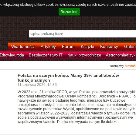
ki włączoną obsługę plików cookies wyrażasz zgodę na ich użycie. Jeśli nie zgadz
Rozumiem
Wiadomości
Artykuły
Forum
Książki
Konkursy
Galeri
Zdrowie/uroda
Bezpieczeństwo IT
Nauki przyrodnicze
Astronomia/fizyk
sortuj wg:
trafnoś
Polska na szarym końcu. Mamy 39% analfabetów
funkcjonalnych
11 czerwca 2026, 15:36
W 2023 roku 31 krajów OECD, w tym Polska, przeprowadziło nowy cykl
Programu Międzynarodowej Oceny Kompetencji Dorosłych – PIAAC. To
największe na świecie badanie tego typu, mierzące trzy kluczowe
umiejętności dorosłych: rozumienie tekstu, rozumowanie matematyczne
rozwiązywanie problemów. Wyniki, opublikowane na podstawie danych
zebranych w latach 2022–2023, dostarczają wiedzy o tym, jak dorośli r
sobie z podstawowymi wyzwaniami informacyjnymi i poznawczymi we
współczesnym świecie. Polska nie wypada na tym tle dobrze.