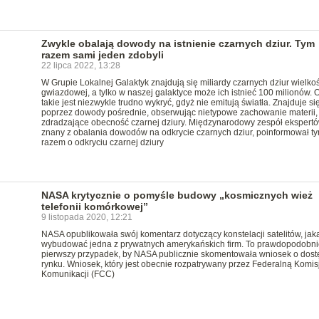
Zwykle obalają dowody na istnienie czarnych dziur. Tym
razem sami jeden zdobyli
22 lipca 2022, 13:28
W Grupie Lokalnej Galaktyk znajdują się miliardy czarnych dziur wielkoś
gwiazdowej, a tylko w naszej galaktyce może ich istnieć 100 milionów. 
takie jest niezwykle trudno wykryć, gdyż nie emitują światła. Znajduje się
poprzez dowody pośrednie, obserwując nietypowe zachowanie materii,
zdradzające obecność czarnej dziury. Międzynarodowy zespół ekspertó
znany z obalania dowodów na odkrycie czarnych dziur, poinformował t
razem o odkryciu czarnej dziury
NASA krytycznie o pomyśle budowy „kosmicznych wież
telefonii komórkowej”
9 listopada 2020, 12:21
NASA opublikowała swój komentarz dotyczący konstelacji satelitów, jak
wybudować jedna z prywatnych amerykańskich firm. To prawdopodobni
pierwszy przypadek, by NASA publicznie skomentowała wniosek o dost
rynku. Wniosek, który jest obecnie rozpatrywany przez Federalną Komis
Komunikacji (FCC)