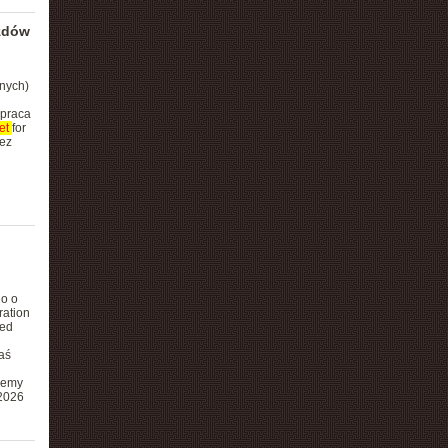
azdów
nych)
łpraca
et
for
zez
go o
ation
eed
aś
jemy
 2026