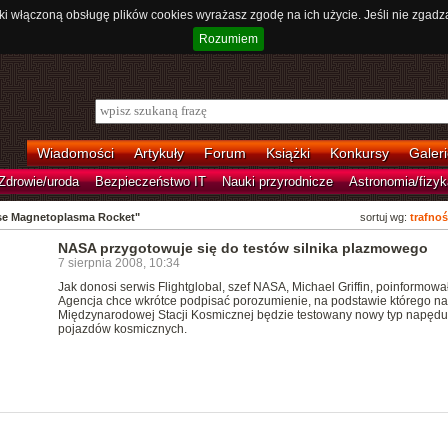
ki włączoną obsługę plików cookies wyrażasz zgodę na ich użycie. Jeśli nie zgadz
Rozumiem
Wiadomości
Artykuły
Forum
Książki
Konkursy
Galeri
Zdrowie/uroda
Bezpieczeństwo IT
Nauki przyrodnicze
Astronomia/fizyk
ulse Magnetoplasma Rocket"
sortuj wg:
trafnoś
NASA przygotowuje się do testów silnika plazmowego
7 sierpnia 2008, 10:34
Jak donosi serwis Flightglobal, szef NASA, Michael Griffin, poinformował
Agencja chce wkrótce podpisać porozumienie, na podstawie którego na
Międzynarodowej Stacji Kosmicznej będzie testowany nowy typ napędu
pojazdów kosmicznych.