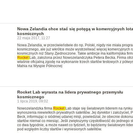
Nowa Zelandia chce stać się potęgą w komercyjnych lot
kosmicznych
22 maja 2017, 11:27
Nowa Zelandia, w przeciwieństwie do np. Polski, nigdy nie miała progr
kosmicznego, ale już wkrótce może wystrzeliwać więcej komercyjnych ra
kosmicznych niż Stany Zjednoczone. Takie ambicje ma kalifornijska firm
Rocket
Lab, założona przez Nowozelandczyka Petera Becka. Firma otr
właśnie oficjalną zgodę na wykonanie trzech startów testowych z półwy
Mahia na Wyspie Północnej
Rocket Lab wyrasta na lidera prywatnego przemysłu
kosmicznego
1 lipca 2019, 09:02
Nowozelandzka firma
Rocket
Lab staje się światowym liderem na rynku
wynoszenia niewielkich prywatnych satelitów. Jej dyrektor i założyciel, P
Beck, informując o siódmej udanej misji, powiedział, że obecnie dokon
startów niemal co miesiąc. Jeśli zwiększymy częstotliwość do jednego st
co dwa tygodnie, a może nawet co tydzień, to będziemy światowym lid
pod względm liczby startów i wyniesionych satelitów.