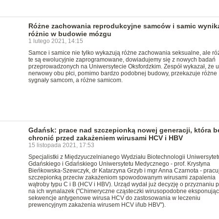
Różne zachowania reprodukcyjne samców i samic wynika
różnic w budowie mózgu
1 lutego 2021, 14:15
Samce i samice nie tylko wykazują różne zachowania seksualne, ale ró
te są ewolucyjnie zaprogramowane, dowiadujemy się z nowych badań
przeprowadzonych na Uniwersytecie Oksfordzkim. Zespół wykazał, że u
nerwowy obu płci, pomimo bardzo podobnej budowy, przekazuje różne
sygnały samcom, a różne samicom.
Gdańsk: prace nad szczepionką nowej generacji, która b
chronić przed zakażeniem wirusami HCV i HBV
15 listopada 2021, 17:53
Specjalistki z Międzyuczelnianego Wydziału Biotechnologii Uniwersytet
Gdańskiego i Gdańskiego Uniwersytetu Medycznego - prof. Krystyna
Bieńkowska-Szewczyk, dr Katarzyna Grzyb i mgr Anna Czarnota - pracu
szczepionką przeciw zakażeniom spowodowanym wirusami zapalenia
wątroby typu C i B (HCV i HBV). Urząd wydał już decyzję o przyznaniu 
na ich wynalazek ("Chimeryczne cząsteczki wirusopodobne eksponują
sekwencje antygenowe wirusa HCV do zastosowania w leczeniu
prewencyjnym zakażenia wirusem HCV i/lub HBV").