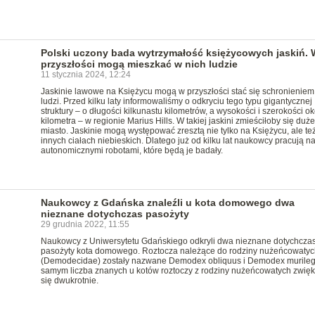
Polski uczony bada wytrzymałość księżycowych jaskiń. 
przyszłości mogą mieszkać w nich ludzie
11 stycznia 2024, 12:24
Jaskinie lawowe na Księżycu mogą w przyszłości stać się schronieniem
ludzi. Przed kilku laty informowaliśmy o odkryciu tego typu gigantycznej
struktury – o długości kilkunastu kilometrów, a wysokości i szerokości ok
kilometra – w regionie Marius Hills. W takiej jaskini zmieściłoby się duże
miasto. Jaskinie mogą występować zresztą nie tylko na Księżycu, ale te
innych ciałach niebieskich. Dlatego już od kilku lat naukowcy pracują n
autonomicznymi robotami, które będą je badały.
Naukowcy z Gdańska znaleźli u kota domowego dwa
nieznane dotychczas pasożyty
29 grudnia 2022, 11:55
Naukowcy z Uniwersytetu Gdańskiego odkryli dwa nieznane dotychcza
pasożyty kota domowego. Roztocza należące do rodziny nużeńcowatyc
(Demodecidae) zostały nazwane Demodex obliquus i Demodex murileg
samym liczba znanych u kotów roztoczy z rodziny nużeńcowatych zwięk
się dwukrotnie.