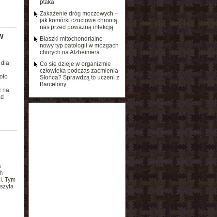
ptaka
Zakażenie dróg moczowych –
jak komórki czuciowe chronią
nas przed poważną infekcją
W
Blaszki mitochondrialne –
nowy typ patologii w mózgach
chorych na Alzheimera
 dla
Co się dzieje w organizmie
człowieka podczas zaćmienia
oło
Słońca? Sprawdzą to uczeni z
Barcelony
ż na
ad
s
h
i. Tym
szyła