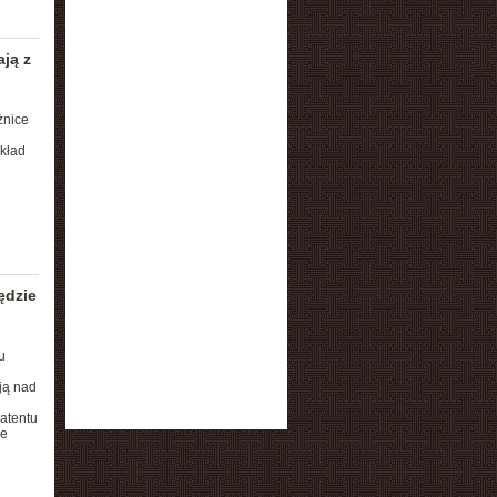
ją z
żnice
kład
ędzie
u
ją nad
patentu
ce