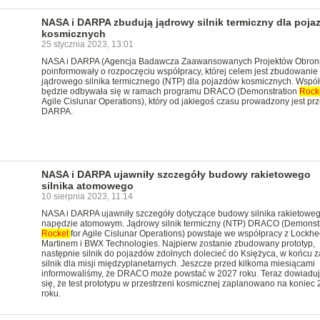
NASA i DARPA zbudują jądrowy silnik termiczny dla poj
kosmicznych
25 stycznia 2023, 13:01
NASA i DARPA (Agencja Badawcza Zaawansowanych Projektów Obron
poinformowały o rozpoczęciu współpracy, której celem jest zbudowanie
jądrowego silnika termicznego (NTP) dla pojazdów kosmicznych. Wspó
będzie odbywała się w ramach programu DRACO (Demonstration
Rock
Agile Cislunar Operations), który od jakiegoś czasu prowadzony jest pr
DARPA.
NASA i DARPA ujawniły szczegóły budowy rakietowego
silnika atomowego
10 sierpnia 2023, 11:14
NASA i DARPA ujawniły szczegóły dotyczące budowy silnika rakietowe
napędzie atomowym. Jądrowy silnik termiczny (NTP) DRACO (Demonstr
Rocket
for Agile Cislunar Operations) powstaje we współpracy z Lockh
Martinem i BWX Technologies. Najpierw zostanie zbudowany prototyp,
następnie silnik do pojazdów zdolnych dolecieć do Księżyca, w końcu z
silnik dla misji międzyplanetarnych. Jeszcze przed kilkoma miesiącami
informowaliśmy, że DRACO może powstać w 2027 roku. Teraz dowiadu
się, że test prototypu w przestrzeni kosmicznej zaplanowano na koniec
roku.