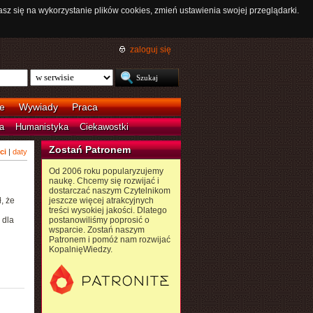
asz się na wykorzystanie plików cookies, zmień ustawienia swojej przeglądarki.
zaloguj się
e
Wywiady
Praca
a
Humanistyka
Ciekawostki
Zostań Patronem
ci
|
daty
Od 2006 roku popularyzujemy
naukę. Chcemy się rozwijać i
dostarczać naszym Czytelnikom
, że
jeszcze więcej atrakcyjnych
treści wysokiej jakości. Dlatego
 dla
postanowiliśmy poprosić o
wsparcie. Zostań naszym
Patronem i pomóż nam rozwijać
KopalnięWiedzy.