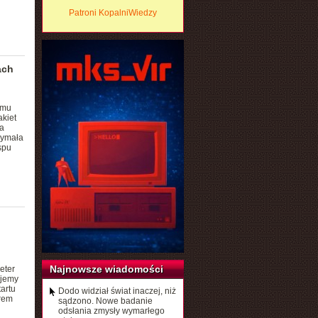
Patroni KopalniWiedzy
ach
amu
kiet
a
zymała
spu
Najnowsze wiadomości
eter
ujemy
artu
Dodo widział świat inaczej, niż
erem
sądzono. Nowe badanie
odsłania zmysły wymarłego