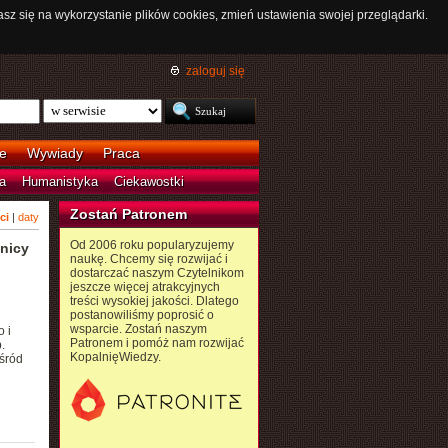
asz się na wykorzystanie plików cookies, zmień ustawienia swojej przeglądarki.
zaloguj się
e
Wywiady
Praca
a
Humanistyka
Ciekawostki
Zostań Patronem
ci
|
daty
Od 2006 roku popularyzujemy
tnicy
naukę. Chcemy się rozwijać i
dostarczać naszym Czytelnikom
jeszcze więcej atrakcyjnych
treści wysokiej jakości. Dlatego
postanowiliśmy poprosić o
wsparcie. Zostań naszym
 i
Patronem i pomóż nam rozwijać
.
KopalnięWiedzy.
śród