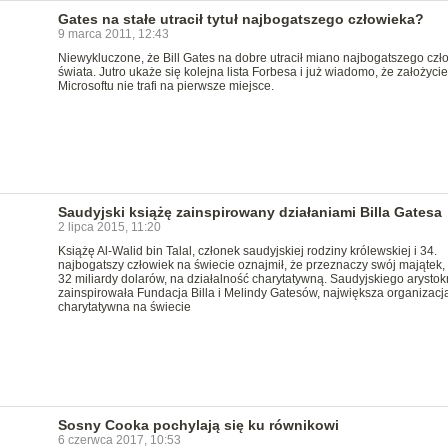
Gates na stałe utracił tytuł najbogatszego człowieka?
9 marca 2011, 12:43
Niewykluczone, że Bill Gates na dobre utracił miano najbogatszego czł
świata. Jutro ukaże się kolejna lista Forbesa i już wiadomo, że założycie
Microsoftu nie trafi na pierwsze miejsce.
Saudyjski książę zainspirowany działaniami Billa Gatesa
2 lipca 2015, 11:20
Książę Al-Walid bin Talal, członek saudyjskiej rodziny królewskiej i 34.
najbogatszy człowiek na świecie oznajmił, że przeznaczy swój majątek,
32 miliardy dolarów, na działalność charytatywną. Saudyjskiego arystok
zainspirowała Fundacja Billa i Melindy Gatesów, największa organizacj
charytatywna na świecie
Sosny Cooka pochylają się ku równikowi
6 czerwca 2017, 10:53