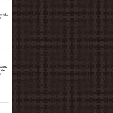
owieka
l
 warty
ratę
a