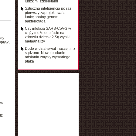
ludzkimi szkieletami
Sztuczna inteligencja po raz
pierwszy zaprojektowała
funkcjonalny genom
bakteriofaga
Czy infekcja SARS-CoV-2 w
ciąży może odbić się na
zdrowiu dziecka? Są wyniki
ay
metaanalizy
wpływu
Dodo widział świat inaczej, niż
sądzono. Nowe badanie
odsłania zmysły wymarłego
ptaka
ku
zili