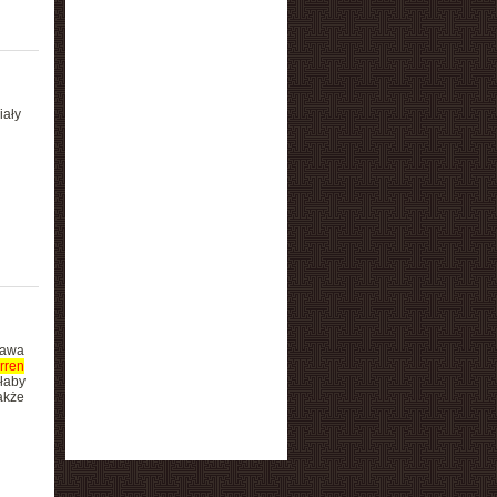
iały
rawa
rren
yłaby
akże