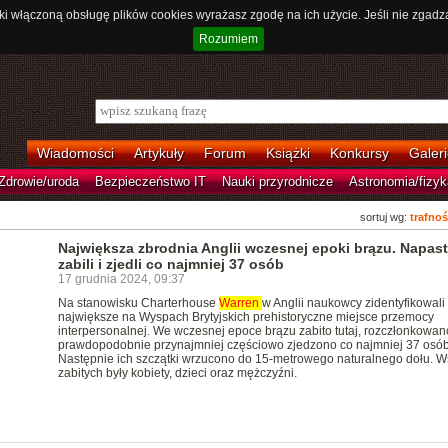
ki włączoną obsługę plików cookies wyrażasz zgodę na ich użycie. Jeśli nie zgadz
Rozumiem
Wiadomości
Artykuły
Forum
Książki
Konkursy
Galeri
Zdrowie/uroda
Bezpieczeństwo IT
Nauki przyrodnicze
Astronomia/fizyk
sortuj wg:
trafnoś
Największa zbrodnia Anglii wczesnej epoki brązu. Napas
zabili i zjedli co najmniej 37 osób
17 grudnia 2024, 09:37
Na stanowisku Charterhouse
Warren
w Anglii naukowcy zidentyfikowali
największe na Wyspach Brytyjskich prehistoryczne miejsce przemocy
interpersonalnej. We wczesnej epoce brązu zabito tutaj, rozczłonkowano
prawdopodobnie przynajmniej częściowo zjedzono co najmniej 37 osób
Następnie ich szczątki wrzucono do 15-metrowego naturalnego dołu. W
zabitych były kobiety, dzieci oraz mężczyźni.