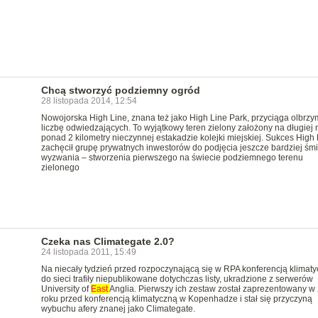
Chcą stworzyć podziemny ogród
28 listopada 2014, 12:54
Nowojorska High Line, znana też jako High Line Park, przyciąga olbrzy
liczbę odwiedzających. To wyjątkowy teren zielony założony na długiej 
ponad 2 kilometry nieczynnej estakadzie kolejki miejskiej. Sukces High 
zachęcił grupę prywatnych inwestorów do podjęcia jeszcze bardziej śm
wyzwania – stworzenia pierwszego na świecie podziemnego terenu
zielonego
Czeka nas Climategate 2.0?
24 listopada 2011, 15:49
Na niecały tydzień przed rozpoczynającą się w RPA konferencją klimat
do sieci trafiły niepublikowane dotychczas listy, ukradzione z serwerów
University of
East
Anglia. Pierwszy ich zestaw został zaprezentowany w
roku przed konferencją klimatyczną w Kopenhadze i stał się przyczyną
wybuchu afery znanej jako Climategate.