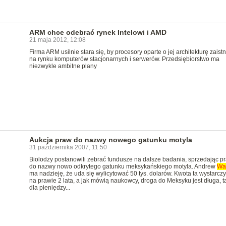
ARM chce odebrać rynek Intelowi i AMD
21 maja 2012, 12:08
Firma ARM usilnie stara się, by procesory oparte o jej architekturę zaistn
na rynku komputerów stacjonarnych i serwerów. Przedsiębiorstwo ma
niezwykle ambitne plany
Aukcja praw do nazwy nowego gatunku motyla
31 października 2007, 11:50
Biolodzy postanowili zebrać fundusze na dalsze badania, sprzedając p
do nazwy nowo odkrytego gatunku meksykańskiego motyla. Andrew
Wa
ma nadzieję, że uda się wylicytować 50 tys. dolarów. Kwota ta wystarcz
na prawie 2 lata, a jak mówią naukowcy, droga do Meksyku jest długa, t
dla pieniędzy...