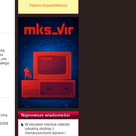
Patroni KopalniWiedzy
mią
na
Line
iałego
Najnowsze wiadomości
yczną
 2009
W etruskim mieście odkryto
rytualną studnię z
nienaruszonymi darami i