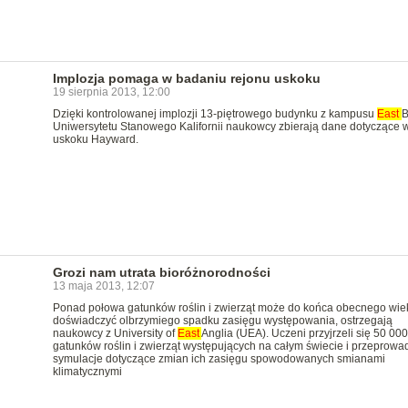
Implozja pomaga w badaniu rejonu uskoku
19 sierpnia 2013, 12:00
Dzięki kontrolowanej implozji 13-piętrowego budynku z kampusu
East
B
Uniwersytetu Stanowego Kalifornii naukowcy zbierają dane dotyczące 
uskoku Hayward.
Grozi nam utrata bioróżnorodności
13 maja 2013, 12:07
Ponad połowa gatunków roślin i zwierząt może do końca obecnego wie
doświadczyć olbrzymiego spadku zasięgu występowania, ostrzegają
naukowcy z University of
East
Anglia (UEA). Uczeni przyjrzeli się 50 000
gatunków roślin i zwierząt występujących na całym świecie i przeprowad
symulacje dotyczące zmian ich zasięgu spowodowanych smianami
klimatycznymi