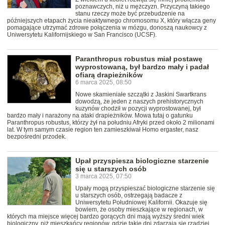
poznawczych, niż u mężczyzn. Przyczyną takiego
stanu rzeczy może być przebudzenie na
późniejszych etapach życia nieaktywnego chromosomu X, który włącza geny
pomagające utrzymać zdrowe połączenia w mózgu, donoszą naukowcy z
Uniwersytetu Kalifornijskiego w San Francisco (UCSF).
Paranthropus robustus miał postawę
wyprostowaną, był bardzo mały i padał
ofiarą drapieżników
6 marca 2025, 08:50
Nowe skamieniałe szczątki z Jaskini Swartkrans
dowodzą, że jeden z naszych prehistorycznych
kuzynów chodził w pozycji wyprostowanej, był
bardzo mały i narażony na ataki drapieżników. Mowa tutaj o gatunku
Paranthropus robustus, którzy żył na południu Afryki przed około 2 milionami
lat. W tym samym czasie region ten zamieszkiwał Homo ergaster, nasz
bezpośredni przodek.
Upał przyspiesza biologiczne starzenie
się u starszych osób
3 marca 2025, 07:50
Upały mogą przyspieszać biologiczne starzenie się
u starszych osób, ostrzegają badacze z
Uniwersytetu Południowej Kalifornii. Okazuje się
bowiem, że osoby mieszkające w regionach, w
których ma miejsce więcej bardzo gorących dni mają wyższy średni wiek
biologiczny, niż mieszkańcy regionów, gdzie takie dni zdarzają się rzadziej.