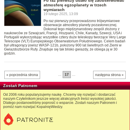
Po raz pierwszy udało się zaobserwować
atmosferę egzoplanety w trzech
wymiarach
19 lutego 2025, 13:09
Po raz pierwszy przeprowadzono trójwymiarowe
obserwacje atmosfery planety pozasłonecznej.
Dokonał tego międzynarodowy zespół złożony z
naukowców ze Szwajcarii, Francji, Hiszpanii, Chile, Kanady, Szwecji, USA i
Portugalii wykorzystując wszystkie cztery duże teleskopy tworzące Very Large
Telescope (VLT) Europejskiego Obserwatorium Południowego. Celem badań
był ultragorący jowisz WASP-121b, położony 900 lat świetlnych od Ziemi w
Gwiazdozbiorze Rufy. Znajduje się tak blisko gwiazdy, że obiega ją w 30
godzin.
…
17
…
« poprzednia strona
następna strona »
Zostań Patronem
Od 2006 roku popularyzujemy naukę. Chcemy się rozwijać i dostarczać
naszym Czytelnikom jeszcze więcej atrakcyjnych treści wysokiej jakości.
Dlatego postanowiliśmy poprosić o wsparcie. Zostań naszym Patronem i
pomóż nam rozwijać KopalnięWiedzy.