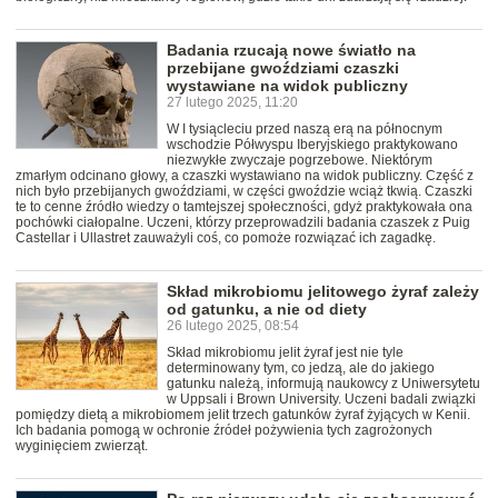
Badania rzucają nowe światło na
przebijane gwoździami czaszki
wystawiane na widok publiczny
27 lutego 2025, 11:20
W I tysiącleciu przed naszą erą na północnym
wschodzie Półwyspu Iberyjskiego praktykowano
niezwykłe zwyczaje pogrzebowe. Niektórym
zmarłym odcinano głowy, a czaszki wystawiano na widok publiczny. Część z
nich było przebijanych gwoździami, w części gwoździe wciąż tkwią. Czaszki
te to cenne źródło wiedzy o tamtejszej społeczności, gdyż praktykowała ona
pochówki ciałopalne. Uczeni, którzy przeprowadzili badania czaszek z Puig
Castellar i Ullastret zauważyli coś, co pomoże rozwiązać ich zagadkę.
Skład mikrobiomu jelitowego żyraf zależy
od gatunku, a nie od diety
26 lutego 2025, 08:54
Skład mikrobiomu jelit żyraf jest nie tyle
determinowany tym, co jedzą, ale do jakiego
gatunku należą, informują naukowcy z Uniwersytetu
w Uppsali i Brown University. Uczeni badali związki
pomiędzy dietą a mikrobiomem jelit trzech gatunków żyraf żyjących w Kenii.
Ich badania pomogą w ochronie źródeł pożywienia tych zagrożonych
wyginięciem zwierząt.