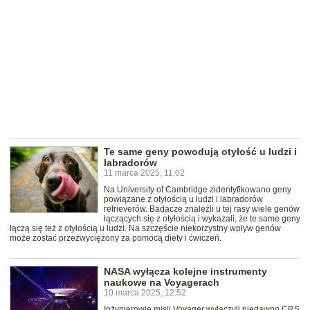
Te same geny powodują otyłość u ludzi i
labradorów
11 marca 2025, 11:02
Na University of Cambridge zidentyfikowano geny
powiązane z otyłością u ludzi i labradorów
retrieverów. Badacze znaleźli u tej rasy wiele genów
łączących się z otyłością i wykazali, że te same geny
łączą się też z otyłością u ludzi. Na szczęście niekorzystny wpływ genów
może zostać przezwyciężony za pomocą diety i ćwiczeń.
NASA wyłącza kolejne instrumenty
naukowe na Voyagerach
10 marca 2025, 12:52
Inżynierowie misji Voyager wyłączyli niedawno CRS