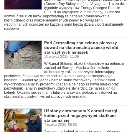
(Cosmic Ray Subsystem) na Voyagerze 1, a za dwa
tygodnie wyłączą Low-Energy Charged Particle
(LECP) na Voyagerze 2. Instrumenty, jak można
domyślić się z ich nazw, odpowiadają za badanie promieniowania
kosmicznego oraz niskoenergetycznych jonów. Po wyłączeniu
wspomnianych urządzeń na każdej z sond będzą działały po 3 instrumenty
naukowe
Pod Jerozolimą znaleziono pierwszy
dowód na ekstremalną ascezę wśród
starożytnych mniszek
10 marca 2025, 11:06
W Ramat Shlomo, około 3 kilometrów na północny
zachód od Starego Miasta w Jerozolimie
archeolodzy trafili na niezwykle interesujący
pochówek. Znajdował się on pod ołtarzem dawnego bizantyńskiego
klasztoru. Szkielet był jednak bardzo słabo zachowany. Jednak dzięki
wykorzystaniu analizy proteomu (badania pełnego zestawu białek) oraz
peptydomiki (analizy peptydów) udało się stwierdzić, że należał on do
kobiety. Okazało się, że mamy tutaj pierwszy archeologiczny dowód na
ekstremalny ascetyzm wśród starożytnych mniszek.
Uśpiony chromosom X chroni mózgi
kobiet przed negatywnymi skutkami
starzenia się
7 marca 2025, 09:00
Z wiekiem u kobiet rozwija się mniej problemów