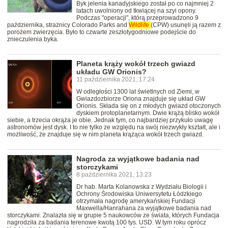
Byk jelenia kanadyjskiego został po co najmniej 2
latach uwolniony od tkwiącej na szyi opony.
Podczas "operacji", którą przeprowadzono 9
października, strażnicy Colorado Parks and
Wildlife
(CPW) usunęli ją razem z
porożem zwierzęcia. Było to czwarte zeszłotygodniowe podejście do
znieczulenia byka.
Planeta krąży wokół trzech gwiazd
układu GW Orionis?
11 października 2021, 17:24
W odległości 1300 lat świetlnych od Ziemi, w
Gwiazdozbiorze Oriona znajduje się układ GW
Orionis. Składa się on z młodych gwiazd otoczonych
dyskiem protoplanetarnym. Dwie krążą blisko wokół
siebie, a trzecia okrąża je obie. Jednak tym, co najbardziej przykuło uwagę
astronomów jest dysk. I to nie tylko ze względu na swój niezwykły kształt, ale i
możliwość, że znajduje się w nim planeta krążąca wokół trzech gwiazd.
Nagroda za wyjątkowe badania nad
storczykami
8 października 2021, 13:23
Dr hab. Marta Kolanowska z Wydziału Biologii i
Ochrony Środowiska Uniwersytetu Łódzkiego
otrzymała nagrodę amerykańskiej Fundacji
Maxwella/Hanrahana za wyjątkowe badania nad
storczykami. Znalazła się w grupie 5 naukowców ze świata, których Fundacja
nagrodziła za badania terenowe kwotą 100 tys. USD. W tym roku oprócz