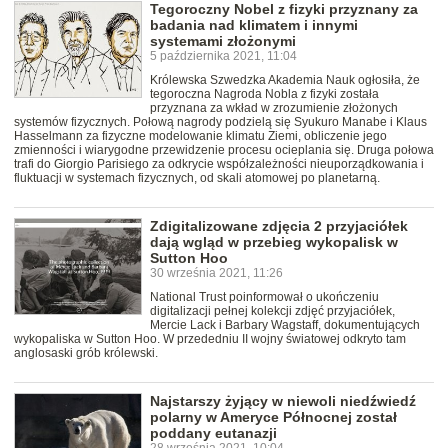
Tegoroczny Nobel z fizyki przyznany za
badania nad klimatem i innymi
systemami złożonymi
5 października 2021, 11:04
Królewska Szwedzka Akademia Nauk ogłosiła, że
tegoroczna Nagroda Nobla z fizyki została
przyznana za wkład w zrozumienie złożonych
systemów fizycznych. Połową nagrody podzielą się Syukuro Manabe i Klaus
Hasselmann za fizyczne modelowanie klimatu Ziemi, obliczenie jego
zmienności i wiarygodne przewidzenie procesu ocieplania się. Druga połowa
trafi do Giorgio Parisiego za odkrycie współzależności nieuporządkowania i
fluktuacji w systemach fizycznych, od skali atomowej po planetarną.
Zdigitalizowane zdjęcia 2 przyjaciółek
dają wgląd w przebieg wykopalisk w
Sutton Hoo
30 września 2021, 11:26
National Trust poinformował o ukończeniu
digitalizacji pełnej kolekcji zdjęć przyjaciółek,
Mercie Lack i Barbary Wagstaff, dokumentujących
wykopaliska w Sutton Hoo. W przededniu II wojny światowej odkryto tam
anglosaski grób królewski.
Najstarszy żyjący w niewoli niedźwiedź
polarny w Ameryce Północnej został
poddany eutanazji