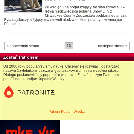
28 września 2021, 10:04
Ze względu na pogarszający się stan zdrowia 36-
letnia niedźwiedzica polarna Snow Lilly z
Milwaukee County Zoo została poddana eutanazji.
Była najstarszym żyjącym w niewoli niedźwiedziem polarnym w Ameryce
Północnej.
…
13
…
« poprzednia strona
następna strona »
Zostań Patronem
Od 2006 roku popularyzujemy naukę. Chcemy się rozwijać i dostarczać
naszym Czytelnikom jeszcze więcej atrakcyjnych treści wysokiej jakości.
Dlatego postanowiliśmy poprosić o wsparcie. Zostań naszym Patronem i
pomóż nam rozwijać KopalnięWiedzy.
Patroni KopalniWiedzy