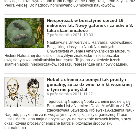
łódzkiej biolożki wyróżniono Karla Berga, Anelę Choy, Rosę León Zayas oraz
Pedra Pelosę. Do nagrody nominowano 60 młodych naukowców.
Niesporczak w bursztynie sprzed 16
milionów lat. Nowy gatunek i zaledwie 3.
taka skamieniałość
7 października 2021, 10:33
Naukowcy z Uniwersytetu Harvarda, Królewskiego
Belgijskiego Instytutu Nauk Naturalnych,
Uniwersytetu w Jenie i Amerykańskiego Muzeum
Historii Naturalnej donieśli o niezwykłym znalezisku – niesporczaku
uwięzionym w dominikańskim bursztynie. To jedna z zaledwie trzech
skamieniałości niesporczaków. I od razu reprezentuje ona nowy gatunek.
Nobel z chemii za pomysł tak prosty i
genialny, że aż dziwne, iż nikt wcześniej
o tym nie pomyślał
6 października 2021, 11:27
Tegoroczną Nagrodą Nobla z chemii podzielą się
Benjamin List z Niemiec i David MacMillan z USA,
zdecydowała Szwedzka Królewska Akademia Nauk.
Nagrodę przyznano za rozwój asymetrycznej katalizy organicznej. Prace
Lista i MacMillana mają olbrzymi wpływ na tworzenie nowych leków, a przy
okazji czynią procesy chemiczne bardziej przyjazne środowisku
naturalnemu.