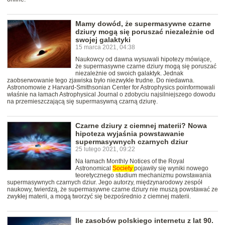
Mamy dowód, że supermasywne czarne
dziury mogą się poruszać niezależnie od
swojej galaktyki
15 marca 2021, 04:38
Naukowcy od dawna wysuwali hipotezy mówiące,
że supermasywne czarne dziury mogą się poruszać
niezależnie od swoich galaktyk. Jednak
zaobserwowanie tego zjawiska było niezwykle trudne. Do niedawna.
Astronomowie z Harvard-Smithsonian Center for Astrophysics poinformowali
właśnie na łamach Astrophysical Journal o zdobyciu najsilniejszego dowodu
na przemieszczającą się supermasywną czarną dziurę.
Czarne dziury z ciemnej materii? Nowa
hipoteza wyjaśnia powstawanie
supermasywnych czarnych dziur
25 lutego 2021, 09:22
Na łamach Monthly Notices of the Royal
Astronomical
Society
pojawiły się wyniki nowego
teoretycznego studium mechanizmu powstawania
supermasywnych czarnych dziur. Jego autorzy, międzynarodowy zespół
naukowy, twierdzą, że supermasywne czarne dziury nie muszą powstawać ze
zwykłej materii, a mogą tworzyć się bezpośrednio z ciemnej materii.
Ile zasobów polskiego internetu z lat 90.