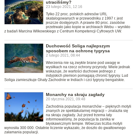
utraciliśmy?
23 lutego 2021, 12:16
Tylko 22 proc. polskich adresów URL
skatalogowanych w przewodniku z 1997 r. jest
jeszcze dostępnych. A prawie 80 proc. zasobów
przetrwało jako kopie w archiwach Webu – wynikło
z badań Marcina Wilkowskiego z Centrum Kompetencji Cyfrowych UW.
Duchowość Soliga najlepszym
sposobem na ochronę tygrysa
2 lutego 2021, 08:44
Wierzenia nie są zwykle brane pod uwagę w
wysiłkach na rzecz ochrony przyrody. Wiele jednak
wskazuje, że wartości duchowe jednego z
indyjskich plemion pomagają chronić tygrysy. Lud
Soliga zamieszkuje Ghaty Zachodnie w Indiach i czci tygrysy bengalskie.
Monarchy na skraju zagłady
20 stycznia 2021, 09:48
Zachodnia populacja monarchów – pięknych motyli
znanych ze spektakularnej migracji – znalazła się
na skraju zagłady. Już przed trzema laty
informowaliśmy, że populacja ta zanika w
błyskawicznym tempie. Wówczas liczba motyli
wynosiła 300 000. Ostatnie liczenie wykazało, że doszło do gwałtownego
załamania populacji.