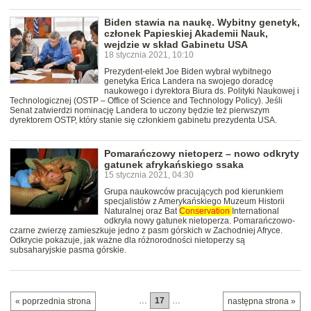
Biden stawia na naukę. Wybitny genetyk,
członek Papieskiej Akademii Nauk,
wejdzie w skład Gabinetu USA
18 stycznia 2021, 10:10
Prezydent-elekt Joe Biden wybrał wybitnego
genetyka Erica Landera na swojego doradcę
naukowego i dyrektora Biura ds. Polityki Naukowej i
Technologicznej (OSTP – Office of Science and Technology Policy). Jeśli
Senat zatwierdzi nominację Landera to uczony będzie też pierwszym
dyrektorem OSTP, który stanie się członkiem gabinetu prezydenta USA.
Pomarańczowy nietoperz – nowo odkryty
gatunek afrykańskiego ssaka
15 stycznia 2021, 04:30
Grupa naukowców pracujących pod kierunkiem
specjalistów z Amerykańskiego Muzeum Historii
Naturalnej oraz Bat
Conservation
International
odkryła nowy gatunek nietoperza. Pomarańczowo-
czarne zwierzę zamieszkuje jedno z pasm górskich w Zachodniej Afryce.
Odkrycie pokazuje, jak ważne dla różnorodności nietoperzy są
subsaharyjskie pasma górskie.
…
17
…
« poprzednia strona
następna strona »