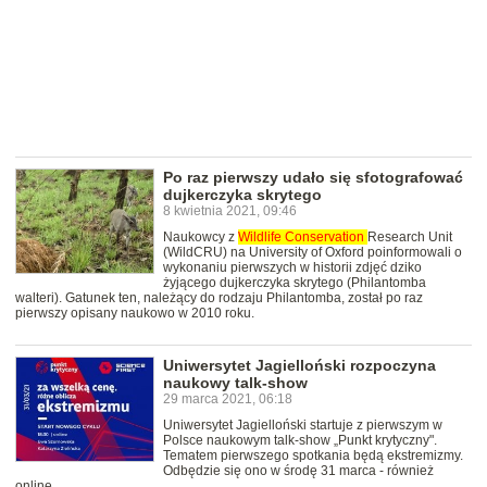
Po raz pierwszy udało się sfotografować
dujkerczyka skrytego
8 kwietnia 2021, 09:46
Naukowcy z
Wildlife
Conservation
Research Unit
(WildCRU) na University of Oxford poinformowali o
wykonaniu pierwszych w historii zdjęć dziko
żyjącego dujkerczyka skrytego (Philantomba
walteri). Gatunek ten, należący do rodzaju Philantomba, został po raz
pierwszy opisany naukowo w 2010 roku.
Uniwersytet Jagielloński rozpoczyna
naukowy talk-show
29 marca 2021, 06:18
Uniwersytet Jagielloński startuje z pierwszym w
Polsce naukowym talk-show „Punkt krytyczny".
Tematem pierwszego spotkania będą ekstremizmy.
Odbędzie się ono w środę 31 marca - również
online.