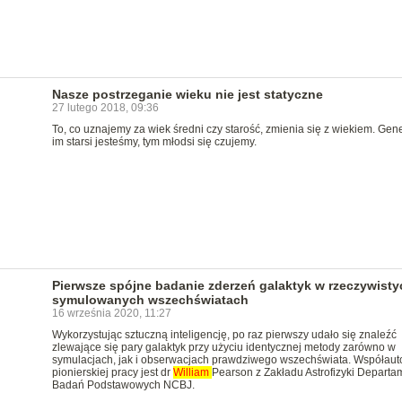
Nasze postrzeganie wieku nie jest statyczne
27 lutego 2018, 09:36
To, co uznajemy za wiek średni czy starość, zmienia się z wiekiem. Gen
im starsi jesteśmy, tym młodsi się czujemy.
Pierwsze spójne badanie zderzeń galaktyk w rzeczywisty
symulowanych wszechświatach
16 września 2020, 11:27
Wykorzystując sztuczną inteligencję, po raz pierwszy udało się znaleźć
zlewające się pary galaktyk przy użyciu identycznej metody zarówno w
symulacjach, jak i obserwacjach prawdziwego wszechświata. Współau
pionierskiej pracy jest dr
William
Pearson z Zakładu Astrofizyki Departa
Badań Podstawowych NCBJ.