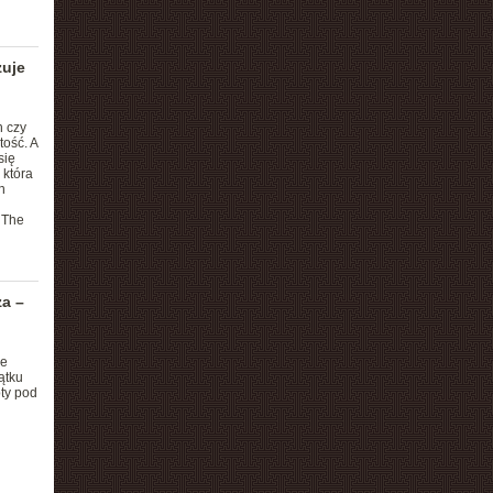
zuje
h czy
ość. A
się
 która
n
 The
a –
ie
ątku
pty pod