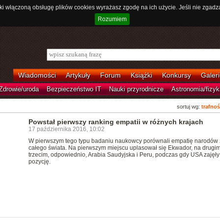
ki włączoną obsługę plików cookies wyrażasz zgodę na ich użycie. Jeśli nie zgadz
Rozumiem
Wiadomości
Artykuły
Forum
Książki
Konkursy
Galeri
Zdrowie/uroda
Bezpieczeństwo IT
Nauki przyrodnicze
Astronomia/fizyk
sortuj wg:
trafnoś
Powstał pierwszy ranking empatii w różnych krajach
17 października 2016, 10:02
W pierwszym tego typu badaniu naukowcy porównali empatię narodów 
całego świata. Na pierwszym miejscu uplasował się Ekwador, na drugim
trzecim, odpowiednio, Arabia Saudyjska i Peru, podczas gdy USA zajęły
pozycję.