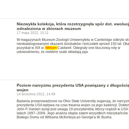
Niezwykła kolekcja, która rozstrzygnęła spór dot. ewolucj
odnaleziona w zbiorach muzeum
17 maja 2022, 10:11
W magazynach Muzeum Zoologii Uniwersytetu w Cambridge odkryto sło
nieskatalogowanymi okazami dziobaków i kolczatek sprzed 150 lat. Ok
pozyskał w XIX w.
William
Caldwell. Odegrały one kluczową rolę w
udowodnieniu, że niektóre ssaki składają jaja.
Poziom narcyzmu prezydenta USA powiązany z długości
wojen
14 września 2022, 14:49
Badania przeprowadzone na Ohio State University sugerują, że narcyz
prezydenta USA wpływa na czas trwania wojen za jego kadencji. Doktor
John P. Harden wziął pod uwagę 19 prezydentów, którzy rządzili w USA
latach 1897–2009. Jego analiza objęła zatem wszystkich mieszkańców
Białego Domu od Williama McKinleya po George'a W. Busha.