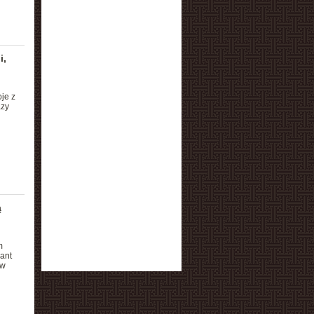
i,
je z
azy
ą
m
ant
 w