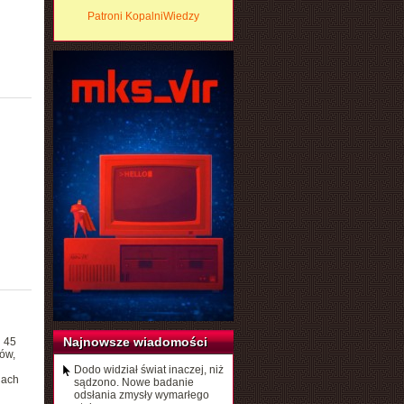
Patroni KopalniWiedzy
Najnowsze wiadomości
j 45
ów,
Dodo widział świat inaczej, niż
jach
sądzono. Nowe badanie
odsłania zmysły wymarłego