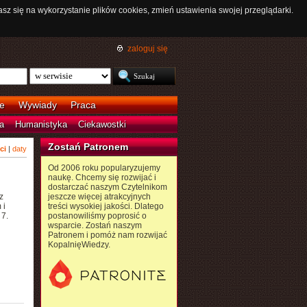
asz się na wykorzystanie plików cookies, zmień ustawienia swojej przeglądarki.
zaloguj się
e
Wywiady
Praca
a
Humanistyka
Ciekawostki
Zostań Patronem
ci
|
daty
Od 2006 roku popularyzujemy
naukę. Chcemy się rozwijać i
dostarczać naszym Czytelnikom
z
jeszcze więcej atrakcyjnych
 i
treści wysokiej jakości. Dlatego
 7.
postanowiliśmy poprosić o
wsparcie. Zostań naszym
Patronem i pomóż nam rozwijać
KopalnięWiedzy.