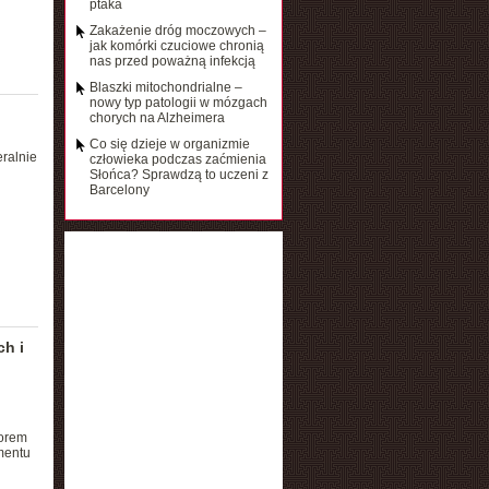
ptaka
Zakażenie dróg moczowych –
jak komórki czuciowe chronią
nas przed poważną infekcją
Blaszki mitochondrialne –
nowy typ patologii w mózgach
chorych na Alzheimera
Co się dzieje w organizmie
eralnie
człowieka podczas zaćmienia
Słońca? Sprawdzą to uczeni z
Barcelony
ch i
torem
mentu