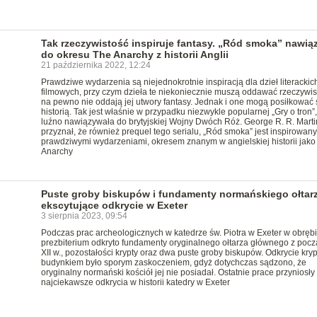
Tak rzeczywistość inspiruje fantasy. „Ród smoka” nawią
do okresu The Anarchy z historii Anglii
21 października 2022, 12:24
Prawdziwe wydarzenia są niejednokrotnie inspiracją dla dzieł literackic
filmowych, przy czym dzieła te niekoniecznie muszą oddawać rzeczywist
na pewno nie oddają jej utwory fantasy. Jednak i one mogą posiłkować 
historią. Tak jest właśnie w przypadku niezwykle popularnej „Gry o tron”,
luźno nawiązywała do brytyjskiej Wojny Dwóch Róż. George R. R. Marti
przyznał, że również prequel tego serialu, „Ród smoka” jest inspirowany
prawdziwymi wydarzeniami, okresem znanym w angielskiej historii jako
Anarchy
Puste groby biskupów i fundamenty normańskiego ołtarz
ekscytujące odkrycie w Exeter
3 sierpnia 2023, 09:54
Podczas prac archeologicznych w katedrze św. Piotra w Exeter w obręb
prezbiterium odkryto fundamenty oryginalnego ołtarza głównego z pocz
XII w., pozostałości krypty oraz dwa puste groby biskupów. Odkrycie kry
budynkiem było sporym zaskoczeniem, gdyż dotychczas sądzono, że
oryginalny normański kościół jej nie posiadał. Ostatnie prace przyniosły
najciekawsze odkrycia w historii katedry w Exeter