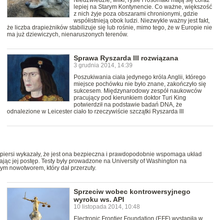
Niedźwiedzie, wilki, rysie i rosomaki mają się coraz
lepiej na Starym Kontynencie. Co ważne, większość
z nich żyje poza obszarami chronionymi, gdzie
współistnieją obok ludzi. Niezwykle ważny jest fakt,
że liczba drapieżników stabilizuje się lub rośnie, mimo tego, że w Europie nie
ma już dziewiczych, nienaruszonych terenów.
Sprawa Ryszarda III rozwiązana
3 grudnia 2014, 14:39
Poszukiwania ciała jedynego króla Anglii, którego
miejsce pochówku nie było znane, zakończyło się
sukcesem. Międzynarodowy zespół naukowców
pracujący pod kierunkiem doktor Turi King
potwierdził na podstawie badań DNA, że
odnalezione w Leicester ciało to rzeczywiście szczątki Ryszarda III
 piersi wykazały, że jest ona bezpieczna i prawdopodobnie wspomaga układ
jąc jej postęp. Testy były prowadzone na University of Washington na
ym nowotworem, który dał przerzuty.
Sprzeciw wobec kontrowersyjnego
wyroku ws. API
10 listopada 2014, 10:48
Electronic Frontier Foundation (EFF) wystąpiła w