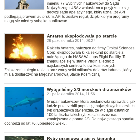
imieniu 77 wybitnych naukowców do Sądu
Najwyższego USA z wnioskiem o przyjrzenie się
decyzji sądu apelacyjnego, który uznał, że API
podlegają prawom autorskim. API to zestaw reguł, dzięki którym programy
mogą się między sobą komunikować.
Antares eksplodowała po starcie
29 października 2014, 08:27
Rakieta Antares, należąca do firmy Orbital Sciences
Corp. eksplodowała kilka sekund po starcie z
należącego do NASA Wallops Flight Facility. To
znajdujące się w stanie Virginia jedno z
najstarszych centrów lotów kosmicznych.
Zniszczeniu uległa rakieta oraz warty setki milionów dolarów ładunek, który
miała dostarczyć na Międzynarodową Stację Kosmiczną
Wytępiliśmy 2/3 morskich drapieżników
21 października 2014, 11:56
Grupa naukowców, która postanowiła sprawdzić, jak
ludzie przetrzebili populację największych morskich
ryb drapieżnych stwierdziła, że w ciągu ostatnich
100 lat liczba takich ryb została przez nas
zmniejszona o ponad 2/3. Do największego spadku
dochodzi od lat 70. ubiegłego wieku.
Ryby przesuwają się w kierunku