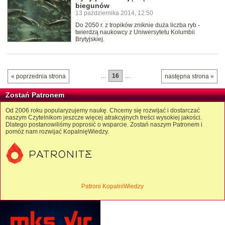
biegunów
13 października 2014, 12:50
Do 2050 r. z tropików zniknie duża liczba ryb -
twierdzą naukowcy z Uniwersytetu Kolumbii
Brytyjskiej.
…
16
…
« poprzednia strona
następna strona »
Zostań Patronem
Od 2006 roku popularyzujemy naukę. Chcemy się rozwijać i dostarczać
naszym Czytelnikom jeszcze więcej atrakcyjnych treści wysokiej jakości.
Dlatego postanowiliśmy poprosić o wsparcie. Zostań naszym Patronem i
pomóż nam rozwijać KopalnięWiedzy.
Patroni KopalniWiedzy