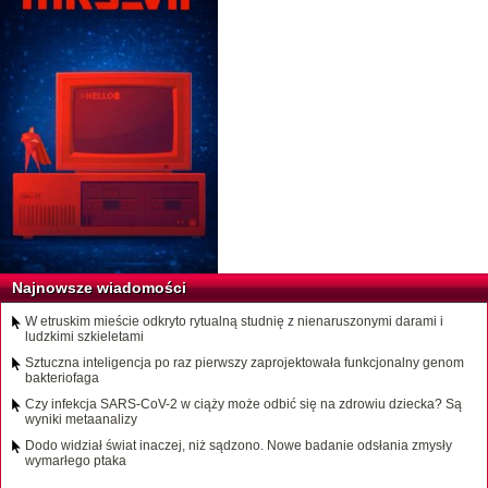
Najnowsze wiadomości
W etruskim mieście odkryto rytualną studnię z nienaruszonymi darami i
ludzkimi szkieletami
Sztuczna inteligencja po raz pierwszy zaprojektowała funkcjonalny genom
bakteriofaga
Czy infekcja SARS-CoV-2 w ciąży może odbić się na zdrowiu dziecka? Są
wyniki metaanalizy
Dodo widział świat inaczej, niż sądzono. Nowe badanie odsłania zmysły
wymarłego ptaka