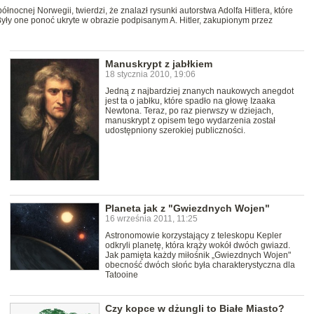
nocnej Norwegii, twierdzi, że znalazł rysunki autorstwa Adolfa Hitlera, które
Były one ponoć ukryte w obrazie podpisanym A. Hitler, zakupionym przez
Manuskrypt z jabłkiem
18 stycznia 2010, 19:06
Jedną z najbardziej znanych naukowych anegdot
jest ta o jabłku, które spadło na głowę Izaaka
Newtona. Teraz, po raz pierwszy w dziejach,
manuskrypt z opisem tego wydarzenia został
udostępniony szerokiej publiczności.
Planeta jak z "Gwiezdnych Wojen"
16 września 2011, 11:25
Astronomowie korzystający z teleskopu Kepler
odkryli planetę, która krąży wokół dwóch gwiazd.
Jak pamięta każdy miłośnik „Gwiezdnych Wojen"
obecność dwóch słońc była charakterystyczna dla
Tatooine
Czy kopce w dżungli to Białe Miasto?