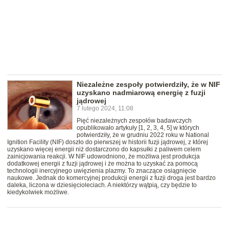
Niezależne zespoły potwierdziły, że w NIF
uzyskano nadmiarową energię z fuzji
jądrowej
7 lutego 2024, 11:08
Pięć niezależnych zespołów badawczych
opublikowało artykuły [1, 2, 3, 4, 5] w których
potwierdziły, że w grudniu 2022 roku w National
Ignition Facility (NIF) doszło do pierwszej w historii fuzji jądrowej, z której
uzyskano więcej energii niż dostarczono do kapsułki z paliwem celem
zainicjowania reakcji. W NIF udowodniono, że możliwa jest produkcja
dodatkowej energii z fuzji jądrowej i że można to uzyskać za pomocą
technologii inercyjnego uwięzienia plazmy. To znaczące osiągnięcie
naukowe. Jednak do komercyjnej produkcji energii z fuzji droga jest bardzo
daleka, liczona w dziesięcioleciach. A niektórzy wątpią, czy będzie to
kiedykolwiek możliwe.