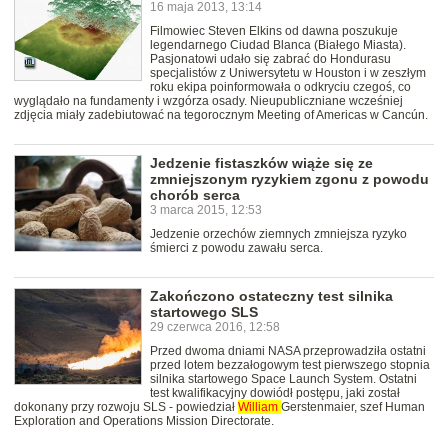
16 maja 2013, 13:14
Filmowiec Steven Elkins od dawna poszukuje
legendarnego Ciudad Blanca (Białego Miasta).
Pasjonatowi udało się zabrać do Hondurasu
specjalistów z Uniwersytetu w Houston i w zeszłym
roku ekipa poinformowała o odkryciu czegoś, co
wyglądało na fundamenty i wzgórza osady. Nieupubliczniane wcześniej
zdjęcia miały zadebiutować na tegorocznym Meeting of Americas w Cancún.
Jedzenie fistaszków wiąże się ze
zmniejszonym ryzykiem zgonu z powodu
chorób serca
3 marca 2015, 12:53
Jedzenie orzechów ziemnych zmniejsza ryzyko
śmierci z powodu zawału serca.
Zakończono ostateczny test silnika
startowego SLS
29 czerwca 2016, 12:58
Przed dwoma dniami NASA przeprowadziła ostatni
przed lotem bezzałogowym test pierwszego stopnia
silnika startowego Space Launch System. Ostatni
test kwalifikacyjny dowiódł postępu, jaki został
dokonany przy rozwoju SLS - powiedział
William
Gerstenmaier, szef Human
Exploration and Operations Mission Directorate.