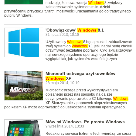
nadzieję, że nowa wersja
Windows
8 zwiększy
zainteresowanie systemem m.in. dzięki
przywróceniu przycisku "Start" i możliwości uruchamiania go do tradycyjnego
pulpitu Windows.
'Obowiązkowy'
Windows
8.1
31 lipca 2013, 10:18
Użytkownicy
Windows
8 będą musieli zaktualizować
swój system do
Windows
8.1 jeśli nadal będą chcieli
otrzymywać bezpłatne poprawki. Cykl aktualizacyjny
najnowszego systemu operacyjnego będzie
wyglądał tak, jak systemów wcześniejszych
Microsoft ostrzega użytkowników
Windows
XP
28 maja 2014, 10:19
Microsoft ostrzega przed wykorzystywaniem
opisanego przez nas sposobu na dalsze
otrzymywanie poprawek do 32-bitowego
Windows
XP. Skorzystanie z poprawek nieprzetestowanych
pod kątem XP może doprowadzić do uszkodzenia systemu operacyjnego.
Mów mi Windows. Po prostu Windows
9 września 2014, 13:33
Redaktorzy serwisu ExtremeTech twierdzą, że coraz