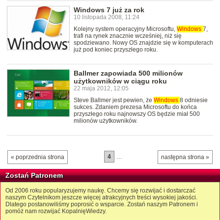
Windows 7 już za rok
10 listopada 2008, 11:24
Kolejny system operacyjny Microsoftu,
Windows
7,
trafi na rynek znacznie wcześniej, niż się
spodziewano. Nowy OS znajdzie się w komputerach
już pod koniec przyszłego roku.
Ballmer zapowiada 500 milionów
użytkowników w ciągu roku
22 maja 2012, 12:05
Steve Ballmer jest pewien, że
Windows
8 odniesie
sukces. Zdaniem prezesa Microsoftu do końca
przyszłego roku najnowszy OS będzie miał 500
milionów użytkowników.
4
…
« poprzednia strona
następna strona »
Zostań Patronem
Od 2006 roku popularyzujemy naukę. Chcemy się rozwijać i dostarczać
naszym Czytelnikom jeszcze więcej atrakcyjnych treści wysokiej jakości.
Dlatego postanowiliśmy poprosić o wsparcie. Zostań naszym Patronem i
pomóż nam rozwijać KopalnięWiedzy.