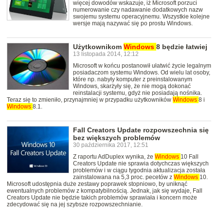
więcej dowodów wskazuje, iż Microsoft porzuci
numerowanie czy nadawanie dodatkowych nazw
swojemu systemu operacyjnemu. Wszystkie kolejne
wersje mają nazywać się po prostu Windows.
Użytkownikom
Windows
8 będzie łatwiej
13 listopada 2014, 12:12
Microsoft w końcu postanowił ułatwić życie legalnym
posiadaczom systemu Windows. Od wielu lat osoby,
które np. nabyły komputer z preinstalowanym
Windows, skarżyły się, że nie mogą dokonać
reinstalacji systemu, gdyż nie posiadają nośnika.
Teraz się to zmieniło, przynajmniej w przypadku użytkowników
Windows
8 i
Windows
8.1.
Fall Creators Update rozpowszechnia się
bez większych problemów
30 października 2017, 12:51
Z raportu AdDuplex wynika, że
Windows
10 Fall
Creators Update nie sprawia dotychczas większych
problemów i w ciągu tygodnia aktualizacja została
zainstalowana na 5,3 proc. pecetów z
Windows
10.
Microsoft udostępnia duże zestawy poprawek stopniowo, by uniknąć
ewentualnych problemów z kompatybilnością. Jednak, jak się wydaje, Fall
Creators Update nie będzie takich problemów sprawiała i koncern może
zdecydować się na jej szybsze rozpowszechnianie.