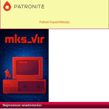
Patroni KopalniWiedzy
Najnowsze wiadomości