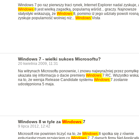
Windows 7 po raz pierwszy traci rynek, Internet Explorer nadal zyskuje, 
Windows
8 jest wielką zagadką, popularną wśród... graczy. Najnowsze
statystyki wskazują, że
Windows
8, pomimo iż jego udziały powoli rosną
zyskuje popularność wolniej niż...
Windows
Vista
Windows 7 - wielki sukces Microsoftu?
20 kwietnia 2009, 11:31
Na witrynach Microsoftu ponownie, i znowu najwyraźniej przez pomyłkę
ukazała się informacja o dacie premiery
Windows
7 RC. Wszystko wska
na to, że wersja Release Candidate systemu
Windows
7 zostanie
udostępniona 5 maja.
Windows 8 w tyle za
Windows
7
9 lipca 2012, 12:42
Microsoft nie powinien liczyć na to, że
Windows
8 spotka się z równie
entuzjastycznym przyjęciem co
Windows
7. Z danych firmy Net Applicati