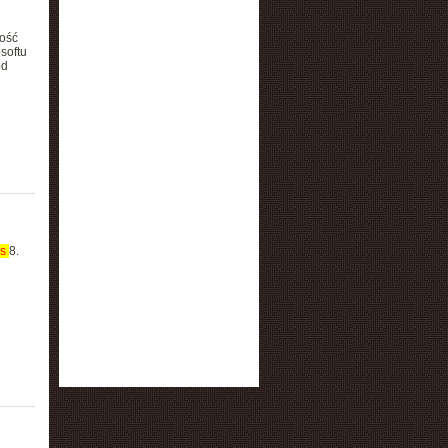
ność
softu
od
ws
8.