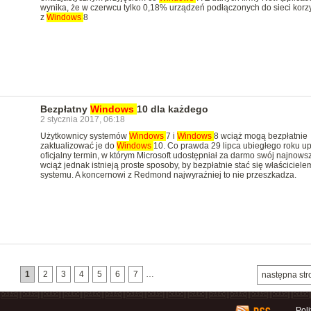
wynika, że w czerwcu tylko 0,18% urządzeń podłączonych do sieci korz
z
Windows
8
Bezpłatny
Windows
10 dla każdego
2 stycznia 2017, 06:18
Użytkownicy systemów
Windows
7 i
Windows
8 wciąż mogą bezpłatnie
zaktualizować je do
Windows
10. Co prawda 29 lipca ubiegłego roku up
oficjalny termin, w którym Microsoft udostępniał za darmo swój najnows
wciąż jednak istnieją proste sposoby, by bezpłatnie stać się właściciele
systemu. A koncernowi z Redmond najwyraźniej to nie przeszkadza.
1
2
3
4
5
6
7
…
następna str
Pol