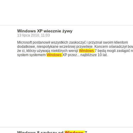
Windows XP wiecznie żywy
13 lipca 2010, 11:03
Microsoft postanowił wszystkich zaskoczyć i przyznał swoim klientom
dodatkowe, niespotykane wcześniej przywileje. Koncern oświadczył bo
że ci, którzy używają niektórych wersji
Windows
7 będą mogli zastąpić 
system systemem
Windows
XP przez... najbliższe 10 lat.
Windows 8 szybszy od
Windows
7