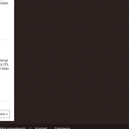
ystało
łynął
zy OS,
m tego
ona »
ityka prywatności
|
Kontakt
Szkolenia