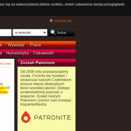
asz się na wykorzystanie plików cookies, zmień ustawienia swojej przeglądarki.
zaloguj się
e
Wywiady
Praca
a
Humanistyka
Ciekawostki
Zostań Patronem
ci
|
daty
Od 2006 roku popularyzujemy
naukę. Chcemy się rozwijać i
dostarczać naszym Czytelnikom
mu
jeszcze więcej atrakcyjnych
ows
XP
treści wysokiej jakości. Dlatego
dows
postanowiliśmy poprosić o
wsparcie. Zostań naszym
Patronem i pomóż nam rozwijać
KopalnięWiedzy.