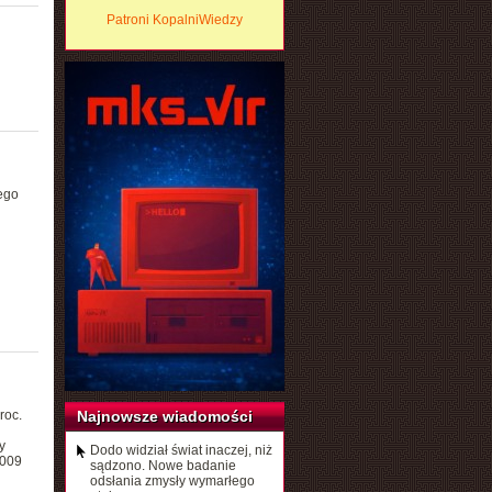
Patroni KopalniWiedzy
ego
roc.
Najnowsze wiadomości
y
Dodo widział świat inaczej, niż
2009
sądzono. Nowe badanie
odsłania zmysły wymarłego