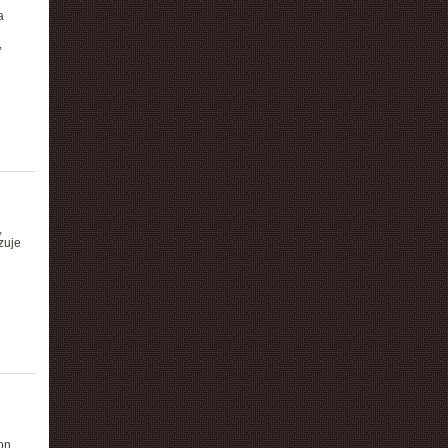
a
,
,
zuje
on