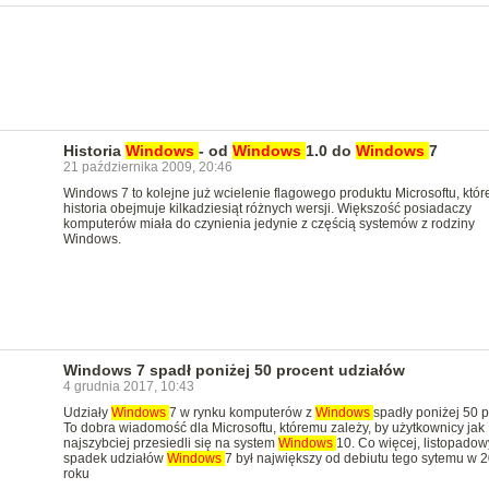
Historia
Windows
- od
Windows
1.0 do
Windows
7
21 października 2009, 20:46
Windows 7 to kolejne już wcielenie flagowego produktu Microsoftu, któr
historia obejmuje kilkadziesiąt różnych wersji. Większość posiadaczy
komputerów miała do czynienia jedynie z częścią systemów z rodziny
Windows.
Windows 7 spadł poniżej 50 procent udziałów
4 grudnia 2017, 10:43
Udziały
Windows
7 w rynku komputerów z
Windows
spadły poniżej 50 p
To dobra wiadomość dla Microsoftu, któremu zależy, by użytkownicy jak
najszybciej przesiedli się na system
Windows
10. Co więcej, listopadow
spadek udziałów
Windows
7 był największy od debiutu tego sytemu w 
roku