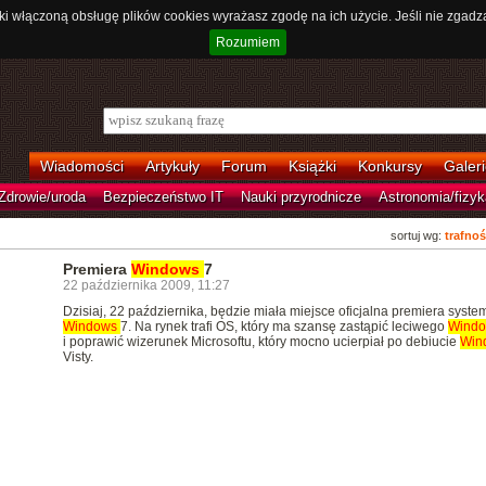
ki włączoną obsługę plików cookies wyrażasz zgodę na ich użycie. Jeśli nie zgadz
Rozumiem
Wiadomości
Artykuły
Forum
Książki
Konkursy
Galeri
Zdrowie/uroda
Bezpieczeństwo IT
Nauki przyrodnicze
Astronomia/fizyk
sortuj wg:
trafnoś
Premiera
Windows
7
22 października 2009, 11:27
Dzisiaj, 22 października, będzie miała miejsce oficjalna premiera syste
Windows
7. Na rynek trafi OS, który ma szansę zastąpić leciwego
Wind
i poprawić wizerunek Microsoftu, który mocno ucierpiał po debiucie
Win
Visty.