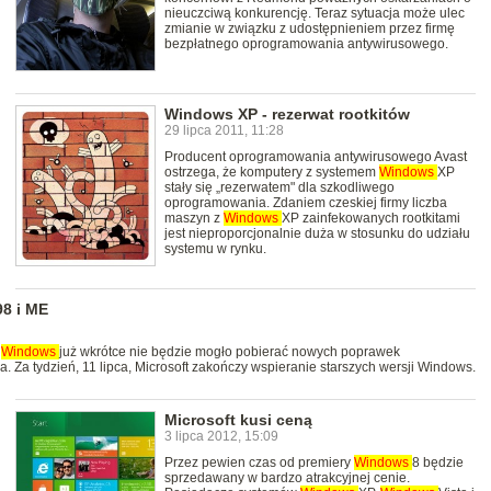
nieuczciwą konkurencję. Teraz sytuacja może ulec
zmianie w związku z udostępnieniem przez firmę
bezpłatnego oprogramowania antywirusowego.
Windows XP - rezerwat rootkitów
29 lipca 2011, 11:28
Producent oprogramowania antywirusowego Avast
ostrzega, że komputery z systemem
Windows
XP
stały się „rezerwatem" dla szkodliwego
oprogramowania. Zdaniem czeskiej firmy liczba
maszyn z
Windows
XP zainfekowanych rootkitami
jest nieproporcjonalnie duża w stosunku do udziału
systemu w rynku.
98 i ME
w
Windows
już wkrótce nie będzie mogło pobierać nowych poprawek
Za tydzień, 11 lipca, Microsoft zakończy wspieranie starszych wersji Windows.
Microsoft kusi ceną
3 lipca 2012, 15:09
Przez pewien czas od premiery
Windows
8 będzie
sprzedawany w bardzo atrakcyjnej cenie.