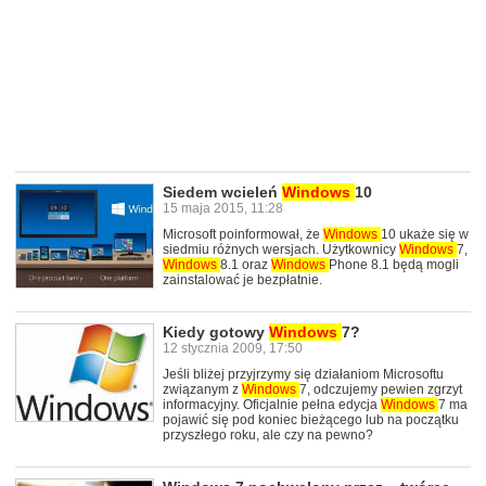
Siedem wcieleń
Windows
10
15 maja 2015, 11:28
Microsoft poinformował, że
Windows
10 ukaże się w
siedmiu różnych wersjach. Użytkownicy
Windows
7,
Windows
8.1 oraz
Windows
Phone 8.1 będą mogli
zainstalować je bezpłatnie.
Kiedy gotowy
Windows
7?
12 stycznia 2009, 17:50
Jeśli bliżej przyjrzymy się działaniom Microsoftu
związanym z
Windows
7, odczujemy pewien zgrzyt
informacyjny. Oficjalnie pełna edycja
Windows
7 ma
pojawić się pod koniec bieżącego lub na początku
przyszłego roku, ale czy na pewno?