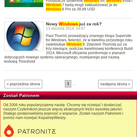
Posiadacze systemów
Windows
XP,
Windows
Vista i
Windows
7 będą mogli zaktualizować je do
Windows
8 Pro za 39,99 USD
Nowy
Windows
już za rok?
13 stycznia 2014, 14:07
Paul Thurrot, prowadzący znanego bloga Supersite
for Windows, twierdzi, że w kwietniu przyszłego roku
zadebiutuje
Windows
9. Zdaniem Thurrota już za
trzy miesiące, podczas kwietniowej konferencji Build
2014, Microsoft oficjalnie poinformuje o planach
dotyczących nowego systemu operacyjnego, rozwijanego pod nazwą
kodową Threshold
3
…
« poprzednia strona
następna strona »
Zostań Patronem
Od 2006 roku popularyzujemy naukę. Chcemy się rozwijać i dostarczać
naszym Czytelnikom jeszcze więcej atrakcyjnych treści wysokiej jakości.
Dlatego postanowiliśmy poprosić o wsparcie. Zostań naszym Patronem i
pomóż nam rozwijać KopalnięWiedzy.