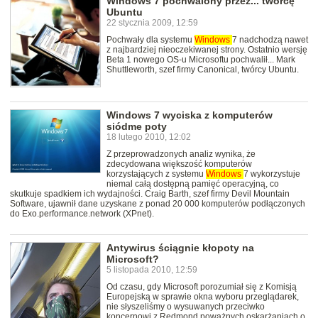
Windows 7 pochwalony przez... twórcę
Ubuntu
22 stycznia 2009, 12:59
Pochwały dla systemu
Windows
7 nadchodzą nawet
z najbardziej nieoczekiwanej strony. Ostatnio wersję
Beta 1 nowego OS-u Microsoftu pochwalił... Mark
Shuttleworth, szef firmy Canonical, twórcy Ubuntu.
Windows 7 wyciska z komputerów
siódme poty
18 lutego 2010, 12:02
Z przeprowadzonych analiz wynika, że
zdecydowana większość komputerów
korzystających z systemu
Windows
7 wykorzystuje
niemal całą dostępną pamięć operacyjną, co
skutkuje spadkiem ich wydajności. Craig Barth, szef firmy Devil Mountain
Software, ujawnił dane uzyskane z ponad 20 000 komputerów podłączonych
do Exo.performance.network (XPnet).
Antywirus ściągnie kłopoty na
Microsoft?
5 listopada 2010, 12:59
Od czasu, gdy Microsoft porozumiał się z Komisją
Europejską w sprawie okna wyboru przeglądarek,
nie słyszeliśmy o wysuwanych przeciwko
koncernowi z Redmond poważnych oskarżaniach o