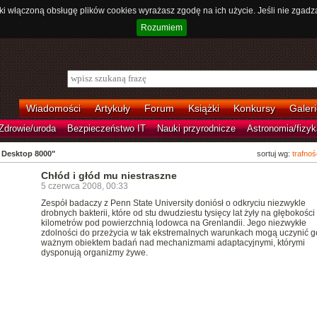
ki włączoną obsługę plików cookies wyrażasz zgodę na ich użycie. Jeśli nie zgadz
Rozumiem
Wiadomości
Artykuły
Forum
Książki
Konkursy
Galeri
Zdrowie/uroda
Bezpieczeństwo IT
Nauki przyrodnicze
Astronomia/fizyk
 Desktop 8000"
sortuj wg:
trafnoś
Chłód i głód mu niestraszne
5 czerwca 2008, 00:33
Zespół badaczy z Penn State University doniósł o odkryciu niezwykle
drobnych bakterii, które od stu dwudziestu tysięcy lat żyły na głębokości
kilometrów pod powierzchnią lodowca na Grenlandii. Jego niezwykłe
zdolności do przeżycia w tak ekstremalnych warunkach mogą uczynić g
ważnym obiektem badań nad mechanizmami adaptacyjnymi, którymi
dysponują organizmy żywe.