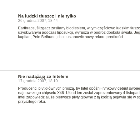
Na ludzki tłuszcz i nie tylko
26 grudnia 2007, 18:44
Earthrace, ślizgacz zasilany biodieslem, w tym częściowo ludzkim tłus
uzyskiwanym podczas liposukcji, wyrusza w podróż dookoła świata. Je
kapitan, Pete Bethune, chce ustanowić nowy rekord prędkości.
Nie nadążają za Intelem
17 grudnia 2007, 18:10
Producenci płyt głównych proszą, by Intel opóźnił rynkowy debiut swoje
najnowszego chipsetu X48. Układ ten został zaprezentowany 4 listopad
Intel zapowiedział, że pierwsze płyty główne z tą kością pojawią się w s
przyszłego roku.