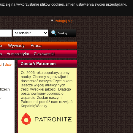
asz się na wykorzystanie plików cookies, zmień ustawienia swojej przeglądarki.
zaloguj się
e
Wywiady
Praca
a
Humanistyka
Ciekawostki
Zostań Patronem
ci
|
daty
Od 2006 roku popularyzujemy
naukę. Chcemy się rozwijać i
dostarczać naszym Czytelnikom
jeszcze więcej atrakcyjnych
 trzech
treści wysokiej jakości. Dlatego
postanowiliśmy poprosić o
o
wsparcie. Zostań naszym
Patronem i pomóż nam rozwijać
KopalnięWiedzy.