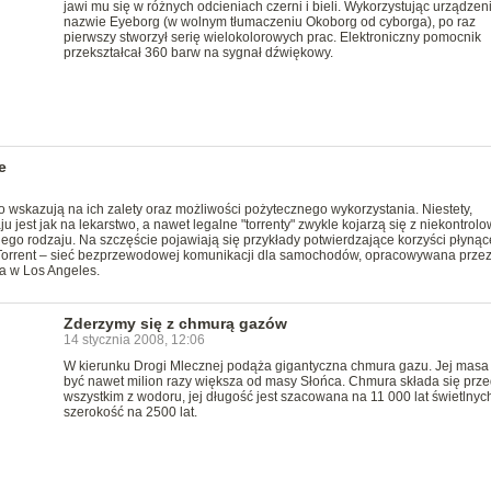
jawi mu się w różnych odcieniach czerni i bieli. Wykorzystując urządzen
nazwie Eyeborg (w wolnym tłumaczeniu Okoborg od cyborga), po raz
pierwszy stworzył serię wielokolorowych prac. Elektroniczny pomocnik
przekształcał 360 barw na sygnał dźwiękowy.
e
o wskazują na ich zalety oraz możliwości pożytecznego wykorzystania. Niestety,
 jest jak na lekarstwo, a nawet legalne "torrenty" zwykle kojarzą się z niekontrol
iego rodzaju. Na szczęście pojawiają się przykłady potwierdzające korzyści płynące
arTorrent – sieć bezprzewodowej komunikacji dla samochodów, opracowywana prze
ia w Los Angeles.
Zderzymy się z chmurą gazów
14 stycznia 2008, 12:06
W kierunku Drogi Mlecznej podąża gigantyczna chmura gazu. Jej mas
być nawet milion razy większa od masy Słońca. Chmura składa się prz
wszystkim z wodoru, jej długość jest szacowana na 11 000 lat świetlnych
szerokość na 2500 lat.