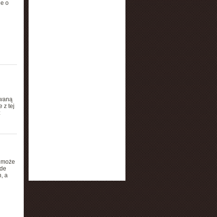
ie o
owaną
 z tej
z
a może
ede
, a