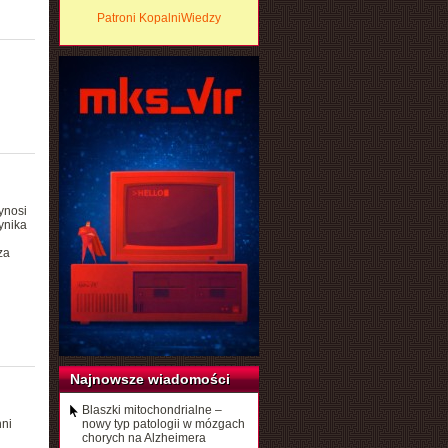
Patroni KopalniWiedzy
ynosi
ynika
za
Najnowsze wiadomości
Blaszki mitochondrialne –
hni
nowy typ patologii w mózgach
chorych na Alzheimera