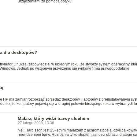
urządzeniami za pomocą dotyku.
sa dla desktopów?
rybutor Linuksa, zapowiedział w ubiegłym roku, że stworzy system operacyjny, któ
Windows. Jednak po wstępnym przyjrzeniu się rynkowi firma prawdopodobnie
tę
a, że HP ma zamiar rozpocząć sprzedaż desktopów i laptopów z preinstalowanym s
adomo, że komputery pojawią się w drugiej połowie bieżącego roku w wybranych kr
Malarz, który widzi barwy słuchem
27 lutego 2008, 13:36
Neil Harbisson jest 25-letnim malarzem z achromatopsją, czyli całkowit
niewidzeniem barw. Rozróżnia tylko stopień jasności obrazu, dlatego św