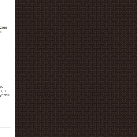
zczem
go
go
a, a
tyczniu