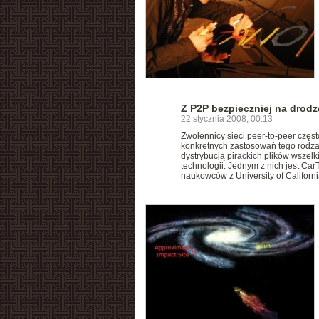
Z P2P bezpieczniej na drodz
22 stycznia 2008, 00:13
Zwolennicy sieci peer-to-peer częst
konkretnych zastosowań tego rodzaju
dystrybucją pirackich plików wszelk
technologii. Jednym z nich jest C
naukowców z University of Californ