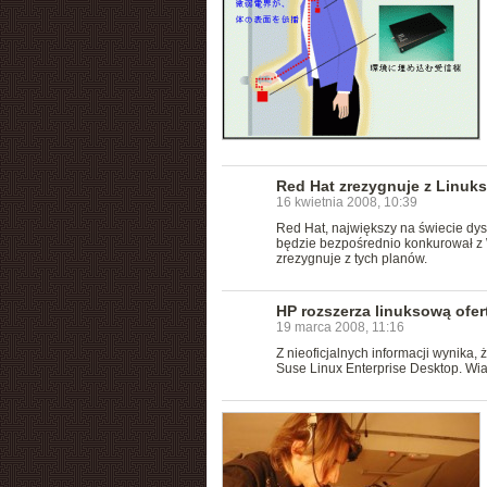
Red Hat zrezygnuje z Linuk
16 kwietnia 2008, 10:39
Red Hat, największy na świecie dyst
będzie bezpośrednio konkurował z 
zrezygnuje z tych planów.
HP rozszerza linuksową ofer
19 marca 2008, 11:16
Z nieoficjalnych informacji wynik
Suse Linux Enterprise Desktop. Wi