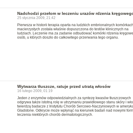
Nadchodzi przełom w leczeniu urazów rdzenia kręgoweg
25 stycznia 2009, 21:42
Pierwsza w historii terapia oparta na ludzkich embrionalnych komórkac
macierzystych została właśnie dopuszczona do testów klinicznych na
ludziach. Leczenie ma za zadanie odbudować komórki rdzenia kręgow
osób, u których doszło do całkowitego przerwania tego organu.
Wytwarza tłuszcze, ratuje przed utratą włosów
16 lutego 2009, 01:19
Jeden z enzymów odpowiedzialnych za syntezę kwasów tłuszczowych
odgrywa także istotną rolę w utrzymaniu prawidłowego stanu skóry i wł
twierdzą badacze z Instytutu Chorób Sercowo-Naczyniowych w ameryk
Gladstone. Odkrycie może wpłynąć na kierunek badań nad nowymi for
leczenia niektórych chorób dermatologicznych.