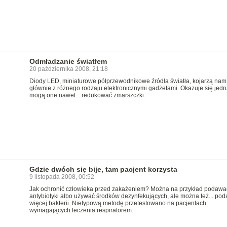
Odmładzanie światłem
20 października 2008, 21:18
Diody LED, miniaturowe półprzewodnikowe źródła światła, kojarzą nam
głównie z różnego rodzaju elektronicznymi gadżetami. Okazuje się jedn
mogą one nawet... redukować zmarszczki.
Gdzie dwóch się bije, tam pacjent korzysta
9 listopada 2008, 00:52
Jak ochronić człowieka przed zakażeniem? Można na przykład podaw
antybiotyki albo używać środków dezynfekujących, ale można też... pod
więcej bakterii. Nietypową metodę przetestowano na pacjentach
wymagających leczenia respiratorem.