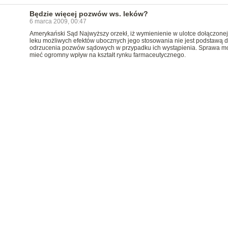
Będzie więcej pozwów ws. leków?
6 marca 2009, 00:47
Amerykański Sąd Najwyższy orzekł, iż wymienienie w ulotce dołączonej
leku możliwych efektów ubocznych jego stosowania nie jest podstawą 
odrzucenia pozwów sądowych w przypadku ich wystąpienia. Sprawa m
mieć ogromny wpływ na kształt rynku farmaceutycznego.