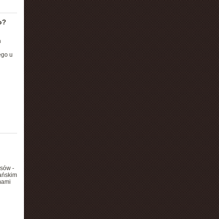
o?
h
ego u
osów -
ańskim
mami