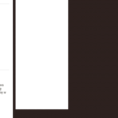
awa
ę
się w