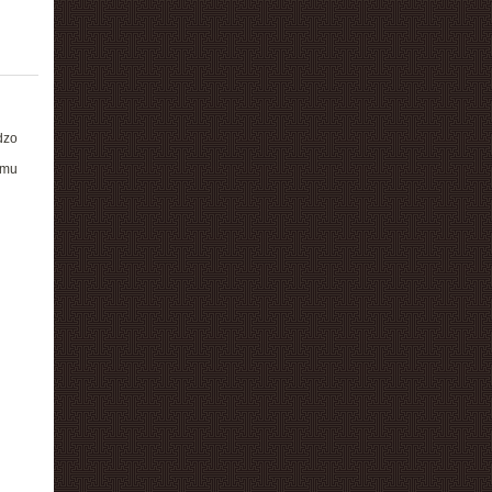
dzo
emu