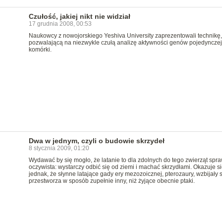
Czułość, jakiej nikt nie widział
17 grudnia 2008, 00:53
Naukowcy z nowojorskiego Yeshiva University zaprezentowali technikę,
pozwalającą na niezwykle czułą analizę aktywności genów pojedynczej
komórki.
Dwa w jednym, czyli o budowie skrzydeł
8 stycznia 2009, 01:20
Wydawać by się mogło, że latanie to dla zdolnych do tego zwierząt spr
oczywista: wystarczy odbić się od ziemi i machać skrzydłami. Okazuje si
jednak, że słynne latające gady ery mezozoicznej, pterozaury, wzbijały 
przestworza w sposób zupełnie inny, niż żyjące obecnie ptaki.