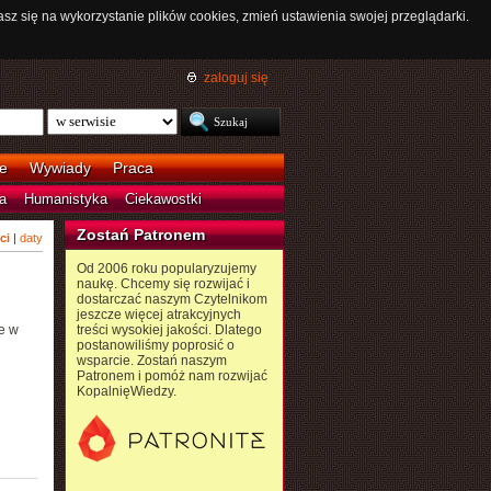
asz się na wykorzystanie plików cookies, zmień ustawienia swojej przeglądarki.
zaloguj się
e
Wywiady
Praca
a
Humanistyka
Ciekawostki
Zostań Patronem
ci
|
daty
Od 2006 roku popularyzujemy
naukę. Chcemy się rozwijać i
dostarczać naszym Czytelnikom
jeszcze więcej atrakcyjnych
e w
treści wysokiej jakości. Dlatego
postanowiliśmy poprosić o
wsparcie. Zostań naszym
Patronem i pomóż nam rozwijać
KopalnięWiedzy.