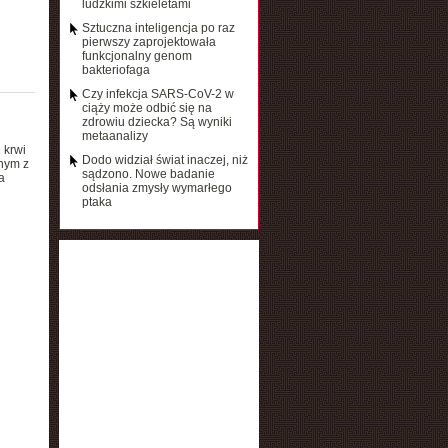
ludzkimi szkieletami
Sztuczna inteligencja po raz
pierwszy zaprojektowała
funkcjonalny genom
bakteriofaga
Czy infekcja SARS-CoV-2 w
ciąży może odbić się na
zdrowiu dziecka? Są wyniki
metaanalizy
 krwi
Dodo widział świat inaczej, niż
dnym z
sądzono. Nowe badanie
a
odsłania zmysły wymarłego
ptaka