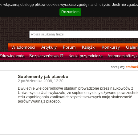
ki włączoną obsługę plików cookies wyrażasz zgodę na ich użycie. Jeśli nie zgadz
Rozumiem
Wiadomości
Artykuły
Forum
Książki
Konkursy
Galeri
Zdrowie/uroda
Bezpieczeństwo IT
Nauki przyrodnicze
Astronomia/fizyk
sortuj wg:
trafnoś
Suplementy jak placebo
2 października 2008, 12:30
Dwuletnie wieloośrodkowe studium prowadzone przez naukowców z
Uniwersytetu Utah wykazało, że suplementy diety używane powszechni
celu zapobiegania zanikowi chrząstek stawowych mają skuteczność
porównywalną z placebo.