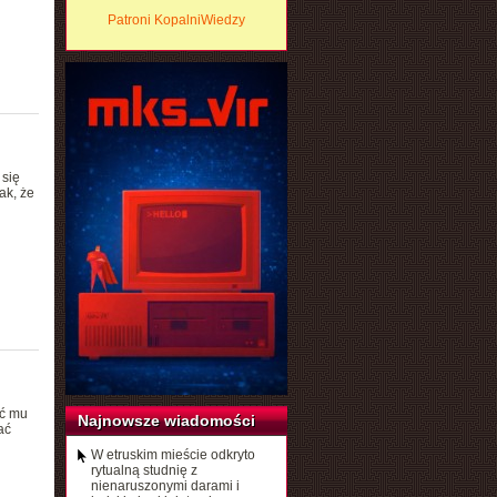
Patroni KopalniWiedzy
 się
ak, że
ać mu
Najnowsze wiadomości
ać
W etruskim mieście odkryto
rytualną studnię z
nienaruszonymi darami i