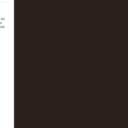
 do
do
oże