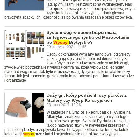
Niemal połowa gatunków rudawek, zwanych też
latającymi lisami, jest zagrożona wyginięciem. Nad
nietoperzami wiszą różne niebezpieczeństwa, w tym
wylesianie i gatunki inwazyjne, jednak główną
przyczyną spadku ich liczebności są polowania urządzanie przez człowieka.
System wag w epoce brązu miarą
zintegrowanego rynku od Mezopotamii
po
Wyspy
Brytyjskie?
29 czerwca 2021, 11:55
Osoby dokonujące wymiany handlowej od tysięcy
lat zmagają się z problemem ustaleniem ceny za
towar. Wycena wielu towarów zależy od ich wagi,
zwykle więc potrzebna jest władza centralna, która wprowadzi jednolity
standard wag i miar. Tak było w przeszłości, gdy system taki ustalał król czy
faraon, tak jest i obecnie, gdzie czynią to narodowe i ponadnarodowe władze
i organizacje
Duży gil, który podzielił losy ptaków z
Madery czy Wysp Kanaryjskich
28 lipca 2017, 13:26
W kalderze na Graciosie - portugalskiej wyspie na
Atlantyku - znaleziono kości nowego wymarłego
ptaka śpiewającego. Szczątki Pyrrhula crassa, bo
tak go nazwano, tkwiły w niewielkiej przestrzeni,
przez którą kiedyś przepływała lawa. Gil wyginął kilkaset lat temu wskutek
kolonizacji
wyspy
przez ludzi i pojawienia się gatunków inwazyjnych.