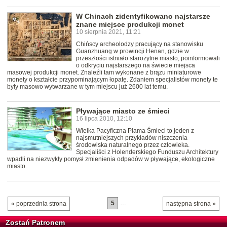
W Chinach zidentyfikowano najstarsze
znane miejsce produkcji monet
10 sierpnia 2021, 11:21
Chińscy archeolodzy pracujący na stanowisku
Guanzhuang w prowincji Henan, gdzie w
przeszłości istniało starożytne miasto, poinformowali
o odkryciu najstarszego na świecie miejsca
masowej produkcji monet. Znaleźli tam wykonane z brązu miniaturowe
monety o kształcie przypominającym łopatę. Zdaniem specjalistów monety te
były masowo wytwarzane w tym miejscu już 2600 lat temu.
Pływające miasto ze śmieci
16 lipca 2010, 12:10
Wielka Pacyficzna Plama Śmieci to jeden z
najsmutniejszych przykładów niszczenia
środowiska naturalnego przez człowieka.
Specjaliści z Holenderskiego Funduszu Architektury
wpadli na niezwykły pomysł zmienienia odpadów w pływające, ekologiczne
miasto.
5
…
« poprzednia strona
następna strona »
Zostań Patronem