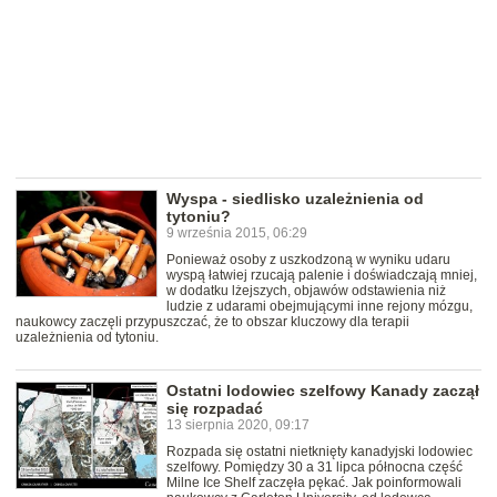
Wyspa - siedlisko uzależnienia od
tytoniu?
9 września 2015, 06:29
Ponieważ osoby z uszkodzoną w wyniku udaru
wyspą łatwiej rzucają palenie i doświadczają mniej,
w dodatku lżejszych, objawów odstawienia niż
ludzie z udarami obejmującymi inne rejony mózgu,
naukowcy zaczęli przypuszczać, że to obszar kluczowy dla terapii
uzależnienia od tytoniu.
Ostatni lodowiec szelfowy Kanady zaczął
się rozpadać
13 sierpnia 2020, 09:17
Rozpada się ostatni nietknięty kanadyjski lodowiec
szelfowy. Pomiędzy 30 a 31 lipca północna część
Milne Ice Shelf zaczęła pękać. Jak poinformowali