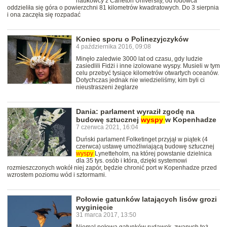
naukowcy z Carleton University, od lodowca
oddzieliła się góra o powierzchni 81 kilometrów kwadratowych. Do 3 sierpnia
i ona zaczęła się rozpadać
Koniec sporu o Polinezyjczyków
4 października 2016, 09:08
Minęło zaledwie 3000 lat od czasu, gdy ludzie
zasiedlili Fidżi i inne izolowane wyspy. Musieli w tym
celu przebyć tysiące kilometrów otwartych oceanów.
Dotychczas jednak nie wiedzieliśmy, kim byli ci
nieustraszeni żeglarze
Dania: parlament wyraził zgodę na
budowę sztucznej
wyspy
w Kopenhadze
7 czerwca 2021, 16:04
Duński parlament Folketinget przyjął w piątek (4
czerwca) ustawę umożliwiającą budowę sztucznej
wyspy
Lynetteholm, na której powstanie dzielnica
dla 35 tys. osób i która, dzięki systemowi
rozmieszczonych wokół niej zapór, będzie chronić port w Kopenhadze przed
wzrostem poziomu wód i sztormami.
Połowie gatunków latających lisów grozi
wyginięcie
31 marca 2017, 13:50