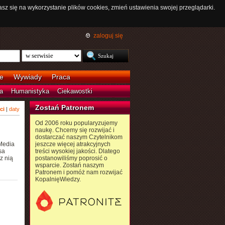
asz się na wykorzystanie plików cookies, zmień ustawienia swojej przeglądarki.
zaloguj się
e
Wywiady
Praca
a
Humanistyka
Ciekawostki
Zostań Patronem
ci
|
daty
Od 2006 roku popularyzujemy
naukę. Chcemy się rozwijać i
dostarczać naszym Czytelnikom
Media
jeszcze więcej atrakcyjnych
sa
treści wysokiej jakości. Dlatego
z nią
postanowiliśmy poprosić o
wsparcie. Zostań naszym
Patronem i pomóż nam rozwijać
KopalnięWiedzy.