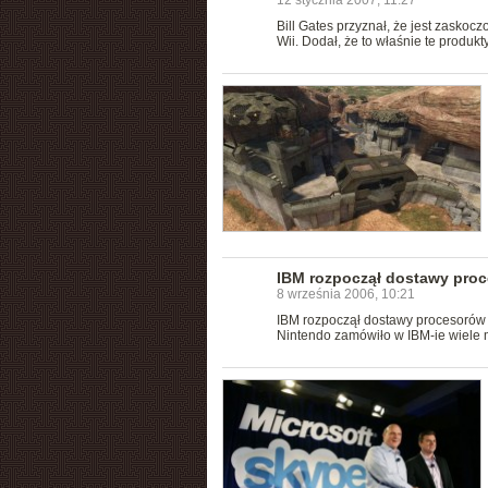
12 stycznia 2007, 11:27
Bill Gates przyznał, że jest zasko
Wii. Dodał, że to właśnie te produ
IBM rozpoczął dostawy proc
8 września 2006, 10:21
IBM rozpoczął dostawy procesorów 
Nintendo zamówiło w IBM-ie wiele 