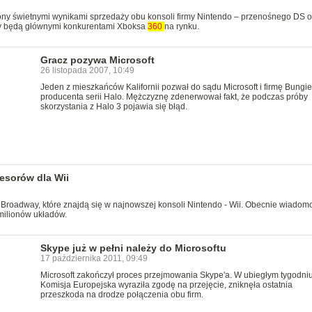
czony świetnymi wynikami sprzedaży obu konsoli firmy Nintendo – przenośnego DS o
kty będą głównymi konkurentami Xboksa
360
na rynku.
Gracz pozywa Microsoft
26 listopada 2007, 10:49
Jeden z mieszkańców Kalifornii pozwał do sądu Microsoft i firmę Bungie
producenta serii Halo. Mężczyznę zdenerwował fakt, że podczas próby
skorzystania z Halo 3 pojawia się błąd.
esorów dla Wii
Broadway, które znajdą się w najnowszej konsoli Nintendo - Wii. Obecnie wiadomo
milionów układów.
Skype już w pełni należy do Microsoftu
17 października 2011, 09:49
Microsoft zakończył proces przejmowania Skype'a. W ubiegłym tygodniu
Komisja Europejska wyraziła zgodę na przejęcie, zniknęła ostatnia
przeszkoda na drodze połączenia obu firm.