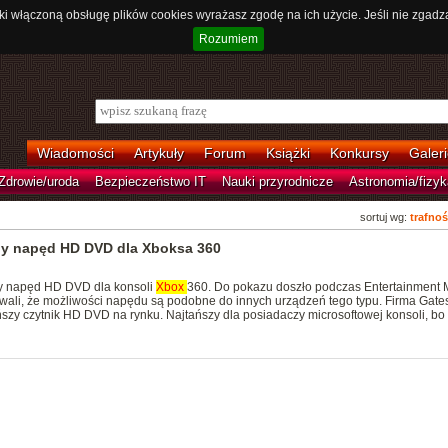
ki włączoną obsługę plików cookies wyrażasz zgodę na ich użycie. Jeśli nie zgadz
Rozumiem
Wiadomości
Artykuły
Forum
Książki
Konkursy
Galeri
Zdrowie/uroda
Bezpieczeństwo IT
Nauki przyrodnicze
Astronomia/fizyk
sortuj wg:
trafnoś
ny napęd HD DVD dla Xboksa 360
ny napęd HD DVD dla konsoli
Xbox
360. Do pokazu doszło podczas Entertainment 
wali, że możliwości napędu są podobne do innych urządzeń tego typu. Firma Gate
ńszy czytnik HD DVD na rynku. Najtańszy dla posiadaczy microsoftowej konsoli, bo 