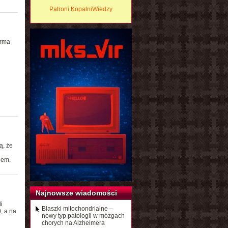
Patroni KopalniWiedzy
irma
ą, że
iem.
Najnowsze wiadomości
i
Blaszki mitochondrialne –
, a na
nowy typ patologii w mózgach
chorych na Alzheimera