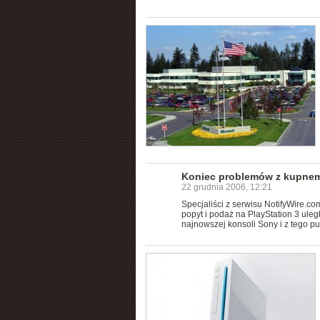
Koniec problemów z kupnem
22 grudnia 2006, 12:21
Specjaliści z serwisu NotifyWire.co
popyt i podaż na PlayStation 3 ule
najnowszej konsoli Sony i z tego p