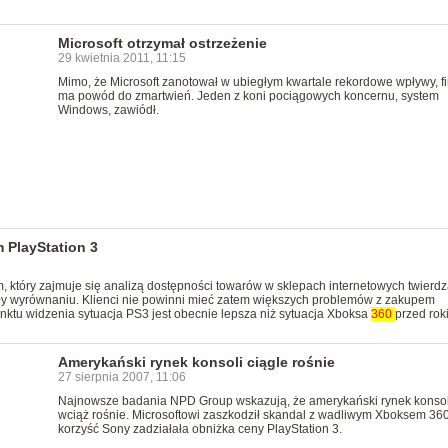
Microsoft otrzymał ostrzeżenie
29 kwietnia 2011, 11:15
Mimo, że Microsoft zanotował w ubiegłym kwartale rekordowe wpływy, f
ma powód do zmartwień. Jeden z koni pociągowych koncernu, system
Windows, zawiódł.
 PlayStation 3
m, który zajmuje się analizą dostępności towarów w sklepach internetowych twierdz
gły wyrównaniu. Klienci nie powinni mieć zatem większych problemów z zakupem
unktu widzenia sytuacja PS3 jest obecnie lepsza niż sytuacja Xboksa
360
przed rok
Amerykański rynek konsoli ciągle rośnie
27 sierpnia 2007, 11:06
Najnowsze badania NPD Group wskazują, że amerykański rynek konsol
wciąż rośnie. Microsoftowi zaszkodził skandal z wadliwym Xboksem 360
korzyść Sony zadziałała obniżka ceny PlayStation 3.