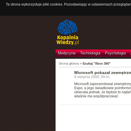
Ta strona wykorzystuje pliki cookies. Pozostawiając w ustawieniach przeglądar
Medycyna
Technologia
Psychologia
Strona główna
>
Szukaj "Xbox 360"
Microsoft pokazał zewnętrz
8 sierpnia 2006, 09:41
Microsoft zaprezentował zewnętrz
Expo, a jego świadkowie poinformo
obiecała jednak, że będzie to najta
właśnie ma współpracować.