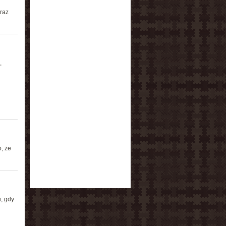
raz
,
, że
, gdy