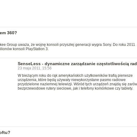
sem 360?
kee Group uważa, że wojnę konsoli przyszłej generacji wygra Sony. Do roku 2011
lionów konsoli PlayStation 3.
SenseLess - dynamiczne zarządzanie częstotliwością ra
23 maja 2011, 15:56
W bieżącym roku do rąk amerykańskich użytkowników trafią pierwsze
urządzenia, które będą używały niewykorzystane pasmo radiowe
przydzielone naziemnej telewizji. Wśród tych urządzeń znajdą się zaró
bezprzewodowe rutery sieciowe, jak i telefony komórkowe czy tablety.
oftu?