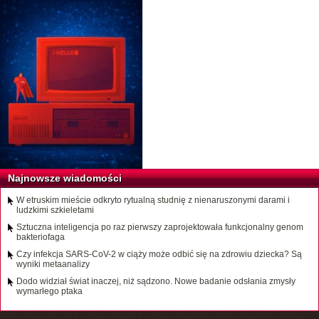
Najnowsze wiadomości
W etruskim mieście odkryto rytualną studnię z nienaruszonymi darami i
ludzkimi szkieletami
Sztuczna inteligencja po raz pierwszy zaprojektowała funkcjonalny genom
bakteriofaga
Czy infekcja SARS-CoV-2 w ciąży może odbić się na zdrowiu dziecka? Są
wyniki metaanalizy
Dodo widział świat inaczej, niż sądzono. Nowe badanie odsłania zmysły
wymarłego ptaka