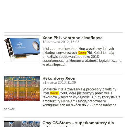
Xeon Phi - w stronę eksaflopsa
18 czerwca 2012, 15:35
Intel zaprezentował rodzinę wysokowydajnych
układów serwerowych
Xeon
Phi. Kości te mają
umożliwić zbudowanie do roku 2018
superkomputera, którego wydajność będzie liczona
w eksaflopsach.
Rekordowy Xeon
31 marca 2010, 11:39
W ofercie Intela znalazły się procesory z rodziny
Intel
Xeon
7500, które już zdążyły pobić wiele
rekordów w testach wydajności. Chipy korzystają z
architektury Nehalem i mogą pracować w
konfiguracjach od dwóch do 256 procesorów na
serwer.
Cray CS-Storm – superkomputery dla