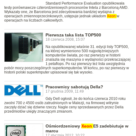
Standard Performance Evaluation opublikowała
testy porównawcze czterordzeniowych procesorów Intela z Barceloną AMD.
Wykazały one, że Barcelona jest zdecydowania bardziej wydajna z
operacjach zmiennoprzecinkowych, ustępuje jednak układom
Xeon
w
operacjach na liczbach całkowitych.
Pierwsza taka lista TOP500
18 czerwca 2008, 15:07
Na opublikowanej właśnie 31. edycji listy TOP500,
na której wymieniono 500 najpotężniejszych
komputerów świata, po raz pierwszy w historii
znalazła się maszyna o wydajności przekraczającej
1 petaflops. Po raz pierwszy też lista uwzględnia
pobór mocy poszczególnych superkomputerów. W końcu, po raz pierwszy w
historii polski superkmputer uplasował się tak wysoko.
Pracownicy sabotują Della?
17 grudnia 2009, 11:49
Gdy Dell ogłosił, że do końca czerwca 2010 roku
zwolni 700 z 4500 osób zatrudnionych w Malezji, na firmowej witrynie
zaczęły dziać się dziwne rzeczy. Nagle ceny sprzedawanych przez Della
przedmiotów uległy znaczącym zmianom.
Ośmiordzeniowy
Xeon
E5 zadebiutuje w
marcu
17 stycznia 2012, 10:22