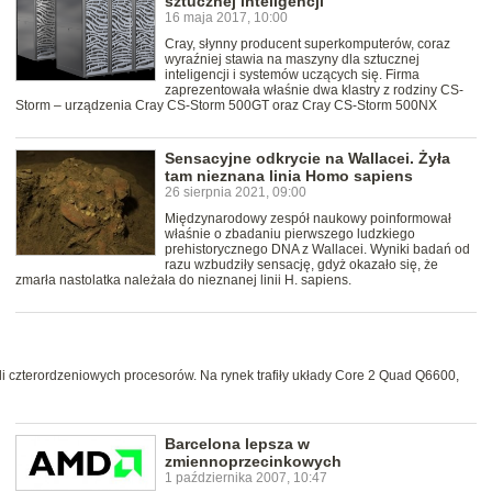
sztucznej inteligencji
16 maja 2017, 10:00
Cray, słynny producent superkomputerów, coraz
wyraźniej stawia na maszyny dla sztucznej
inteligencji i systemów uczących się. Firma
zaprezentowała właśnie dwa klastry z rodziny CS-
Storm – urządzenia Cray CS-Storm 500GT oraz Cray CS-Storm 500NX
Sensacyjne odkrycie na Wallacei. Żyła
tam nieznana linia Homo sapiens
26 sierpnia 2021, 09:00
Międzynarodowy zespół naukowy poinformował
właśnie o zbadaniu pierwszego ludzkiego
prehistorycznego DNA z Wallacei. Wyniki badań od
razu wzbudziły sensację, gdyż okazało się, że
zmarła nastolatka należała do nieznanej linii H. sapiens.
i czterordzeniowych procesorów. Na rynek trafiły układy Core 2 Quad Q6600,
Barcelona lepsza w
zmiennoprzecinkowych
1 października 2007, 10:47