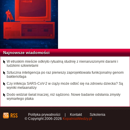
Najnowsze wiadomości
W etruskim mieście odkryto rytualną studnię z nienaruszonymi darami i
ludzkimi szkieletami
Sztuczna inteligencja po raz pierwszy zaprojektowała funkcjonalny genom
bakteriofaga
Czy infekcja SARS-CoV-2 w ciąży może odbić się na zdrowiu dziecka? Są
wyniki metaanalizy
Dodo widział świat inaczej, niż sądzono. Nowe badanie odsłania zmysły
wymarłego ptaka
Polityka prywatności
|
Kontakt
Szkolenia
© Copyright 2006-2026
KopalniaWiedzy.pl