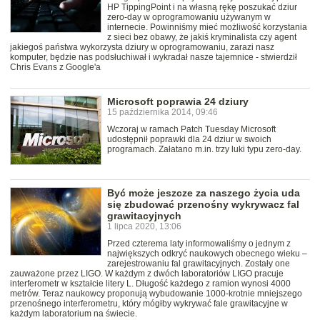
HP TippingPoint i na własną rękę poszukać dziur
zero-day w oprogramowaniu używanym w
internecie. Powinniśmy mieć możliwość korzystania
z sieci bez obawy, że jakiś kryminalista czy agent
jakiegoś państwa wykorzysta dziury w oprogramowaniu, zarazi nasz
komputer, będzie nas podsłuchiwał i wykradał nasze tajemnice - stwierdził
Chris Evans z Google'a
Microsoft poprawia 24 dziury
15 października 2014, 09:46
Wczoraj w ramach Patch Tuesday Microsoft
udostępnił poprawki dla 24 dziur w swoich
programach. Załatano m.in. trzy luki typu zero-day.
Być może jeszcze za naszego życia uda
się zbudować przenośny wykrywacz fal
grawitacyjnych
1 lipca 2020, 13:06
Przed czterema laty informowaliśmy o jednym z
największych odkryć naukowych obecnego wieku –
zarejestrowaniu fal grawitacyjnych. Zostały one
zauważone przez LIGO. W każdym z dwóch laboratoriów LIGO pracuje
interferometr w kształcie litery L. Długość każdego z ramion wynosi 4000
metrów. Teraz naukowcy proponują wybudowanie 1000-krotnie mniejszego
przenośnego interferometru, który mógłby wykrywać fale grawitacyjne w
każdym laboratorium na świecie.