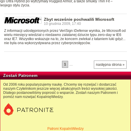
go Ultra Hybrid po wytrzymały Rugged Armor, a także smukły Thin Fit –
wojego stylu życia.
Zbyt wcześnie pochwalili Microsoft
10 grudnia 2009, 17:40
Z informacji udostępnionych przez VeriSign iDefense wynika, że Microsoft od
wielu miesięcy wiedział o niedawno załatanej dziurze typu zero-day w IE6
oraz IE7. Wszystko wskazuje na to, że koncern zwlekał z łataniem luki gdyż...
nie była ona wykorzystywana przez cyberprzestępców.
1
…
następna strona »
Zostań Patronem
Od 2006 roku popularyzujemy naukę. Chcemy się rozwijać i dostarczać
naszym Czytelnikom jeszcze więcej atrakcyjnych treści wysokiej jakości.
Dlatego postanowiliśmy poprosić o wsparcie. Zostań naszym Patronem i
pomóż nam rozwijać KopalnięWiedzy.
Patroni KopalniWiedzy