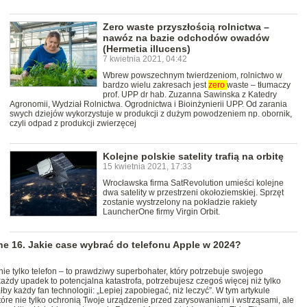
Zero waste przyszłością rolnictwa –
nawóz na bazie odchodów owadów
(Hermetia illucens)
7 kwietnia 2021, 04:42
Wbrew powszechnym twierdzeniom, rolnictwo w
bardzo wielu zakresach jest
zero
waste – tłumaczy
prof. UPP dr hab. Zuzanna Sawinska z Katedry
Agronomii, Wydział Rolnictwa. Ogrodnictwa i Bioinżynierii UPP. Od zarania
swych dziejów wykorzystuje w produkcji z dużym powodzeniem np. obornik,
czyli odpad z produkcji zwierzęcej
Kolejne polskie satelity trafią na orbitę
15 kwietnia 2021, 17:33
Wrocławska firma SatRevolution umieści kolejne
dwa satelity w przestrzeni okołoziemskiej. Sprzęt
zostanie wystrzelony na pokładzie rakiety
LauncherOne firmy Virgin Orbit.
ne 16. Jakie case wybrać do telefonu Apple w 2024?
 nie tylko telefon – to prawdziwy superbohater, który potrzebuje swojego
ażdy upadek to potencjalna katastrofa, potrzebujesz czegoś więcej niż tylko
y każdy fan technologii: „Lepiej zapobiegać, niż leczyć”. W tym artykule
tóre nie tylko ochronią Twoje urządzenie przed zarysowaniami i wstrząsami, ale