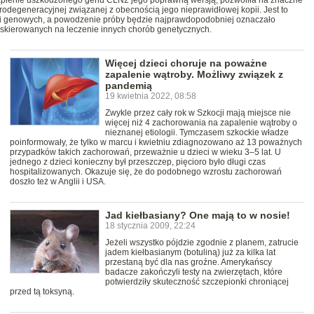
stąpienie uszkodzonego genu CLN2 jego poprawną wersją, pozwoliła na znaczne
degeneracyjnej związanej z obecnością jego nieprawidłowej kopii. Jest to
ii genowych, a powodzenie próby będzie najprawdopodobniej oznaczało
skierowanych na leczenie innych chorób genetycznych.
Więcej dzieci choruje na poważne
zapalenie wątroby. Możliwy związek z
pandemią
19 kwietnia 2022, 08:58
Zwykle przez cały rok w Szkocji mają miejsce nie
więcej niż 4 zachorowania na zapalenie wątroby o
nieznanej etiologii. Tymczasem szkockie władze
poinformowały, że tylko w marcu i kwietniu zdiagnozowano aż 13 poważnych
przypadków takich zachorowań, przeważnie u dzieci w wieku 3–5 lat. U
jednego z dzieci konieczny był przeszczep, pięcioro było długi czas
hospitalizowanych. Okazuje się, że do podobnego wzrostu zachorowań
doszło też w Anglii i USA.
Jad kiełbasiany? One mają to w nosie!
18 stycznia 2009, 22:24
Jeżeli wszystko pójdzie zgodnie z planem, zatrucie
jadem kiełbasianym (botuliną) już za kilka lat
przestaną być dla nas groźne. Amerykańscy
badacze zakończyli testy na zwierzętach, które
potwierdziły skuteczność szczepionki chroniącej
przed tą toksyną.