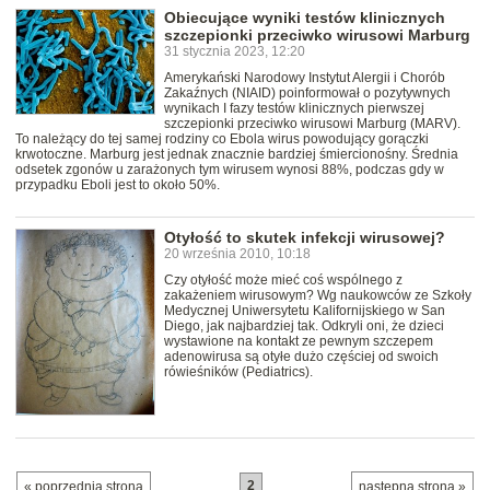
Obiecujące wyniki testów klinicznych
szczepionki przeciwko wirusowi Marburg
31 stycznia 2023, 12:20
Amerykański Narodowy Instytut Alergii i Chorób
Zakaźnych (NIAID) poinformował o pozytywnych
wynikach I fazy testów klinicznych pierwszej
szczepionki przeciwko wirusowi Marburg (MARV).
To należący do tej samej rodziny co Ebola wirus powodujący gorączki
krwotoczne. Marburg jest jednak znacznie bardziej śmiercionośny. Średnia
odsetek zgonów u zarażonych tym wirusem wynosi 88%, podczas gdy w
przypadku Eboli jest to około 50%.
Otyłość to skutek infekcji wirusowej?
20 września 2010, 10:18
Czy otyłość może mieć coś wspólnego z
zakażeniem wirusowym? Wg naukowców ze Szkoły
Medycznej Uniwersytetu Kalifornijskiego w San
Diego, jak najbardziej tak. Odkryli oni, że dzieci
wystawione na kontakt ze pewnym szczepem
adenowirusa są otyłe dużo częściej od swoich
rówieśników (Pediatrics).
2
« poprzednia strona
następna strona »