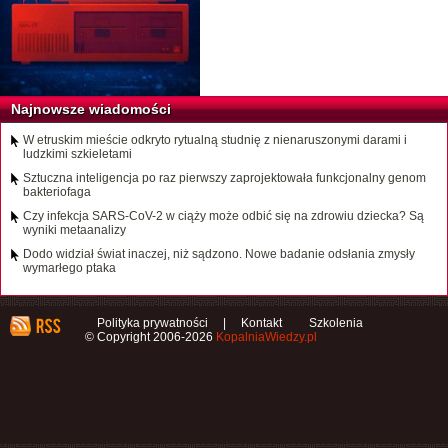
Najnowsze wiadomości
W etruskim mieście odkryto rytualną studnię z nienaruszonymi darami i
ludzkimi szkieletami
Sztuczna inteligencja po raz pierwszy zaprojektowała funkcjonalny genom
bakteriofaga
Czy infekcja SARS-CoV-2 w ciąży może odbić się na zdrowiu dziecka? Są
wyniki metaanalizy
Dodo widział świat inaczej, niż sądzono. Nowe badanie odsłania zmysły
wymarłego ptaka
Polityka prywatności
|
Kontakt
Szkolenia
© Copyright 2006-2026
KopalniaWiedzy.pl