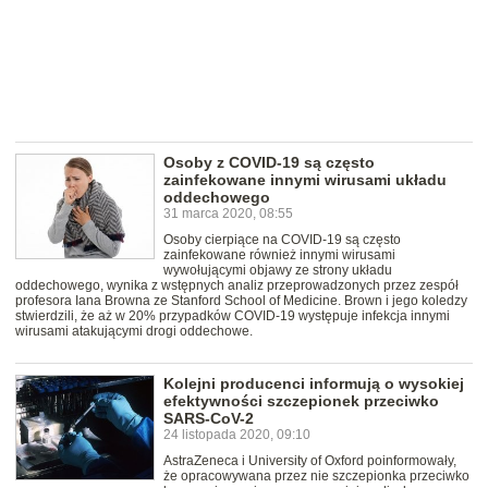
Osoby z COVID-19 są często
zainfekowane innymi wirusami układu
oddechowego
31 marca 2020, 08:55
Osoby cierpiące na COVID-19 są często
zainfekowane również innymi wirusami
wywołującymi objawy ze strony układu
oddechowego, wynika z wstępnych analiz przeprowadzonych przez zespół
profesora Iana Browna ze Stanford School of Medicine. Brown i jego koledzy
stwierdzili, że aż w 20% przypadków COVID-19 występuje infekcja innymi
wirusami atakującymi drogi oddechowe.
Kolejni producenci informują o wysokiej
efektywności szczepionek przeciwko
SARS-CoV-2
24 listopada 2020, 09:10
AstraZeneca i University of Oxford poinformowały,
że opracowywana przez nie szczepionka przeciwko