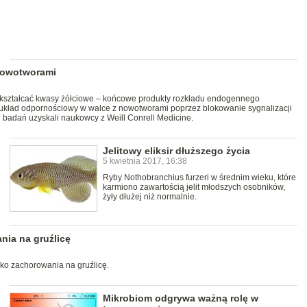
 nowotworami
zekształcać kwasy żółciowe – końcowe produkty rozkładu endogennego
 układ odpornościowy w walce z nowotworami poprzez blokowanie sygnalizacji
badań uzyskali naukowcy z Weill Conrell Medicine.
Jelitowy eliksir dłuższego życia
5 kwietnia 2017, 16:38
Ryby Nothobranchius furzeri w średnim wieku, które
karmiono zawartością jelit młodszych osobników,
żyły dłużej niż normalnie.
nia na gruźlicę
yko zachorowania na gruźlicę.
Mikrobiom odgrywa ważną rolę w