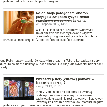
jelita naczelnych na ewolucję ich mózgów.
Kolonizacja patogenami chorób
przyzębia zwiększa ryzyko zmian
przednowotworowych żołądka
28 listopada 2017, 14:25
W jamie ustnej ludzi z przednowotworowymi
zmianami żołądka zidentyfikowano większą
liczebność patogenów związanych z chorobami
przyzębia i mniejszą bioróżnorodność społeczności bakteryjnej.
go Roku masz wrażenie, że łóżko wiruje razem z Tobą, a kot sąsiada z góry
a dużo. Kaca można uniknąć w jeden sposób, nie pijąc, ale sylwester bez choćby
zysty.
Przeszczep flory jelitowej pomoże w
leczeniu depresji?
7 maja 2019, 11:16
Przeszczep bakterii mikrobiomu od zwierząt
podatnych na stres społeczny może zmienić
zachowanie gryzoni niezestresowanych. Naukowcy
uważają, że poznanie szczegółów interakcji między
jelitem a mózgiem może doprowadzić do opracowania terapii