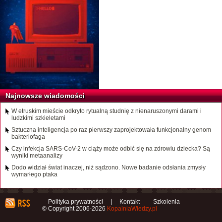
Najnowsze wiadomości
W etruskim mieście odkryto rytualną studnię z nienaruszonymi darami i
ludzkimi szkieletami
Sztuczna inteligencja po raz pierwszy zaprojektowała funkcjonalny genom
bakteriofaga
Czy infekcja SARS-CoV-2 w ciąży może odbić się na zdrowiu dziecka? Są
wyniki metaanalizy
Dodo widział świat inaczej, niż sądzono. Nowe badanie odsłania zmysły
wymarłego ptaka
Polityka prywatności
|
Kontakt
Szkolenia
© Copyright 2006-2026
KopalniaWiedzy.pl