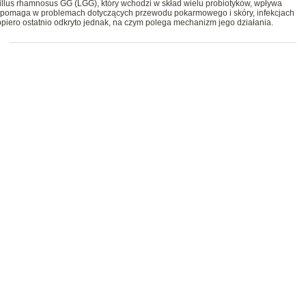
cillus rhamnosus GG (LGG), który wchodzi w skład wielu probiotyków, wpływa
 pomaga w problemach dotyczących przewodu pokarmowego i skóry, infekcjach
iero ostatnio odkryto jednak, na czym polega mechanizm jego działania.