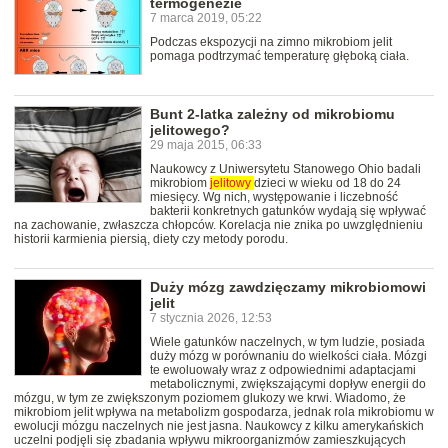
termogenezie
7 marca 2019, 05:22
Podczas ekspozycji na zimno mikrobiom jelit
pomaga podtrzymać temperaturę głęboką ciała.
Bunt 2-latka zależny od mikrobiomu
jelitowego?
29 maja 2015, 06:33
Naukowcy z Uniwersytetu Stanowego Ohio badali
mikrobiom
jelitowy
dzieci w wieku od 18 do 24
miesięcy. Wg nich, występowanie i liczebność
bakterii konkretnych gatunków wydają się wpływać
na zachowanie, zwłaszcza chłopców. Korelacja nie znika po uwzględnieniu
historii karmienia piersią, diety czy metody porodu.
Duży mózg zawdzięczamy mikrobiomowi
jelit
7 stycznia 2026, 12:53
Wiele gatunków naczelnych, w tym ludzie, posiada
duży mózg w porównaniu do wielkości ciała. Mózgi
te ewoluowały wraz z odpowiednimi adaptacjami
metabolicznymi, zwiększającymi dopływ energii do
mózgu, w tym ze zwiększonym poziomem glukozy we krwi. Wiadomo, że
mikrobiom jelit wpływa na metabolizm gospodarza, jednak rola mikrobiomu w
ewolucji mózgu naczelnych nie jest jasna. Naukowcy z kilku amerykańskich
uczelni podjęli się zbadania wpływu mikroorganizmów zamieszkujących