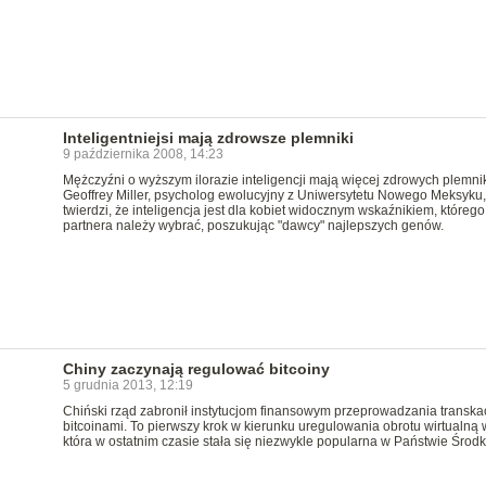
Inteligentniejsi mają zdrowsze plemniki
9 października 2008, 14:23
Mężczyźni o wyższym ilorazie inteligencji mają więcej zdrowych plemni
Geoffrey Miller, psycholog ewolucyjny z Uniwersytetu Nowego Meksyku,
twierdzi, że inteligencja jest dla kobiet widocznym wskaźnikiem, którego
partnera należy wybrać, poszukując "dawcy" najlepszych genów.
Chiny zaczynają regulować bitcoiny
5 grudnia 2013, 12:19
Chiński rząd zabronił instytucjom finansowym przeprowadzania transkac
bitcoinami. To pierwszy krok w kierunku uregulowania obrotu wirtualną 
która w ostatnim czasie stała się niezwykle popularna w Państwie Środ