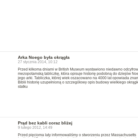
Arka Noego była okrągła
27 stycznia 2014, 10:12
Przed kilkoma dniami w British Museum wystawiono niedawno odcyfro
mezopotamską tabliczkę, która opisuje historię podobną do dziejów Noe
jego arki. Tabliczka, której wiek oszacowano na 4000 lat opowiada znan
Biblii historię uzupełnioną o szczegółowy opis budowy wielkiego okrąg
statku
Prąd bez kabli coraz bliżej
9 lutego 2012, 14:49
Przed pięcioma laty informowaliśmy o stworzeniu przez Massachusetts