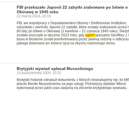
FBI przekazało Japonii 22 zabytki zrabowane po bitwie o
Okinawę w 1945 roku
22 marca 2024, 16:16
FBI, we współpracy z Departamentem Obrony i Smithsonian Institution,
odzyskało i zwróciło Japonii 22 zabytki, które zostały zrabowane przed 
80 laty, po bitwie o Okinawę (1 kwietnia – 21 czerwca 1945 roku). Śledz
zostało wszczęte w styczniu 2023 roku, gdy
agent
specjalny Geoffrey J. 
biura w Bostonie został poinformowany przez pewną rodzinę o odkryciu
jakiego dokonano po śmierci ojca na strychu rodzinnego domu.
Brytyjski wywiad opłacał Mussoliniego
14 października 2009, 10:32
Brytyjski historyk odnalazł dokumenty, z których dowiadujemy się, ile MI
płaciło Benito Mussoliniemu za jego usługi. Późniejszy dyktator Włoch
wykonywał przez jakiś czas zadania na zlecenie brytyjskiego wywiadu.