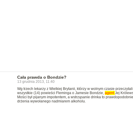
Cała prawda o Bondzie?
13 grudnia 2013, 11:40
Wg trzech lekarzy z Wielkiej Brytanii, którzy w wolnym czasie przeczytali
wszystkie (14) powieści Fleminga o Jamesie Bondzie,
agent
Jej Królews
Mości był pijanym impotentem, a wstrząsanie drinka to prawdopodobnie
drżenia wywołanego nadmiarem alkoholu.