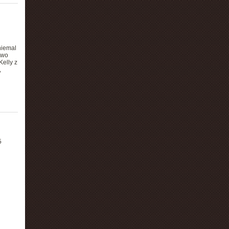
niemal
two
Kelly z
,
5