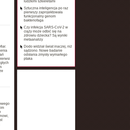
ludzkimi szkieletami
Sztuczna inteligencja po raz
pierwszy zaprojektowała
funkcjonalny genom
bakteriofaga
Czy infekcja SARS-CoV-2 w
ciąży może odbić się na
zdrowiu dziecka? Są wyniki
metaanalizy
iar.
Dodo widział świat inaczej, niż
zenia
sądzono. Nowe badanie
dań
odsłania zmysły wymarłego
pierwsi
ptaka
egłych
s
ze
iowego
nim
o
nowi,
st
.