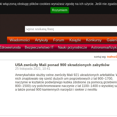
ki włączoną obsługę plików cookies wyrażasz zgodę na ich użycie. Jeśli nie zgadz
Rozumiem
Wiadomości
Artykuły
Forum
Książki
Konkursy
Galeri
Zdrowie/uroda
Bezpieczeństwo IT
Nauki przyrodnicze
Astronomia/fizyk
sortuj wg:
trafnoś
USA zwróciły Mali ponad 900 skradzionych zabytków
25 listopada 2021, 10:41
Amerykańskie służby celne zwróciły Mali 921 ukradzionych artefaktów.
nich znajdowało się sześć dużych urn pogrzebowych z lat 900–1700,
naczynie w kształcie podwójnego kubka zdobione za pomocą grzebienia
800–1500) czy polichromowane naczynie z lat 1100–1400 o wysokiej sz
a także ponad 900 kamiennych narzędzi i siekier z neolitu