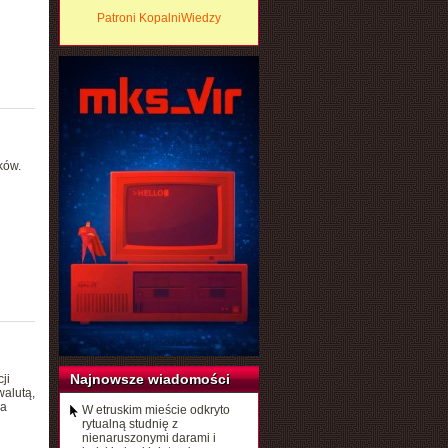
Patroni KopalniWiedzy
ków.
Najnowsze wiadomości
ji
walutą,
ka
W etruskim mieście odkryto
rytualną studnię z
nienaruszonymi darami i