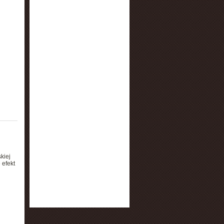
kiej
 efekt