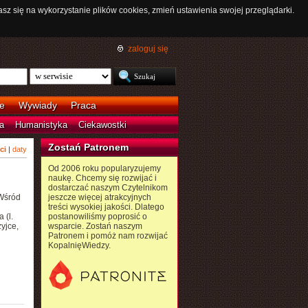
asz się na wykorzystanie plików cookies, zmień ustawienia swojej przeglądarki.
zaloguj się
e
Wywiady
Praca
a
Humanistyka
Ciekawostki
Zostań Patronem
ci
|
daty
Od 2006 roku popularyzujemy
naukę. Chcemy się rozwijać i
dostarczać naszym Czytelnikom
 Wśród
jeszcze więcej atrakcyjnych
treści wysokiej jakości. Dlatego
 (l.
postanowiliśmy poprosić o
yjce,
wsparcie. Zostań naszym
Patronem i pomóż nam rozwijać
KopalnięWiedzy.