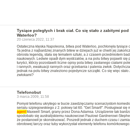
Tysiące poległych i brak ciał. Co się stało z zabitymi pod
Waterloo?
20 czerwca 2022, 11:37
Ostateczna klęska Napoleona, bitwa pod Waterloo, pochłonęła tysiące of
Ta jedna z najbardziej znanych bitew w dziejach już w chwili jej zakońc
obrosła legendą, stała się tematem sztuki, a z czasem przedmiotem ba
naukowych. Ledwie opadł dym wystrzałów, a na polu bitwy pojawili się 
turyści, którzy pozostawili liczne opisy pola bitwy zasłanego ciałami pol
i rannych, ewakuacji rannych oraz grzebania i palenia zwłok. Dotychcza
jednak na polu bitwy znaleziono pojedyncze szczątki. Co się więc stało 
zwłokami?
Telefonobut
3 marca 2009, 11:58
Pomysł telefonu ukrytego w bucie zawdzięczamy scenarzystom komed
serialu szpiegowskiego z 2. połowy lat 60. "Get Smart!". Posługiwał się 
agent
Maxwell Smart, grany przez Dona Adamsa. Urządzenie tak bardz
spodobało się australijskiemu naukowcowi Paulowi Gardnerowi-Stephe
że postanowił je skonstruować. Poszedł jednak z duchem czasu i zamia
obrotowej tarczy oraz tuby wykorzystał elementy telefonu komórkowego