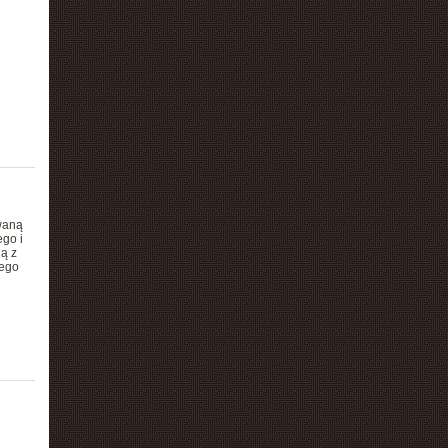
waną
go i
ą z
łego