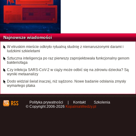
Najnowsze wiadomości
W etruskim mieście odkryto rytualną studnię z nienaruszonymi darami i
ludzkimi szkieletami
Sztuczna inteligencja po raz pierwszy zaprojektowała funkcjonalny genom
bakteriofaga
Czy infekcja SARS-CoV-2 w ciąży może odbić się na zdrowiu dziecka? Są
wyniki metaanalizy
Dodo widział świat inaczej, niż sądzono. Nowe badanie odsłania zmysły
wymarłego ptaka
Polityka prywatności
|
Kontakt
Szkolenia
© Copyright 2006-2026
KopalniaWiedzy.pl