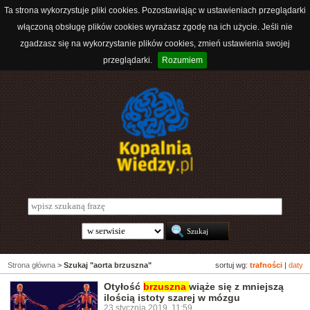
Ta strona wykorzystuje pliki cookies. Pozostawiając w ustawieniach przeglądarki
włączoną obsługę plików cookies wyrażasz zgodę na ich użycie. Jeśli nie
zgadzasz się na wykorzystanie plików cookies, zmień ustawienia swojej
przeglądarki.
Rozumiem
Strona główna
>
Szukaj "aorta brzuszna"
sortuj wg:
trafności
|
daty
Otyłość
brzuszna
wiąże się z mniejszą
ilością istoty szarej w mózgu
23 stycznia 2019, 11:59