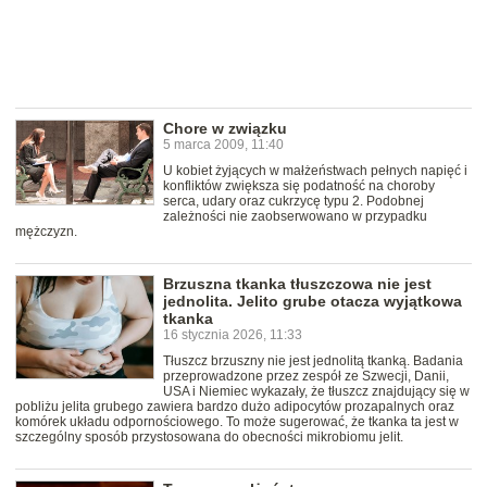
Chore w związku
5 marca 2009, 11:40
U kobiet żyjących w małżeństwach pełnych napięć i
konfliktów zwiększa się podatność na choroby
serca, udary oraz cukrzycę typu 2. Podobnej
zależności nie zaobserwowano w przypadku
mężczyzn.
Brzuszna tkanka tłuszczowa nie jest
jednolita. Jelito grube otacza wyjątkowa
tkanka
16 stycznia 2026, 11:33
Tłuszcz brzuszny nie jest jednolitą tkanką. Badania
przeprowadzone przez zespół ze Szwecji, Danii,
USA i Niemiec wykazały, że tłuszcz znajdujący się w
pobliżu jelita grubego zawiera bardzo dużo adipocytów prozapalnych oraz
komórek układu odpornościowego. To może sugerować, że tkanka ta jest w
szczególny sposób przystosowana do obecności mikrobiomu jelit.