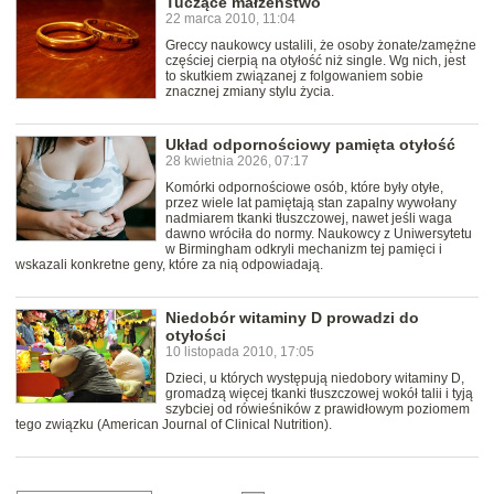
Tuczące małżeństwo
22 marca 2010, 11:04
Greccy naukowcy ustalili, że osoby żonate/zamężne
częściej cierpią na otyłość niż single. Wg nich, jest
to skutkiem związanej z folgowaniem sobie
znacznej zmiany stylu życia.
Układ odpornościowy pamięta otyłość
28 kwietnia 2026, 07:17
Komórki odpornościowe osób, które były otyłe,
przez wiele lat pamiętają stan zapalny wywołany
nadmiarem tkanki tłuszczowej, nawet jeśli waga
dawno wróciła do normy. Naukowcy z Uniwersytetu
w Birmingham odkryli mechanizm tej pamięci i
wskazali konkretne geny, które za nią odpowiadają.
Niedobór witaminy D prowadzi do
otyłości
10 listopada 2010, 17:05
Dzieci, u których występują niedobory witaminy D,
gromadzą więcej tkanki tłuszczowej wokół talii i tyją
szybciej od rówieśników z prawidłowym poziomem
tego związku (American Journal of Clinical Nutrition).