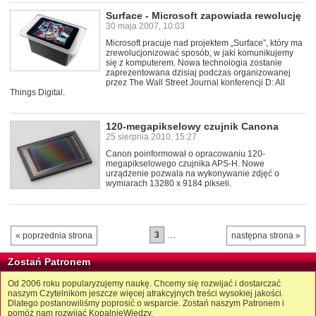
Surface - Microsoft zapowiada rewolucję
30 maja 2007, 10:03
Microsoft pracuje nad projektem „Surface”, który ma
zrewolucjonizować sposób, w jaki komunikujemy
się z komputerem. Nowa technologia zostanie
zaprezentowana dzisiaj podczas organizowanej
przez The Wall Street Journal konferencji D: All
Things Digital.
120-megapikselowy czujnik Canona
25 sierpnia 2010, 15:27
Canon poinformował o opracowaniu 120-
megapikselowego czujnika APS-H. Nowe
urządzenie pozwala na wykonywanie zdjęć o
wymiarach 13280 x 9184 pikseli.
3
…
« poprzednia strona
następna strona »
Zostań Patronem
Od 2006 roku popularyzujemy naukę. Chcemy się rozwijać i dostarczać
naszym Czytelnikom jeszcze więcej atrakcyjnych treści wysokiej jakości.
Dlatego postanowiliśmy poprosić o wsparcie. Zostań naszym Patronem i
pomóż nam rozwijać KopalnięWiedzy.