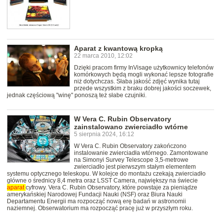
Aparat z kwantową kropką
22 marca 2010, 12:02
Dzięki pracom firmy InVisage użytkownicy telefonów
komórkowych będą mogli wykonać lepsze fotografie
niż dotychczas. Słaba jakość zdjęć wynika tutaj
przede wszystkim z braku dobrej jakości soczewek,
jednak częściową "winę" ponoszą też słabe czujniki.
W Vera C. Rubin Observatory
zainstalowano zwierciadło wtórne
5 sierpnia 2024, 16:12
W Vera C. Rubin Observatory zakończono
instalowanie zwierciadła wtórnego. Zamontowane
na Simonyi Survey Telescope 3,5-metrowe
zwierciadło jest pierwszym stałym elementem
systemu optycznego teleskopu. W kolejce do montażu czekają zwierciadło
główne o średnicy 8,4 metra oraz LSST Camera, największy na świecie
aparat
cyfrowy. Vera C. Rubin Observatory, które powstaje za pieniądze
amerykańskiej Narodowej Fundacji Nauki (NSF) oraz Biura Nauki
Departamentu Energii ma rozpocząć nową erę badań w astronomii
naziemnej. Obserwatorium ma rozpocząć pracę już w przyszłym roku.