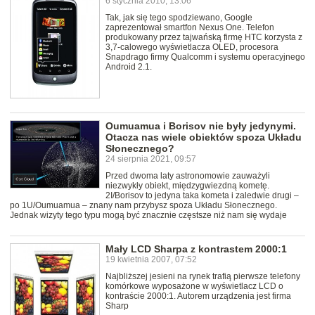
6 stycznia 2010, 13:06
Tak, jak się tego spodziewano, Google
zaprezentował smartfon Nexus One. Telefon
produkowany przez tajwańską firmę HTC korzysta z
3,7-calowego wyświetlacza OLED, procesora
Snapdrago firmy Qualcomm i systemu operacyjnego
Android 2.1.
Oumuamua i Borisov nie były jedynymi.
Otacza nas wiele obiektów spoza Układu
Słonecznego?
24 sierpnia 2021, 09:57
Przed dwoma laty astronomowie zauważyli
niezwykły obiekt, międzygwiezdną kometę.
2I/Borisov to jedyna taka kometa i zaledwie drugi –
po 1U/Oumuamua – znany nam przybysz spoza Układu Słonecznego.
Jednak wizyty tego typu mogą być znacznie częstsze niż nam się wydaje
Mały LCD Sharpa z kontrastem 2000:1
19 kwietnia 2007, 07:52
Najbliższej jesieni na rynek trafią pierwsze telefony
komórkowe wyposażone w wyświetlacz LCD o
kontraście 2000:1. Autorem urządzenia jest firma
Sharp