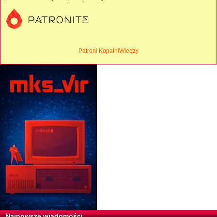
Patroni KopalniWiedzy
Najnowsze wiadomości