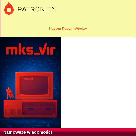
Patroni KopalniWiedzy
Najnowsze wiadomości