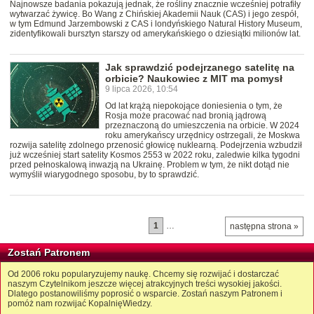
Najnowsze badania pokazują jednak, że rośliny znacznie wcześniej potrafiły
wytwarzać żywicę. Bo Wang z Chińskiej Akademii Nauk (CAS) i jego zespół,
w tym Edmund Jarzembowski z CAS i londyńskiego Natural History Museum,
zidentyfikowali bursztyn starszy od amerykańskiego o dziesiątki milionów lat.
Jak sprawdzić podejrzanego satelitę na
orbicie? Naukowiec z MIT ma pomysł
9 lipca 2026, 10:54
Od lat krążą niepokojące doniesienia o tym, że
Rosja może pracować nad bronią jądrową
przeznaczoną do umieszczenia na orbicie. W 2024
roku amerykańscy urzędnicy ostrzegali, że Moskwa
rozwija satelitę zdolnego przenosić głowicę nuklearną. Podejrzenia wzbudził
już wcześniej start satelity Kosmos 2553 w 2022 roku, zaledwie kilka tygodni
przed pełnoskalową inwazją na Ukrainę. Problem w tym, że nikt dotąd nie
wymyślił wiarygodnego sposobu, by to sprawdzić.
1
…
następna strona »
Zostań Patronem
Od 2006 roku popularyzujemy naukę. Chcemy się rozwijać i dostarczać
naszym Czytelnikom jeszcze więcej atrakcyjnych treści wysokiej jakości.
Dlatego postanowiliśmy poprosić o wsparcie. Zostań naszym Patronem i
pomóż nam rozwijać KopalnięWiedzy.