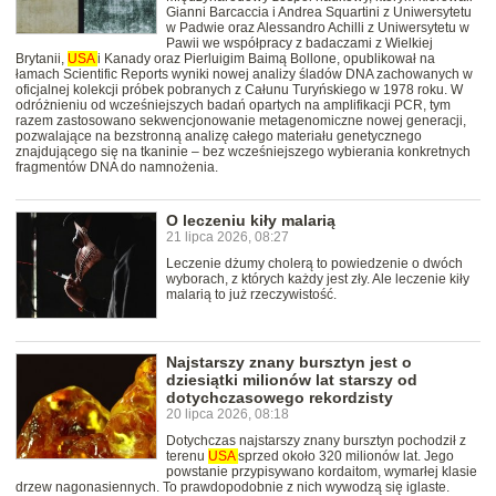
Gianni Barcaccia i Andrea Squartini z Uniwersytetu
w Padwie oraz Alessandro Achilli z Uniwersytetu w
Pawii we współpracy z badaczami z Wielkiej
Brytanii,
USA
i Kanady oraz Pierluigim Baimą Bollone, opublikował na
łamach Scientific Reports wyniki nowej analizy śladów DNA zachowanych w
oficjalnej kolekcji próbek pobranych z Całunu Turyńskiego w 1978 roku. W
odróżnieniu od wcześniejszych badań opartych na amplifikacji PCR, tym
razem zastosowano sekwencjonowanie metagenomiczne nowej generacji,
pozwalające na bezstronną analizę całego materiału genetycznego
znajdującego się na tkaninie – bez wcześniejszego wybierania konkretnych
fragmentów DNA do namnożenia.
O leczeniu kiły malarią
21 lipca 2026, 08:27
Leczenie dżumy cholerą to powiedzenie o dwóch
wyborach, z których każdy jest zły. Ale leczenie kiły
malarią to już rzeczywistość.
Najstarszy znany bursztyn jest o
dziesiątki milionów lat starszy od
dotychczasowego rekordzisty
20 lipca 2026, 08:18
Dotychczas najstarszy znany bursztyn pochodził z
terenu
USA
sprzed około 320 milionów lat. Jego
powstanie przypisywano kordaitom, wymarłej klasie
drzew nagonasiennych. To prawdopodobnie z nich wywodzą się iglaste.