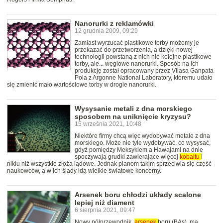
Nanorurki z reklamówki
12 grudnia 2009, 09:29
Zamiast wyrzucać plastikowe torby możemy je
przekazać do przetworzenia, a dzięki nowej
technologii powstaną z nich nie kolejne plastikowe
torby, ale... węglowe nanorurki. Sposób na ich
produkcję został opracowany przez Vilasa Ganpata
Pola z Argonne National Laboratory, któremu udało
się zmienić mało wartościowe torby w drogie nanorurki.
Wysysanie metali z dna morskiego
sposobem na uniknięcie kryzysu?
15 września 2021, 10:48
Niektóre firmy chcą więc wydobywać metale z dna
morskiego. Może nie tyle wydobywać, co wysysać,
gdyż pomiędzy Meksykiem a Hawajami na dnie
spoczywają grudki zawierające więcej
kobaltu
i
niklu niż wszystkie złoża lądowe. Jednak planom takim sprzeciwia się część
naukowców, a w ich ślady idą wielkie światowe koncerny.
Arsenek boru chłodzi układy scalone
lepiej niż diament
6 sierpnia 2021, 09:47
Nowy półprzewodnik,
arsenek
boru (BAs), ma