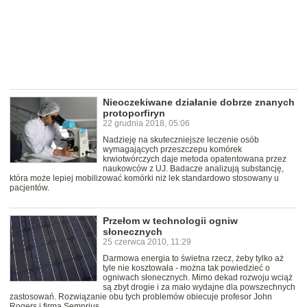
Nieoczekiwane działanie dobrze znanych
protoporfiryn
22 grudnia 2018, 05:06
Nadzieję na skuteczniejsze leczenie osób
wymagających przeszczepu komórek
krwiotwórczych daje metoda opatentowana przez
naukowców z UJ. Badacze analizują substancję,
która może lepiej mobilizować komórki niż lek standardowo stosowany u
pacjentów.
Przełom w technologii ogniw
słonecznych
25 czerwca 2010, 11:29
Darmowa energia to świetna rzecz, żeby tylko aż
tyle nie kosztowała - można tak powiedzieć o
ogniwach słonecznych. Mimo dekad rozwoju wciąż
są zbyt drogie i za mało wydajne dla powszechnych
zastosowań. Rozwiązanie obu tych problemów obiecuje profesor John
Rogers i firma Semprius.