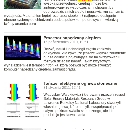
wysoką przewodność cieplną i może być
zintegrowany ze współczesnymi chipami, by
odprowadzić z nich ciepło i poprawić tym samym ich
wydajność. Materiał ten lepiej rozprasza ciepło niż najlepsze dostępnie
obecne systemy do chłodzenia podzespołów komputerowych – twierdzą
twórcy arsenku boru.
Procesor napędzany ciepłem
15 października 2010, 19:51
Rozwój nauki i technologii często zadziwia
odkryciami. Ale bywa, że jeszcze większe zdumienie
budzą odkrycia pojawiające się na skrzyżowaniu
różnych dziedzin badań. Takim krzyżowym
wynalazkiem jest termospintronika, która pozwoli być może stworzyć
komputer napędzany ciepłem, zamiast prądu.
Tańsze, efektywne ogniwa słoneczne
31 stycznia 2011, 12:41
Władysław Walukiewicz i kierowany przezeń zespół
Solar Energy Materials Research Group w
Lawrence Berkeley National Laboratory stworzyli
właśnie ogniwa, które nie tylko współpracują z
całym spektrum światła słonecznego, ale ich
produkcja jest łatwa i tania.