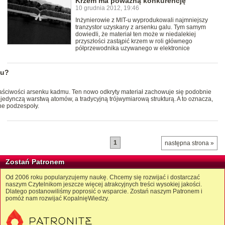
Krzem ma poważną konkurencję
10 grudnia 2012, 19:46
Inżynierowie z MIT-u wyprodukowali najmniejszy
tranzystor uzyskany z arsenku galu. Tym samym
dowiedli, że materiał ten może w niedalekiej
przyszłości zastąpić krzem w roli głównego
półprzewodnika uzywanego w elektronice
nu?
aściwości arsenku kadmu. Ten nowo odkryty materiał zachowuje się podobnie
jedynczą warstwą atomów, a tradycyjną trójwymiarową strukturą. A to oznacza,
ne podzespoły.
1
następna strona »
Zostań Patronem
Od 2006 roku popularyzujemy naukę. Chcemy się rozwijać i dostarczać
naszym Czytelnikom jeszcze więcej atrakcyjnych treści wysokiej jakości.
Dlatego postanowiliśmy poprosić o wsparcie. Zostań naszym Patronem i
pomóż nam rozwijać KopalnięWiedzy.