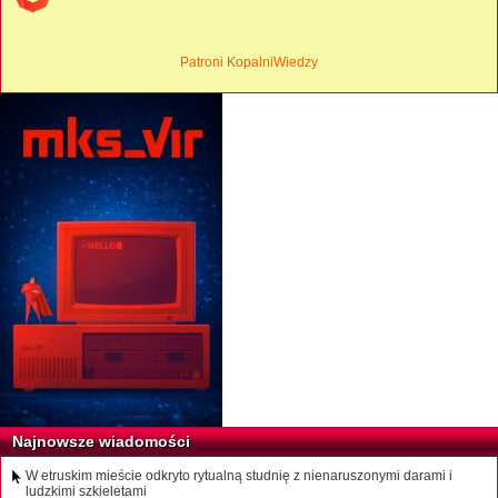
Patroni KopalniWiedzy
Najnowsze wiadomości
W etruskim mieście odkryto rytualną studnię z nienaruszonymi darami i
ludzkimi szkieletami