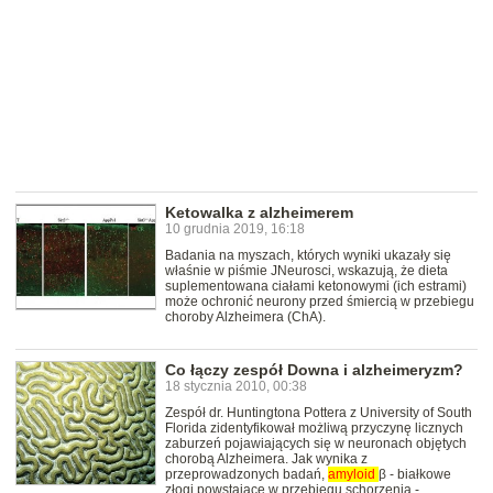
Ketowalka z alzheimerem
10 grudnia 2019, 16:18
Badania na myszach, których wyniki ukazały się
właśnie w piśmie JNeurosci, wskazują, że dieta
suplementowana ciałami ketonowymi (ich estrami)
może ochronić neurony przed śmiercią w przebiegu
choroby Alzheimera (ChA).
Co łączy zespół Downa i alzheimeryzm?
18 stycznia 2010, 00:38
Zespół dr. Huntingtona Pottera z University of South
Florida zidentyfikował możliwą przyczynę licznych
zaburzeń pojawiających się w neuronach objętych
chorobą Alzheimera. Jak wynika z
przeprowadzonych badań,
amyloid
β - białkowe
złogi powstające w przebiegu schorzenia -