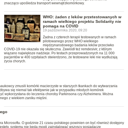
znacząco upośledza transport wewnątrzkomórkowy.
WHO: żaden z leków przetestowanych w
ramach wielkiego projektu Solidarity nie
pomaga na COVID
19 października 2020, 09:20
Żadna z czterech terapii testowanych w ramach
pilotowanego przez WHO wielkiego
międzynarodowego badania leków przeciwko
COVID-19 nie okazała się skuteczna. Zawiódł też remdesivir, z którym
wiązano największe nadzieje. Po testach przeprowadzonych na 11 000
pacjentów w 400 szpitalach stwierdzono, że testowane leki nie wydłużają
życia chorych.
 naukowcy zmusili komórki macierzyste w starszych tkankach do wytwarzania
bywa się niemal tak efektywnie jak w przypadku młodych komórek
być wykorzystana do leczenia choroby Parkinsona czy Alzheimera. Można
anego z wiekiem zaniku mięśni.
dego
ra Microsoftu. O godzinie 21 czasu polskiego powinien on być również dostępny
estety, systemu nie będą mogli zainstalować wszyscy posiadacze