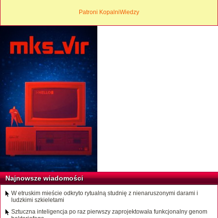
Patroni KopalniWiedzy
Najnowsze wiadomości
W etruskim mieście odkryto rytualną studnię z nienaruszonymi darami i
ludzkimi szkieletami
Sztuczna inteligencja po raz pierwszy zaprojektowała funkcjonalny genom