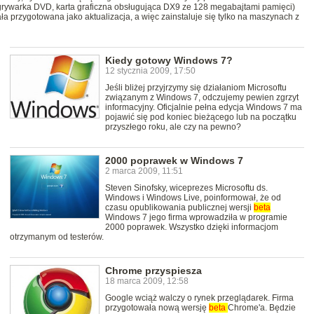
ywarka DVD, karta graficzna obsługująca DX9 ze 128 megabajtami pamięci)
ała przygotowana jako aktualizacja, a więc zainstaluje się tylko na maszynach z
Kiedy gotowy Windows 7?
12 stycznia 2009, 17:50
Jeśli bliżej przyjrzymy się działaniom Microsoftu
związanym z Windows 7, odczujemy pewien zgrzyt
informacyjny. Oficjalnie pełna edycja Windows 7 ma
pojawić się pod koniec bieżącego lub na początku
przyszłego roku, ale czy na pewno?
2000 poprawek w Windows 7
2 marca 2009, 11:51
Steven Sinofsky, wiceprezes Microsoftu ds.
Windows i Windows Live, poinformował, że od
czasu opublikowania publicznej wersji
beta
Windows 7 jego firma wprowadziła w programie
2000 poprawek. Wszystko dzięki informacjom
otrzymanym od testerów.
Chrome przyspiesza
18 marca 2009, 12:58
Google wciąż walczy o rynek przeglądarek. Firma
przygotowała nową wersję
beta
Chrome'a. Będzie