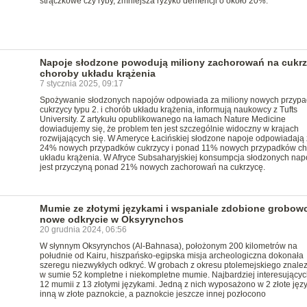
strączkowe czy ryby, zmniejsza ryzyko demencji o około 20%.
Napoje słodzone powodują miliony zachorowań na cukrz
choroby układu krążenia
7 stycznia 2025, 09:17
Spożywanie słodzonych napojów odpowiada za miliony nowych przyp
cukrzycy typu 2. i chorób układu krążenia, informują naukowcy z Tufts
University. Z artykułu opublikowanego na łamach Nature Medicine
dowiadujemy się, że problem ten jest szczególnie widoczny w krajach
rozwijających się. W Ameryce Łacińskiej słodzone napoje odpowiadają
24% nowych przypadków cukrzycy i ponad 11% nowych przypadków ch
układu krążenia. W Afryce Subsaharyjskiej konsumpcja słodzonych na
jest przyczyną ponad 21% nowych zachorowań na cukrzycę.
Mumie ze złotymi językami i wspaniale zdobione grobow
nowe odkrycie w Oksyrynchos
20 grudnia 2024, 06:56
W słynnym Oksyrynchos (Al-Bahnasa), położonym 200 kilometrów na
południe od Kairu, hiszpańsko-egipska misja archeologiczna dokonała
szeregu niezwykłych odkryć. W grobach z okresu ptolemejskiego znale
w sumie 52 kompletne i niekompletne mumie. Najbardziej interesujących
12 mumii z 13 złotymi językami. Jedną z nich wyposażono w 2 złote języ
inną w złote paznokcie, a paznokcie jeszcze innej pozłocono