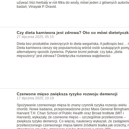
używać liści herbaty w roli filtra do wody, mówi jeden z głównych autoró
badań, Vinayak P. Dravid.
Czy dieta karniwora jest zdrowa? Oto co mówi dietetyczk
27 stycznia 2025, 05:15
Dieta bez produktów zwierzęcych to dieta wegańska. A jadłospis bez… r
Dieta karniwora cieszy się popularnością wśród osób szukających pom
alternatywny sposób żywienia. Pytanie brzmi jednak: czy taka „dieta
mięsożercy” jest zdrowa? Dietetyczka rozwiewa wątpliwości.
Czerwone mięso zwiększa ryzyko rozwoju demencji
17 stycznia 2025, 10:19
Spożywanie czerwonego mięsa to znany czynnik ryzyka rozwoju wielu
chorób. Nowe badania, przeprowadzone przez Mass General Bringham
Harvard T.H. Chan School of Public Health oraz Broad Institute (MIT i
Harvard), wykazały, że czerwone mięso – szczególnie przetworzone –
zwiększa ryzyko demencji. Co więcej, naukowcy wykazali, że zastąpien
przetworzonego czerwonego mięsa takimi źródłami białka jak orzechy, r