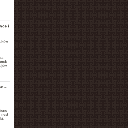
ycę i
adków
 za
orób
pojów
ce –
ziono
 jest
ki,