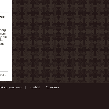
zez
nergii
wnym
c się
lu
łego
ona »
ityka prywatności
|
Kontakt
Szkolenia