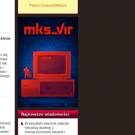
Patroni KopalniWiedzy
ólnie
i się
urowy
 się
e i
sowo –
abiegu
Najnowsze wiadomości
minacji
W etruskim mieście odkryto
est
rytualną studnię z
umieć
nienaruszonymi darami i