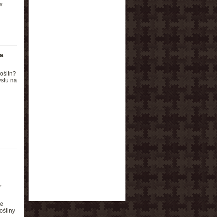
w
a
oślin?
ysłu na
,
ie
ośliny