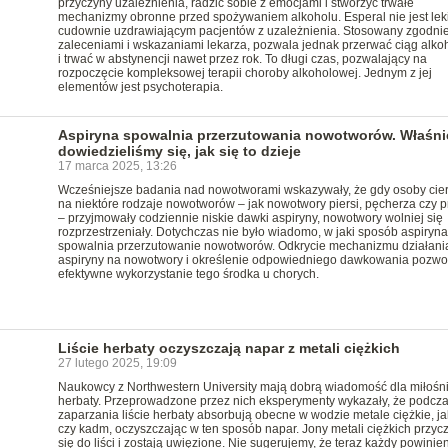
przyczyny uzależnienia, radzić sobie z emocjami i stworzyć trwałe
mechanizmy obronne przed spożywaniem alkoholu. Esperal nie jest le
cudownie uzdrawiającym pacjentów z uzależnienia. Stosowany zgodnie
zaleceniami i wskazaniami lekarza, pozwala jednak przerwać ciąg alk
i trwać w abstynencji nawet przez rok. To długi czas, pozwalający na
rozpoczęcie kompleksowej terapii choroby alkoholowej. Jednym z jej
elementów jest psychoterapia.
Aspiryna spowalnia przerzutowania nowotworów. Właśni
dowiedzieliśmy się, jak się to dzieje
17 marca 2025, 13:26
Wcześniejsze badania nad nowotworami wskazywały, że gdy osoby cie
na niektóre rodzaje nowotworów – jak nowotwory piersi, pęcherza czy p
– przyjmowały codziennie niskie dawki aspiryny, nowotwory wolniej się
rozprzestrzeniały. Dotychczas nie było wiadomo, w jaki sposób aspiryna
spowalnia przerzutowanie nowotworów. Odkrycie mechanizmu działani
aspiryny na nowotwory i określenie odpowiedniego dawkowania pozwol
efektywne wykorzystanie tego środka u chorych.
Liście herbaty oczyszczają napar z metali ciężkich
27 lutego 2025, 19:09
Naukowcy z Northwestern University mają dobrą wiadomość dla miłośn
herbaty. Przeprowadzone przez nich eksperymenty wykazały, że podcz
zaparzania liście herbaty absorbują obecne w wodzie metale ciężkie, j
czy kadm, oczyszczając w ten sposób napar. Jony metali ciężkich przyc
się do liści i zostają uwięzione. Nie sugerujemy, że teraz każdy powinie