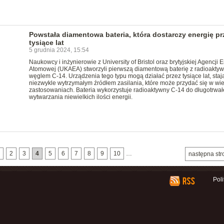
Powstała diamentowa bateria, która dostarczy energię pr
tysiące lat
5 grudnia 2024, 15:54
Naukowcy i inżynierowie z University of Bristol oraz brytyjskiej Agencji E
Atomowej (UKAEA) stworzyli pierwszą diamentową baterię z radioakty
węglem C-14. Urządzenia tego typu mogą działać przez tysiące lat, stają
niezwykle wytrzymałym źródłem zasilania, które może przydać się w wie
zastosowaniach. Bateria wykorzystuje radioaktywny C-14 do długotrwa
wytwarzania niewielkich ilości energii.
2
3
4
5
6
7
8
9
10
…
następna str
Pol