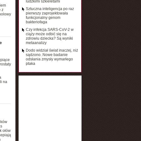
ludzkimi szkieletami
kiem
Sztuczna inteligencja po raz
 z
pierwszy zaprojektowała
oholowy
funkcjonalny genom
bakteriofaga
Czy infekcja SARS-CoV-2 w
ciąży może odbić się na
zdrowiu dziecka? Są wyniki
e
metaanalizy
Dodo widział świat inaczej, niż
sądzono. Nowe badanie
odsłania zmysły wymarłego
rpiące
ptaka
rostaty
a
i na
ików
as
ak ołów
zepiają
n