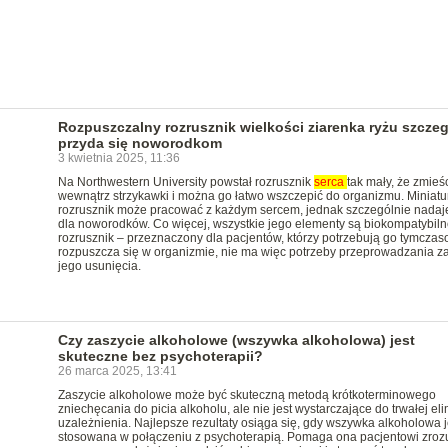
Rozpuszczalny rozrusznik wielkości ziarenka ryżu szczeg
przyda się noworodkom
3 kwietnia 2025, 11:36
Na Northwestern University powstał rozrusznik
serca
tak mały, że zmieśc
wewnątrz strzykawki i można go łatwo wszczepić do organizmu. Miniat
rozrusznik może pracować z każdym sercem, jednak szczególnie nadaje
dla noworodków. Co więcej, wszystkie jego elementy są biokompatybiln
rozrusznik – przeznaczony dla pacjentów, którzy potrzebują go tymcza
rozpuszcza się w organizmie, nie ma więc potrzeby przeprowadzania z
jego usunięcia.
Czy zaszycie alkoholowe (wszywka alkoholowa) jest
skuteczne bez psychoterapii?
26 marca 2025, 13:41
Zaszycie alkoholowe może być skuteczną metodą krótkoterminowego
zniechęcania do picia alkoholu, ale nie jest wystarczające do trwałej eli
uzależnienia. Najlepsze rezultaty osiąga się, gdy wszywka alkoholowa j
stosowana w połączeniu z psychoterapią. Pomaga ona pacjentowi zroz