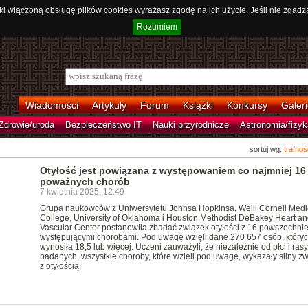
ki włączoną obsługę plików cookies wyrażasz zgodę na ich użycie. Jeśli nie zgadz
Rozumiem
Wiadomości
Artykuły
Forum
Książki
Konkursy
Galeri
Zdrowie/uroda
Bezpieczeństwo IT
Nauki przyrodnicze
Astronomia/fizyk
sortuj wg:
trafnoś
Otyłość jest powiązana z występowaniem co najmniej 16
poważnych chorób
7 kwietnia 2025, 12:49
Grupa naukowców z Uniwersytetu Johnsa Hopkinsa, Weill Cornell Medi
College, University of Oklahoma i Houston Methodist DeBakey Heart an
Vascular Center postanowiła zbadać związek otyłości z 16 powszechni
występującymi chorobami. Pod uwagę wzięli dane 270 657 osób, który
wynosiła 18,5 lub więcej. Uczeni zauważyli, że niezależnie od płci i rasy
badanych, wszystkie choroby, które wzięli pod uwagę, wykazały silny z
z otyłością.