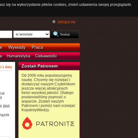
asz się na wykorzystanie plików cookies, zmień ustawienia swojej przeglądarki.
zaloguj się
e
Wywiady
Praca
a
Humanistyka
Ciekawostki
Zostań Patronem
ci
|
daty
Od 2006 roku popularyzujemy
naukę. Chcemy się rozwijać i
dostarczać naszym Czytelnikom
jeszcze więcej atrakcyjnych
treści wysokiej jakości. Dlatego
cal
postanowiliśmy poprosić o
d
wsparcie. Zostań naszym
e
Patronem i pomóż nam rozwijać
ch BMI
KopalnięWiedzy.
wiązek