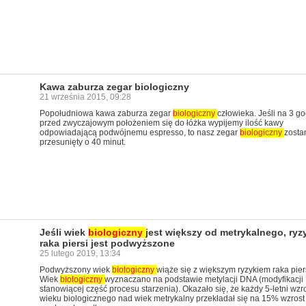
Kawa zaburza zegar biologiczny
21 września 2015, 09:28
Popołudniowa kawa zaburza zegar
biologiczny
człowieka. Jeśli na 3 g
przed zwyczajowym położeniem się do łóżka wypijemy ilość kawy
odpowiadającą podwójnemu espresso, to nasz zegar
biologiczny
zosta
przesunięty o 40 minut.
Jeśli wiek
biologiczny
jest większy od metrykalnego, ryz
raka piersi jest podwyższone
25 lutego 2019, 13:34
Podwyższony wiek
biologiczny
wiąże się z większym ryzykiem raka piers
Wiek
biologiczny
wyznaczano na podstawie metylacji DNA (modyfikacji
stanowiącej część procesu starzenia). Okazało się, że każdy 5-letni wzr
wieku biologicznego nad wiek metrykalny przekładał się na 15% wzrost