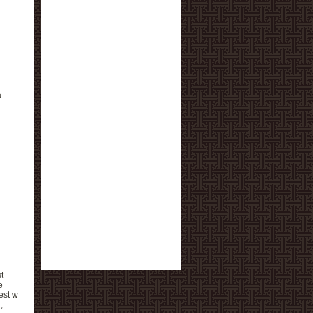
a
t
e
est w
,