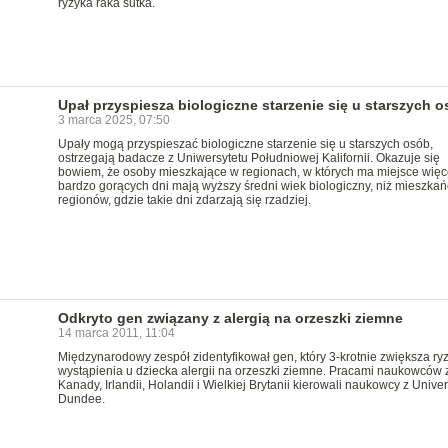
ryzyka raka sutka.
Upał przyspiesza biologiczne starzenie się u starszych 
3 marca 2025, 07:50
Upały mogą przyspieszać biologiczne starzenie się u starszych osób,
ostrzegają badacze z Uniwersytetu Południowej Kalifornii. Okazuje się
bowiem, że osoby mieszkające w regionach, w których ma miejsce więc
bardzo gorących dni mają wyższy średni wiek biologiczny, niż mieszkań
regionów, gdzie takie dni zdarzają się rzadziej.
Odkryto gen związany z alergią na orzeszki ziemne
14 marca 2011, 11:04
Międzynarodowy zespół zidentyfikował gen, który 3-krotnie zwiększa ry
wystąpienia u dziecka alergii na orzeszki ziemne. Pracami naukowców 
Kanady, Irlandii, Holandii i Wielkiej Brytanii kierowali naukowcy z Univers
Dundee.