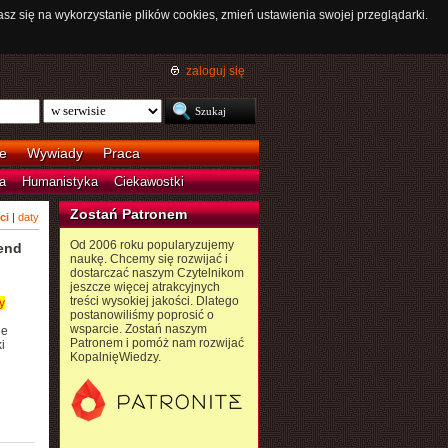
asz się na wykorzystanie plików cookies, zmień ustawienia swojej przeglądarki.
zaloguj się
e
Wywiady
Praca
a
Humanistyka
Ciekawostki
Zostań Patronem
ci
|
daty
Od 2006 roku popularyzujemy
rend
naukę. Chcemy się rozwijać i
dostarczać naszym Czytelnikom
jeszcze więcej atrakcyjnych
treści wysokiej jakości. Dlatego
y
postanowiliśmy poprosić o
wsparcie. Zostań naszym
ie
Patronem i pomóż nam rozwijać
i
KopalnięWiedzy.