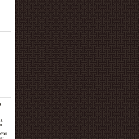
ę
na
m
ówno
onu.