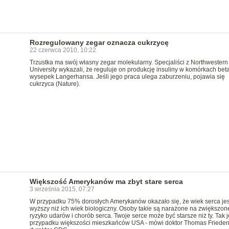
Rozregulowany zegar oznacza cukrzycę
22 czerwca 2010, 10:22
Trzustka ma swój własny zegar molekularny. Specjaliści z Northwestern
University wykazali, że reguluje on produkcję insuliny w komórkach bet
wysepek Langerhansa. Jeśli jego praca ulega zaburzeniu, pojawia się
cukrzyca (Nature).
Większość Amerykanów ma zbyt stare serca
3 września 2015, 07:27
W przypadku 75% dorosłych Amerykanów okazało się, że wiek serca jes
wyższy niż ich wiek biologiczny. Osoby takie są narażone na zwiększon
ryzyko udarów i chorób serca. Twoje serce może być starsze niż ty. Tak j
przypadku większości mieszkańców USA - mówi doktor Thomas Frieden