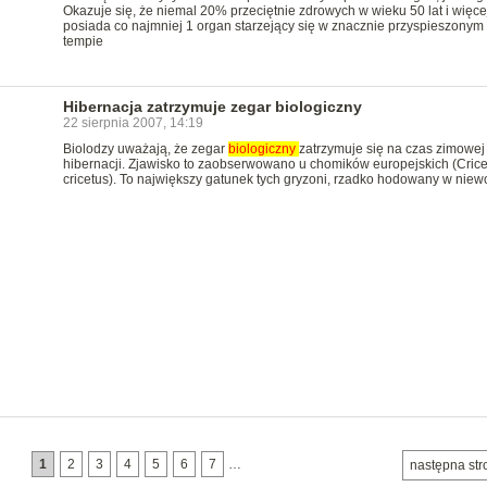
Okazuje się, że niemal 20% przeciętnie zdrowych w wieku 50 lat i więce
posiada co najmniej 1 organ starzejący się w znacznie przyspieszonym
tempie
Hibernacja zatrzymuje zegar biologiczny
22 sierpnia 2007, 14:19
Biolodzy uważają, że zegar
biologiczny
zatrzymuje się na czas zimowej
hibernacji. Zjawisko to zaobserwowano u chomików europejskich (Crice
cricetus). To największy gatunek tych gryzoni, rzadko hodowany w niewo
1
2
3
4
5
6
7
…
następna str