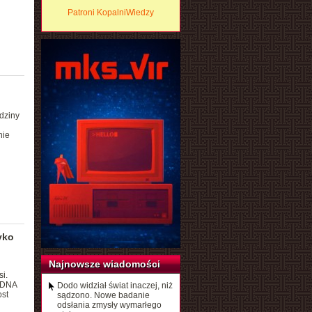
Patroni KopalniWiedzy
odziny
nie
yko
Najnowsze wiadomości
i.
 DNA
Dodo widział świat inaczej, niż
ost
sądzono. Nowe badanie
odsłania zmysły wymarłego