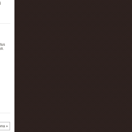
j
tus
li.
ona »