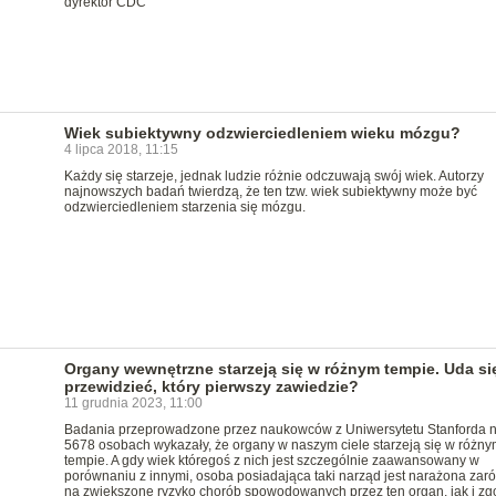
dyrektor CDC
Wiek subiektywny odzwierciedleniem wieku mózgu?
4 lipca 2018, 11:15
Każdy się starzeje, jednak ludzie różnie odczuwają swój wiek. Autorzy
najnowszych badań twierdzą, że ten tzw. wiek subiektywny może być
odzwierciedleniem starzenia się mózgu.
Organy wewnętrzne starzeją się w różnym tempie. Uda si
przewidzieć, który pierwszy zawiedzie?
11 grudnia 2023, 11:00
Badania przeprowadzone przez naukowców z Uniwersytetu Stanforda 
5678 osobach wykazały, że organy w naszym ciele starzeją się w różny
tempie. A gdy wiek któregoś z nich jest szczególnie zaawansowany w
porównaniu z innymi, osoba posiadająca taki narząd jest narażona zar
na zwiększone ryzyko chorób spowodowanych przez ten organ, jak i zg