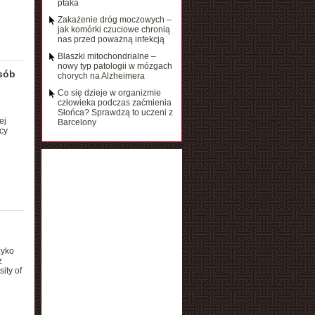
ptaka
Zakażenie dróg moczowych –
jak komórki czuciowe chronią
nas przed poważną infekcją
Blaszki mitochondrialne –
nowy typ patologii w mózgach
osób
chorych na Alzheimera
Co się dzieje w organizmie
człowieka podczas zaćmienia
Słońca? Sprawdzą to uczeni z
ej
Barcelony
cy
zyko
z
ity of