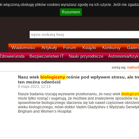
ki włączoną obsługę plików cookies wyrażasz zgodę na ich użycie. Jeśli nie zgadz
Rozumiem
Wiadomości
Artykuły
Forum
Książki
Konkursy
Galeri
Zdrowie/uroda
Bezpieczeństwo IT
Nauki przyrodnicze
Astronomia/fizyk
sortuj wg:
trafnoś
Nasz wiek
biologiczny
rośnie pod wpływem stresu, ale t
ten można odwrócić
8 maja 2023, 12:13
Nasze badania rzucają wyzwanie przekonaniu, że nasz wiek
biologiczn
może tylko rosnąć i sugerują, że możliwe jest znalezienie sposobów na
spowolnienie biologicznego starzenia się lub nawet częściowe obniżen
wieku biologicznego, mówi doktor Vadim Gladyshev z Wydziału Genetyk
Brigham and Women’s Hospital.