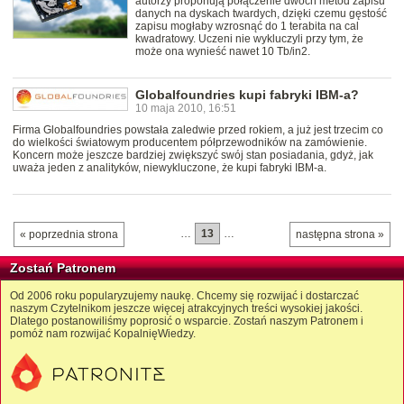
autorzy proponują połączenie dwóch metod zapisu
danych na dyskach twardych, dzięki czemu gęstość
zapisu mogłaby wzrosnąć do 1 terabita na cal
kwadratowy. Uczeni nie wykluczyli przy tym, że
może ona wynieść nawet 10 Tb/in2.
Globalfoundries kupi fabryki IBM-a?
10 maja 2010, 16:51
Firma Globalfoundries powstała zaledwie przed rokiem, a już jest trzecim co
do wielkości światowym producentem półprzewodników na zamówienie.
Koncern może jeszcze bardziej zwiększyć swój stan posiadania, gdyż, jak
uważa jeden z analityków, niewykluczone, że kupi fabryki IBM-a.
…
13
…
« poprzednia strona
następna strona »
Zostań Patronem
Od 2006 roku popularyzujemy naukę. Chcemy się rozwijać i dostarczać
naszym Czytelnikom jeszcze więcej atrakcyjnych treści wysokiej jakości.
Dlatego postanowiliśmy poprosić o wsparcie. Zostań naszym Patronem i
pomóż nam rozwijać KopalnięWiedzy.