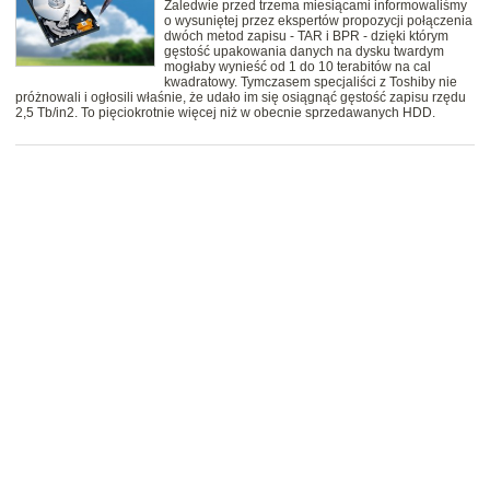
Zaledwie przed trzema miesiącami informowaliśmy
o wysuniętej przez ekspertów propozycji połączenia
dwóch metod zapisu - TAR i BPR - dzięki którym
gęstość upakowania danych na dysku twardym
mogłaby wynieść od 1 do 10 terabitów na cal
kwadratowy. Tymczasem specjaliści z Toshiby nie
próżnowali i ogłosili właśnie, że udało im się osiągnąć gęstość zapisu rzędu
2,5 Tb/in2. To pięciokrotnie więcej niż w obecnie sprzedawanych HDD.