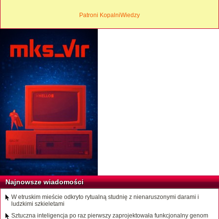
Patroni KopalniWiedzy
Najnowsze wiadomości
W etruskim mieście odkryto rytualną studnię z nienaruszonymi darami i
ludzkimi szkieletami
Sztuczna inteligencja po raz pierwszy zaprojektowała funkcjonalny genom