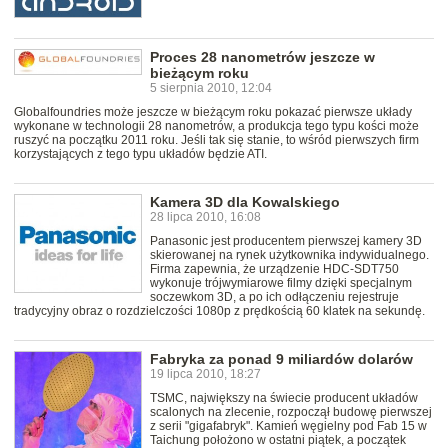
Proces 28 nanometrów jeszcze w
bieżącym roku
5 sierpnia 2010, 12:04
Globalfoundries może jeszcze w bieżącym roku pokazać pierwsze układy
wykonane w technologii 28 nanometrów, a produkcja tego typu kości może
ruszyć na początku 2011 roku. Jeśli tak się stanie, to wśród pierwszych firm
korzystających z tego typu układów będzie ATI.
Kamera 3D dla Kowalskiego
28 lipca 2010, 16:08
Panasonic jest producentem pierwszej kamery 3D
skierowanej na rynek użytkownika indywidualnego.
Firma zapewnia, że urządzenie HDC-SDT750
wykonuje trójwymiarowe filmy dzięki specjalnym
soczewkom 3D, a po ich odłączeniu rejestruje
tradycyjny obraz o rozdzielczości 1080p z prędkością 60 klatek na sekundę.
Fabryka za ponad 9 miliardów dolarów
19 lipca 2010, 18:27
TSMC, największy na świecie producent układów
scalonych na zlecenie, rozpoczął budowę pierwszej
z serii "gigafabryk". Kamień węgielny pod Fab 15 w
Taichung położono w ostatni piątek, a początek