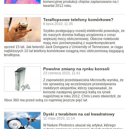
komercyjnej produkcji chipów zaplanowano na I
kwartał 2012 roku.
Teraflopsowe telefony komórkowe?
8 lipca 2010, 11:35
Szybko postępujący rozwój elektroniki powoduje, że
do naszych domów trafiają urządzenia o coraz
większej mocy obliczeniowej. Obecne notebooki
mają moc porównywalną z superkomputerami
sprzed 15 lat. Jak twierdzi Jack Dongarra z University of Tennessee, w ciągu
najbliższych 10 lat telefony komórkowe osiągną moc obliczeniową sięgającą
teraflopsa.
Powolne zmiany na rynku konsoli
23 czerwca 2010, 11:41
Z zapowiedzi przedstawiciela Microsoftu wynika, że
nie sprawdzą się wcześniejsze przewidywania
niektórych ekspertów, którzy zapowiadali, że
konsole następnej generacji trafią na rynek
najpóźniej w roku 2012. Chris Lewis stwierdził, że
Xbox 360 ma przed sobą co najmniej jeszcze pięć lat.
Dyski z terabitem na cal kwadratowy
11 maja 2010, 11:14
W Nature Photonics ukazał się artykuł, którego