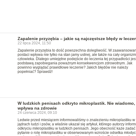
Zapalenie przyzębia – jakie są najczęstsze błędy w lecze
22 lipca 2024, 11:50
Zapalenie przyzębia to dość powszechna dolegliwość. W zaawansowan
postaci wpływa nie tylko na stan jamy ustnej, ale także na cały organizm
człowieka. Dlatego umiejętne podejście do leczenia tej przypadłości jes
podstawą zapobiegania poważnym konsekwencjom zdrowotnym. Jak
powinno wyglądać prawidłowe leczenie? Jakich błędów nie należy
popełniać? Sprawdź!
W ludzkich penisach odkryto mikroplastik. Nie wiadomo, 
wpływa na zdrowie
24 czerwca 2024, 09:10
Ledwie przed miesiącem informowaliśmy o znalezieniu mikroplastiku w
jądrach ludzi i psów, a właśnie ukazał się artykuł, którego autorzy inform
odkryciu mikroplastiku w ludzkich penisach. Jego obecność każe zadać
pytanie o rolę mikroplastiku w obserwowanym wzroście odsetka młodyc