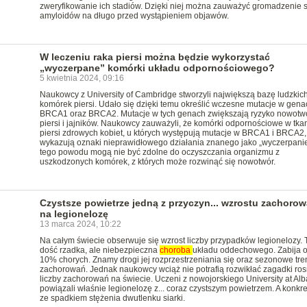
zweryfikowanie ich stadiów. Dzięki niej można zauważyć gromadzenie s
amyloidów na długo przed wystąpieniem objawów.
W leczeniu raka piersi można będzie wykorzystać
„wyczerpane” komórki układu odpornościowego?
5 kwietnia 2024, 09:16
Naukowcy z University of Cambridge stworzyli największą bazę ludzkic
komórek piersi. Udało się dzięki temu określić wczesne mutacje w gena
BRCA1 oraz BRCA2. Mutacje w tych genach zwiększają ryzyko nowot
piersi i jajników. Naukowcy zauważyli, że komórki odpornościowe w tk
piersi zdrowych kobiet, u których występują mutacje w BRCA1 i BRCA2,
wykazują oznaki nieprawidłowego działania znanego jako „wyczerpanie
tego powodu mogą nie być zdolne do oczyszczania organizmu z
uszkodzonych komórek, z których może rozwinąć się nowotwór.
Czystsze powietrze jedną z przyczyn... wzrostu zachoro
na legionelozę
13 marca 2024, 10:22
Na całym świecie obserwuje się wzrost liczby przypadków legionelozy. 
dość rzadka, ale niebezpieczna
choroba
układu oddechowego. Zabija o
10% chorych. Znamy drogi jej rozprzestrzeniania się oraz sezonowe tre
zachorowań. Jednak naukowcy wciąż nie potrafią rozwikłać zagadki ros
liczby zachorowań na świecie. Uczeni z nowojorskiego University at Al
powiązali właśnie legionelozę z... coraz czystszym powietrzem. A konkre
ze spadkiem stężenia dwutlenku siarki.