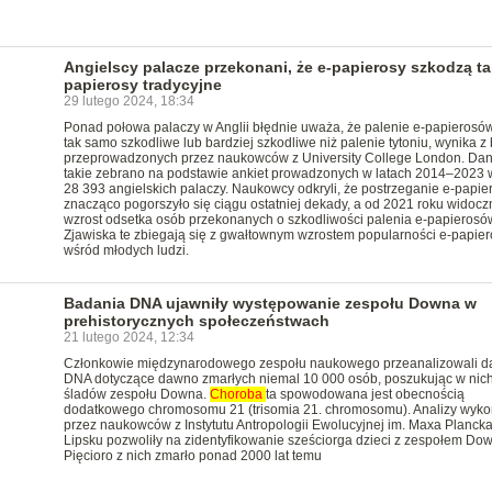
Angielscy palacze przekonani, że e-papierosy szkodzą tak
papierosy tradycyjne
29 lutego 2024, 18:34
Ponad połowa palaczy w Anglii błędnie uważa, że palenie e-papierosów
tak samo szkodliwe lub bardziej szkodliwe niż palenie tytoniu, wynika z
przeprowadzonych przez naukowców z University College London. Da
takie zebrano na podstawie ankiet prowadzonych w latach 2014–2023 
28 393 angielskich palaczy. Naukowcy odkryli, że postrzeganie e-papi
znacząco pogorszyło się ciągu ostatniej dekady, a od 2021 roku widoczn
wzrost odsetka osób przekonanych o szkodliwości palenia e-papierosó
Zjawiska te zbiegają się z gwałtownym wzrostem popularności e-papie
wśród młodych ludzi.
Badania DNA ujawniły występowanie zespołu Downa w
prehistorycznych społeczeństwach
21 lutego 2024, 12:34
Członkowie międzynarodowego zespołu naukowego przeanalizowali d
DNA dotyczące dawno zmarłych niemal 10 000 osób, poszukując w nic
śladów zespołu Downa.
Choroba
ta spowodowana jest obecnością
dodatkowego chromosomu 21 (trisomia 21. chromosomu). Analizy wyk
przez naukowców z Instytutu Antropologii Ewolucyjnej im. Maxa Planck
Lipsku pozwoliły na zidentyfikowanie sześciorga dzieci z zespołem Do
Pięcioro z nich zmarło ponad 2000 lat temu