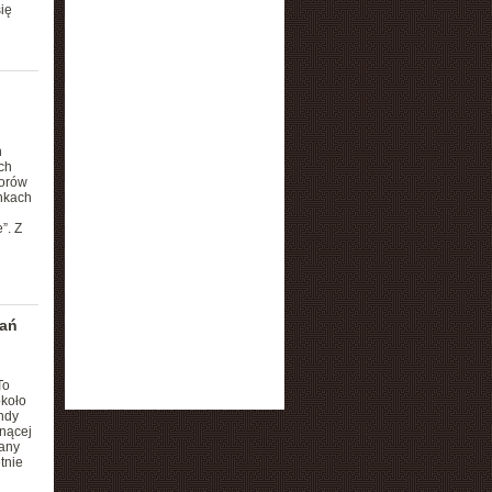
ię
h
ch
worów
ankach
”. Z
wań
To
koło
ndy
nącej
bany
tnie