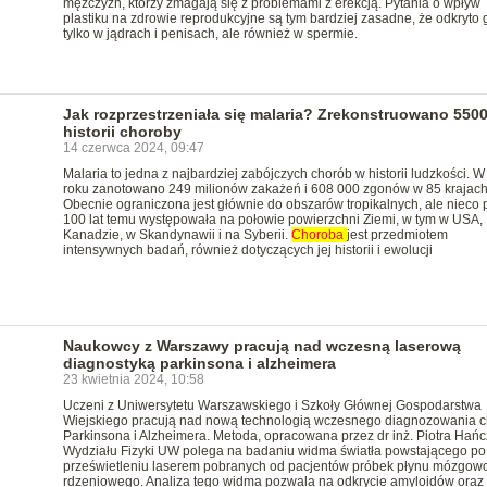
mężczyzn, którzy zmagają się z problemami z erekcją. Pytania o wpływ
plastiku na zdrowie reprodukcyjne są tym bardziej zasadne, że odkryto 
tylko w jądrach i penisach, ale również w spermie.
Jak rozprzestrzeniała się malaria? Zrekonstruowano 5500
historii choroby
14 czerwca 2024, 09:47
Malaria to jedna z najbardziej zabójczych chorób w historii ludzkości. 
roku zanotowano 249 milionów zakażeń i 608 000 zgonów w 85 krajach
Obecnie ograniczona jest głównie do obszarów tropikalnych, ale nieco
100 lat temu występowała na połowie powierzchni Ziemi, w tym w USA,
Kanadzie, w Skandynawii i na Syberii.
Choroba
jest przedmiotem
intensywnych badań, również dotyczących jej historii i ewolucji
Naukowcy z Warszawy pracują nad wczesną laserową
diagnostyką parkinsona i alzheimera
23 kwietnia 2024, 10:58
Uczeni z Uniwersytetu Warszawskiego i Szkoły Głównej Gospodarstwa
Wiejskiego pracują nad nową technologią wczesnego diagnozowania 
Parkinsona i Alzheimera. Metoda, opracowana przez dr inż. Piotra Hańc
Wydziału Fizyki UW polega na badaniu widma światła powstającego po
prześwietleniu laserem pobranych od pacjentów próbek płynu mózgow
rdzeniowego. Analiza tego widma pozwala na odkrycie amyloidów oraz