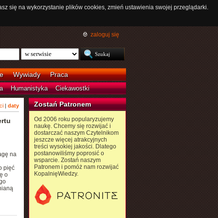
asz się na wykorzystanie plików cookies, zmień ustawienia swojej przeglądarki.
zaloguj się
e
Wywiady
Praca
a
Humanistyka
Ciekawostki
Zostań Patronem
ci
|
daty
Od 2006 roku popularyzujemy
ertu
naukę. Chcemy się rozwijać i
dostarczać naszym Czytelnikom
jeszcze więcej atrakcyjnych
treści wysokiej jakości. Dlatego
postanowiliśmy poprosić o
agę na
wsparcie. Zostań naszym
Patronem i pomóż nam rozwijać
 pięć
KopalnięWiedzy.
ę o
ego
nianą