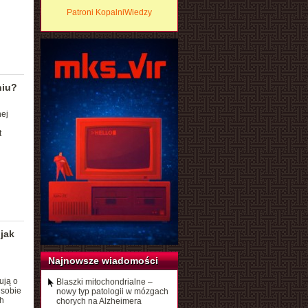
Patroni KopalniWiedzy
niu?
ej
t
jak
Najnowsze wiadomości
ują o
Blaszki mitochondrialne –
 sobie
nowy typ patologii w mózgach
h
chorych na Alzheimera