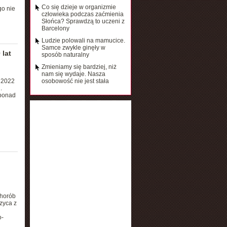
Co się dzieje w organizmie
go nie
człowieka podczas zaćmienia
Słońca? Sprawdzą to uczeni z
Barcelony
Ludzie polowali na mamucice.
Samce zwykle ginęły w
 lat
sposób naturalny
Zmieniamy się bardziej, niż
nam się wydaje. Nasza
W 2022
osobowość nie jest stała
.
 ponad
chorób
zyca z
o-