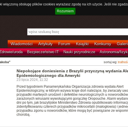
ki włączoną obsługę plików cookies wyrażasz zgodę na ich użycie. Jeśli nie zgadz
Rozumiem
Wiadomości
Artykuły
Forum
Książki
Konkursy
Galeri
Zdrowie/uroda
Bezpieczeństwo IT
Nauki przyrodnicze
Astronomia/fizyk
Jakoba"
sortuj wg:
trafnoś
Niepokojące doniesienia z Brazylii przyczyną wydania Al
Epidemiologicznego dla Ameryki
23 lipca 2024, 11:32
Przed tygodniem Panamerykańska Organizacja zdrowia wydała Alert
Epidemiologiczny, w którym wzywa kraje doń należące, by zwracały uw
przypadki martwych urodzeń i defektów neurologicznych u noworodków
zarażonych wirusami wywołującymi gorączkę Oropouche. Alarm wydano
dni po tym, jak brazylijskie Ministerstwo Zdrowia opublikowało informacj
zidentyfikowaniu czterech przypadków mikrocefalii (małogłowia) i jedn
przypadku zgonu u noworodków, które mogą być powiązane ze wspom
chorobą.