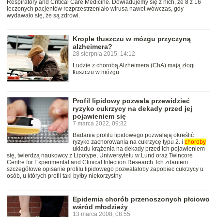
Respiratory and Critical Care Medicine. Dowiadujemy się z nich, że 8 z 16
leczonych pacjentów rozprzestrzeniało wirusa nawet wówczas, gdy
wydawało się, że są zdrowi.
Krople tłuszczu w mózgu przyczyną
alzheimera?
28 sierpnia 2015, 14:12
Ludzie z chorobą Alzheimera (ChA) mają złogi
tłuszczu w mózgu.
Profil lipidowy pozwala przewidzieć
ryzyko cukrzycy na dekady przed jej
pojawieniem się
7 marca 2022, 09:32
Badania profilu lipidowego pozwalają określić
ryzyko zachorowania na cukrzycę typu 2. i
choroby
układu krążenia na dekady przed ich pojawieniem
się, twierdzą naukowcy z Lipotype, Uniwersytetu w Lund oraz Twincore
Centre for Experimental and Clinical Infection Research. Ich zdaniem
szczegółowe opisanie profilu lipidowego pozwalałoby zapobiec cukrzycy u
osób, u których profil taki byłby niekorzystny
Epidemia chorób przenoszonych płciowo
wśród młodzieży
13 marca 2008, 08:55