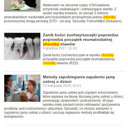
Wykonane na zlecenie rządu USA badania
przyniosły zaskakujące i zatrważające wyniki. Z
analiz wynika bowiem, że ponad 3 miliony
amerykańskich nastolatek jest nosicielkami przynajmniej jednej
choroby
przenoszonej drogą płciową (STD - od ang. Sexually Transmitted Diseases).
Zanik kości żuchwy/szczęki poprzedza
poprzedza początek reumatoidalnej
choroby
stawów
4 grudnia 2017, 11:43
Zanik kości żuchwy/szczęki w wyniku
choroby
przyzębia poprzedza początek reumatoidalnej
choroby
stawów (RZS).
Metody zapobiegania zapaleniu jamy
ustnej u dzieci
13 listopada 2024, 20:01
Zapalenie jamy ustnej jest częstym schorzeniem,
które wpływa na błonę śluzową jamy ustnej u dzieci,
powodując dyskomfort i podrażnienie. W jego
wyniku mały pacjent może odmawiać spożywania
posiłków, jest rozdrażniony i płaczliwy. Sprawdź, co musisz wiedzieć o
zapaleniu jamy ustnej u dzieci i poznaj najlepsze metody profilaktyki tej
dolegliwości.