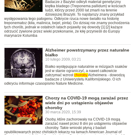
Badacze z Bazylei odkryli materiał genetyczny
krętka bladego (Treponema pallidum) w kościach
ludzi, którzy przed 2000 lat zmarli na terenie
dzisiejszej Brazylii. To najstarszy znany przykład
występowania tego patogenu. Odkrycie rzuca nowe światło na historię
treponematoz (kiła, malinica, bejel, pinta). Do dzisiaj nie znamy pochodzenia
tych chorób, jednak w ostatnich latach pojawiły się dowody [1] [2] każące
odrzucić żywione przez wieki przekonanie, że kiłę przynieśli do Europy
marynarze Kolumba
Alzheimer powstrzymany przez naturalne
białko
10 lutego 2009, 03:21
Białko występujące naturalnie w mózgach ssaków
jest w stanie ograniczyć, a nawet całkowicie
zatrzymać wzrost
choroby
Alzheimera - dowodzą
badacze z Uniwerystetu Kalifornijskiego. O ich
odkryciu informuje czasopismo Nature Medicine.
Chorzy na COVID-19 mogą zarażać przez
wiele dni po ustąpieniu objawów
choroby
30 marca 2020, 15:39
Osoby, które zachorowały na COVID-19 mogą
zarażać nawet przez 8 dni po ustąpieniu objawów
choroby. Takie wnioski płyną z badań
opublikowanych przez chińskich lekarzy na łamach American Journal of