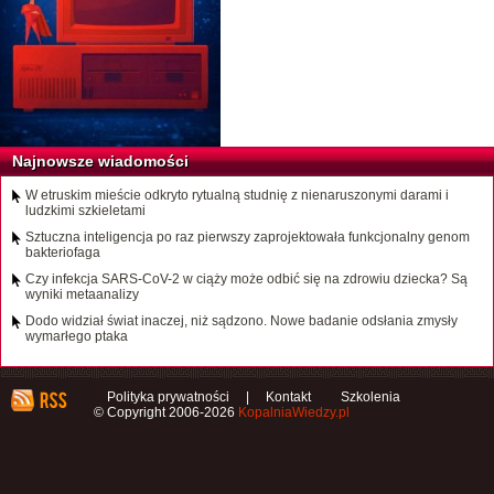
Najnowsze wiadomości
W etruskim mieście odkryto rytualną studnię z nienaruszonymi darami i
ludzkimi szkieletami
Sztuczna inteligencja po raz pierwszy zaprojektowała funkcjonalny genom
bakteriofaga
Czy infekcja SARS-CoV-2 w ciąży może odbić się na zdrowiu dziecka? Są
wyniki metaanalizy
Dodo widział świat inaczej, niż sądzono. Nowe badanie odsłania zmysły
wymarłego ptaka
Polityka prywatności
|
Kontakt
Szkolenia
© Copyright 2006-2026
KopalniaWiedzy.pl