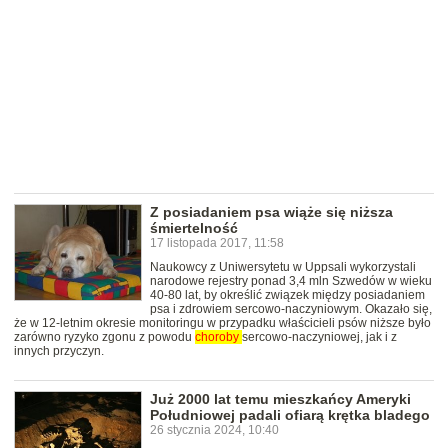
Z posiadaniem psa wiąże się niższa
śmiertelność
17 listopada 2017, 11:58
Naukowcy z Uniwersytetu w Uppsali wykorzystali
narodowe rejestry ponad 3,4 mln Szwedów w wieku
40-80 lat, by określić związek między posiadaniem
psa i zdrowiem sercowo-naczyniowym. Okazało się,
że w 12-letnim okresie monitoringu w przypadku właścicieli psów niższe było
zarówno ryzyko zgonu z powodu
choroby
sercowo-naczyniowej, jak i z
innych przyczyn.
Już 2000 lat temu mieszkańcy Ameryki
Południowej padali ofiarą krętka bladego
26 stycznia 2024, 10:40