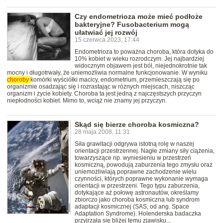
Czy endometrioza może mieć podłoże
bakteryjne? Fusobacterium mogą
ułatwiać jej rozwój
15 czerwca 2023, 17:44
Endometrioza to poważna choroba, która dotyka do
10% kobiet w wieku rozrodczym. Jej najbardziej
widocznym objawem jest ból, niejednokrotnie tak
mocny i długotrwały, że uniemożliwia normalne funkcjonowanie. W wyniku
choroby
komórki wyściółki macicy, endometrium, przemieszczają się po
organizmie osadzając się i rozrastając w różnych miejscach, niszcząc
organizm i życie kobiety. Choroba ta jest jedną z najczęstszych przyczyn
niepłodności kobiet. Mimo to, wciąż nie znamy jej przyczyn.
Skąd się bierze choroba kosmiczna?
28 maja 2008, 11:31
Siła grawitacji odgrywa istotną rolę w naszej
orientacji przestrzennej. Nagłe zmiany siły ciążenia,
towarzyszące np. wyniesieniu w przestrzeń
kosmiczną, powodują zaburzenia tego zmysłu oraz
uniemożliwiają poprawne zachodzenie wielu
czynności, których poprawne wykonanie wymaga
orientacji w przestrzeni. Tego typu zaburzenia,
dotykające aż połowę astronautów, określamy
zbiorczo jako choroba kosmiczna lub syndrom
adaptacji kosmicznej (SAS, od ang. Space
Adaptation Syndrome). Holenderska badaczka
przyjrzała się bliżej temu zjawisku...