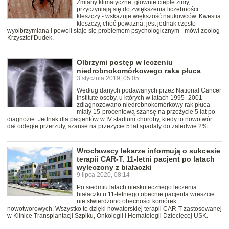
Zmiany klimatyczne, głównie ciepłe zimy,
przyczyniają się do zwiększenia liczebności
kleszczy - wskazuje większość naukowców. Kwestia
kleszczy, choć poważna, jest jednak często
wyolbrzymiana i powoli staje się problemem psychologicznym - mówi zoolog
Krzysztof Dudek.
Olbrzymi postęp w leczeniu
niedrobnokomórkowego raka płuca
3 stycznia 2019, 05:05
Według danych podawanych przez National Cancer
Institute osoby, u których w latach 1995–2001
zdiagnozowano niedrobnokomórkowy rak płuca
miały 15-procentową szansę na przeżycie 5 lat po
diagnozie. Jednak dla pacjentów w IV stadium choroby, kiedy to nowotwór
dał odległe przerzuty, szanse na przeżycie 5 lat spadały do zaledwie 2%.
Wrocławscy lekarze informują o sukcesie
terapii CAR-T. 11-letni pacjent po latach
wyleczony z białaczki
9 lipca 2020, 08:14
Po siedmiu latach nieskutecznego leczenia
białaczki u 11-letniego obecnie pacjenta wreszcie
nie stwierdzono obecności komórek
nowotworowych. Wszystko to dzięki nowatorskiej terapii CAR-T zastosowanej
w Klinice Transplantacji Szpiku, Onkologii i Hematologii Dziecięcej USK.