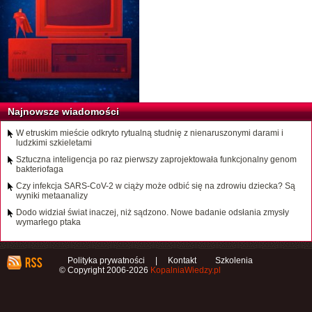
Najnowsze wiadomości
W etruskim mieście odkryto rytualną studnię z nienaruszonymi darami i
ludzkimi szkieletami
Sztuczna inteligencja po raz pierwszy zaprojektowała funkcjonalny genom
bakteriofaga
Czy infekcja SARS-CoV-2 w ciąży może odbić się na zdrowiu dziecka? Są
wyniki metaanalizy
Dodo widział świat inaczej, niż sądzono. Nowe badanie odsłania zmysły
wymarłego ptaka
Polityka prywatności
|
Kontakt
Szkolenia
© Copyright 2006-2026
KopalniaWiedzy.pl