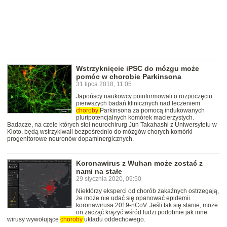
Wstrzyknięcie iPSC do mózgu może
pomóc w chorobie Parkinsona
31 lipca 2018, 11:05
Japońscy naukowcy poinformowali o rozpoczęciu
pierwszych badań klinicznych nad leczeniem
choroby
Parkinsona za pomocą indukowanych
pluripotencjalnych komórek macierzystych.
Badacze, na czele których stoi neurochirurg Jun Takahashi z Uniwersytetu w
Kioto, będą wstrzykiwali bezpośrednio do mózgów chorych komórki
progenitorowe neuronów dopaminergicznych.
Koronawirus z Wuhan może zostać z
nami na stałe
29 stycznia 2020, 09:50
Niektórzy eksperci od chorób zakaźnych ostrzegają,
że może nie udać się opanować epidemii
koronawirusa 2019-nCoV. Jeśli tak się stanie, może
on zacząć krążyć wśród ludzi podobnie jak inne
wirusy wywołujące
choroby
układu oddechowego.