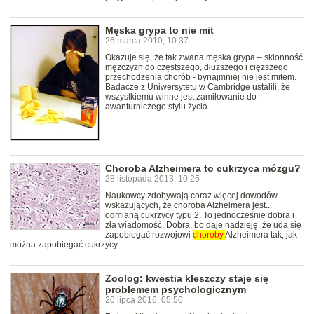
Męska grypa to nie mit
26 marca 2010, 10:37
Okazuje się, że tak zwana męska grypa – skłonność
mężczyzn do częstszego, dłuższego i cięższego
przechodzenia chorób - bynajmniej nie jest mitem.
Badacze z Uniwersytetu w Cambridge ustalili, że
wszystkiemu winne jest zamiłowanie do
awanturniczego stylu życia.
Choroba Alzheimera to cukrzyca mózgu?
28 listopada 2013, 10:25
Naukowcy zdobywają coraz więcej dowodów
wskazujących, że choroba Alzheimera jest...
odmianą cukrzycy typu 2. To jednocześnie dobra i
zła wiadomość. Dobra, bo daje nadzieję, że uda się
zapobiegać rozwojowi
choroby
Alzheimera tak, jak
można zapobiegać cukrzycy
Zoolog: kwestia kleszczy staje się
problemem psychologicznym
20 lipca 2016, 05:50