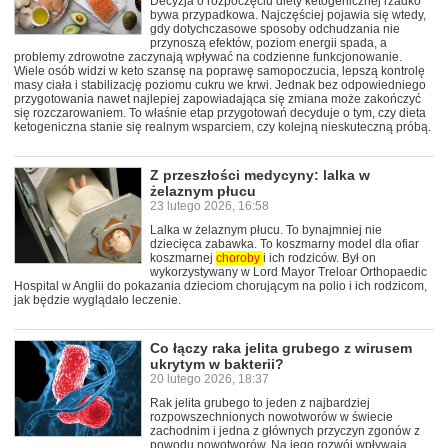
Decyzja o rozpoczęciu diety ketogenicznej rzadko
bywa przypadkowa. Najczęściej pojawia się wtedy,
gdy dotychczasowe sposoby odchudzania nie
przynoszą efektów, poziom energii spada, a
problemy zdrowotne zaczynają wpływać na codzienne funkcjonowanie.
Wiele osób widzi w keto szansę na poprawę samopoczucia, lepszą kontrolę
masy ciała i stabilizację poziomu cukru we krwi. Jednak bez odpowiedniego
przygotowania nawet najlepiej zapowiadająca się zmiana może zakończyć
się rozczarowaniem. To właśnie etap przygotowań decyduje o tym, czy dieta
ketogeniczna stanie się realnym wsparciem, czy kolejną nieskuteczną próbą.
Z przeszłości medycyny: lalka w
żelaznym płucu
23 lutego 2026, 16:58
Lalka w żelaznym płucu. To bynajmniej nie
dziecięca zabawka. To koszmarny model dla ofiar
koszmarnej
choroby
i ich rodziców. Był on
wykorzystywany w Lord Mayor Treloar Orthopaedic
Hospital w Anglii do pokazania dzieciom chorującym na polio i ich rodzicom,
jak będzie wyglądało leczenie.
Co łączy raka jelita grubego z wirusem
ukrytym w bakterii?
20 lutego 2026, 18:37
Rak jelita grubego to jeden z najbardziej
rozpowszechnionych nowotworów w świecie
zachodnim i jedna z głównych przyczyn zgonów z
powodu nowotworów. Na jego rozwój wpływają