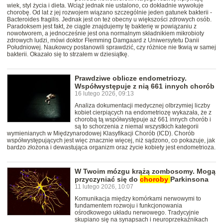
wiek, styl życia i dieta. Wciąż jednak nie ustalono, co dokładnie wywołuje
chorobę. Od lat z jej rozwojem wiązano szczególnie jeden gatunek bakterii -
Bacteroides fragilis. Jednak jest on też obecny u większości zdrowych osób.
Paradoksem jest fakt, że ciągle znajdujemy tę bakterię w powiązaniu z
nowotworem, a jednocześnie jest ona normalnym składnikiem mikrobioty
zdrowych ludzi, mówi doktor Flemming Damgaard z Uniwersytetu Danii
Południowej. Naukowcy postanowili sprawdzić, czy różnice nie tkwią w samej
bakterii. Okazało się to strzałem w dziesiątkę.
Prawdziwe oblicze endometriozy.
Współwystępuje z nią 661 innych chorób
16 lutego 2026, 09:13
Analiza dokumentacji medycznej olbrzymiej liczby
kobiet cierpiących na endometriozę wykazała, że z
chorobą tą współwystępuje aż 661 innych chorób i
są to schorzenia z niemal wszystkich kategorii
wymienianych w Międzynarodowej Klasyfikacji Chorób (ICD). Chorób
współwystępujących jest więc znacznie więcej, niż sądzono, co pokazuje, jak
bardzo złożona i dewastująca organizm oraz życie kobiety jest endometrioza.
W Twoim mózgu krążą zombosomy. Mogą
przyczyniać się do
choroby
Parkinsona
11 lutego 2026, 10:07
Komunikacja między komórkami nerwowymi to
fundamentem rozwoju i funkcjonowania
ośrodkowego układu nerwowego. Tradycyjnie
skupiano się na synapsach i neuroprzekaźnikach