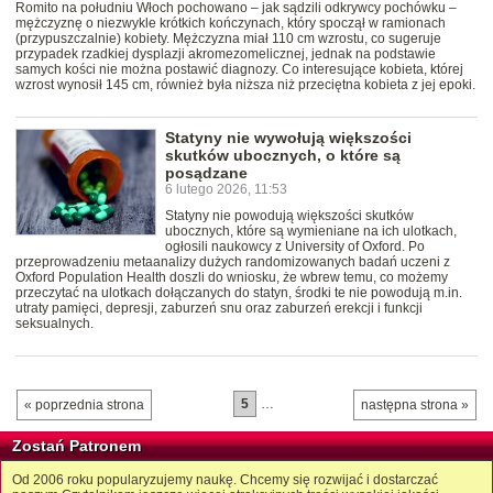
Romito na południu Włoch pochowano – jak sądzili odkrywcy pochówku –
mężczyznę o niezwykle krótkich kończynach, który spoczął w ramionach
(przypuszczalnie) kobiety. Mężczyzna miał 110 cm wzrostu, co sugeruje
przypadek rzadkiej dysplazji akromezomelicznej, jednak na podstawie
samych kości nie można postawić diagnozy. Co interesujące kobieta, której
wzrost wynosił 145 cm, również była niższa niż przeciętna kobieta z jej epoki.
Statyny nie wywołują większości
skutków ubocznych, o które są
posądzane
6 lutego 2026, 11:53
Statyny nie powodują większości skutków
ubocznych, które są wymieniane na ich ulotkach,
ogłosili naukowcy z University of Oxford. Po
przeprowadzeniu metaanalizy dużych randomizowanych badań uczeni z
Oxford Population Health doszli do wniosku, że wbrew temu, co możemy
przeczytać na ulotkach dołączanych do statyn, środki te nie powodują m.in.
utraty pamięci, depresji, zaburzeń snu oraz zaburzeń erekcji i funkcji
seksualnych.
5
…
« poprzednia strona
następna strona »
Zostań Patronem
Od 2006 roku popularyzujemy naukę. Chcemy się rozwijać i dostarczać