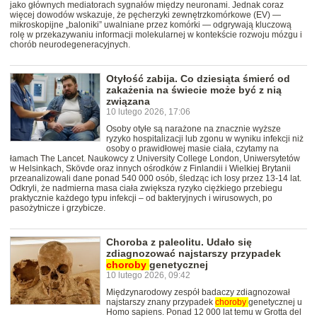
jako głównych mediatorach sygnałów między neuronami. Jednak coraz
więcej dowodów wskazuje, że pęcherzyki zewnętrzkomórkowe (EV) —
mikroskopijne „baloniki” uwalniane przez komórki — odgrywają kluczową
rolę w przekazywaniu informacji molekularnej w kontekście rozwoju mózgu i
chorób neurodegeneracyjnych.
Otyłość zabija. Co dziesiąta śmierć od
zakażenia na świecie może być z nią
związana
10 lutego 2026, 17:06
Osoby otyłe są narażone na znacznie wyższe
ryzyko hospitalizacji lub zgonu w wyniku infekcji niż
osoby o prawidłowej masie ciała, czytamy na
łamach The Lancet. Naukowcy z University College London, Uniwersytetów
w Helsinkach, Skövde oraz innych ośrodków z Finlandii i Wielkiej Brytanii
przeanalizowali dane ponad 540 000 osób, śledząc ich losy przez 13-14 lat.
Odkryli, że nadmierna masa ciała zwiększa ryzyko ciężkiego przebiegu
praktycznie każdego typu infekcji – od bakteryjnych i wirusowych, po
pasożytnicze i grzybicze.
Choroba z paleolitu. Udało się
zdiagnozować najstarszy przypadek
choroby
genetycznej
10 lutego 2026, 09:42
Międzynarodowy zespół badaczy zdiagnozował
najstarszy znany przypadek
choroby
genetycznej u
Homo sapiens. Ponad 12 000 lat temu w Grotta del