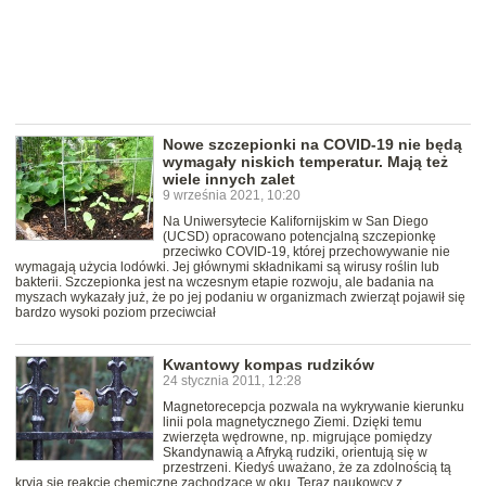
Nowe szczepionki na COVID-19 nie będą
wymagały niskich temperatur. Mają też
wiele innych zalet
9 września 2021, 10:20
Na Uniwersytecie Kalifornijskim w San Diego
(UCSD) opracowano potencjalną szczepionkę
przeciwko COVID-19, której przechowywanie nie
wymagają użycia lodówki. Jej głównymi składnikami są wirusy roślin lub
bakterii. Szczepionka jest na wczesnym etapie rozwoju, ale badania na
myszach wykazały już, że po jej podaniu w organizmach zwierząt pojawił się
bardzo wysoki poziom przeciwciał
Kwantowy kompas rudzików
24 stycznia 2011, 12:28
Magnetorecepcja pozwala na wykrywanie kierunku
linii pola magnetycznego Ziemi. Dzięki temu
zwierzęta wędrowne, np. migrujące pomiędzy
Skandynawią a Afryką rudziki, orientują się w
przestrzeni. Kiedyś uważano, że za zdolnością tą
kryją się reakcje chemiczne zachodzące w oku. Teraz naukowcy z