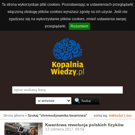
Ta strona wykorzystuje pliki cookies. Pozostawiając w ustawieniach przeglądarki
włączoną obsługę plików cookies wyrażasz zgodę na ich użycie. Jeśli nie
zgadzasz się na wykorzystanie plików cookies, zmień ustawienia swojej
przeglądarki.
Rozumiem
Strona główna
>
Szukaj "chromodynamika kwantowa"
sortuj wg:
trafności
|
daty
Kwantowa rewolucja polskich fizyków
12 czerwca 2017, 09:58