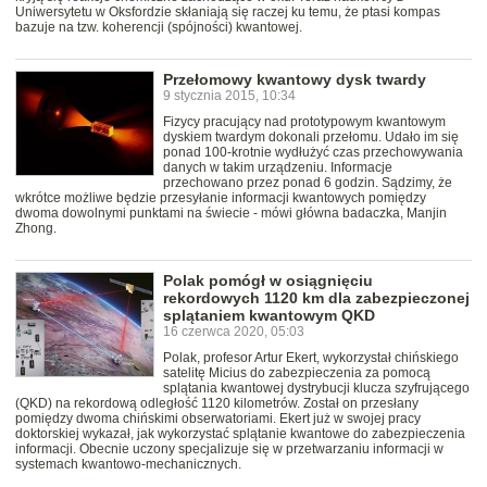
Uniwersytetu w Oksfordzie skłaniają się raczej ku temu, że ptasi kompas
bazuje na tzw. koherencji (spójności) kwantowej.
Przełomowy kwantowy dysk twardy
9 stycznia 2015, 10:34
Fizycy pracujący nad prototypowym kwantowym
dyskiem twardym dokonali przełomu. Udało im się
ponad 100-krotnie wydłużyć czas przechowywania
danych w takim urządzeniu. Informacje
przechowano przez ponad 6 godzin. Sądzimy, że
wkrótce możliwe będzie przesyłanie informacji kwantowych pomiędzy
dwoma dowolnymi punktami na świecie - mówi główna badaczka, Manjin
Zhong.
Polak pomógł w osiągnięciu
rekordowych 1120 km dla zabezpieczonej
splątaniem kwantowym QKD
16 czerwca 2020, 05:03
Polak, profesor Artur Ekert, wykorzystał chińskiego
satelitę Micius do zabezpieczenia za pomocą
splątania kwantowej dystrybucji klucza szyfrującego
(QKD) na rekordową odległość 1120 kilometrów. Został on przesłany
pomiędzy dwoma chińskimi obserwatoriami. Ekert już w swojej pracy
doktorskiej wykazał, jak wykorzystać splątanie kwantowe do zabezpieczenia
informacji. Obecnie uczony specjalizuje się w przetwarzaniu informacji w
systemach kwantowo-mechanicznych.