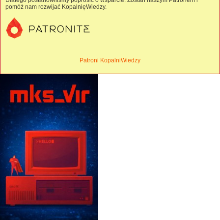
Dlatego postanowiliśmy poprosić o wsparcie. Zostań naszym Patronem i
pomóż nam rozwijać KopalnięWiedzy.
Patroni KopalniWiedzy