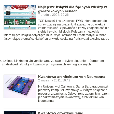
Najlepsze książki dla żądnych wiedzy w
gwiazdkowych cenach
7 grudnia 2024, 19:26
TOP Nowości książkowych PWN, które doskonale
sprawdzą się na prezent. Niezależnie od wieku i
zainteresowań, z pewnością każdy znajdzie coś dla
siebie i swoich bliskich. Polecamy niezwykle
interesujące książki dotyczące m.in. fizyki, astronomii i matematyki, a także
fascynujące biografie. Na końcu artykułu czeka na Państwa atrakcyjny rabat.
wedzkiego Linköping University, wraz ze swoim byłym studentem, Jorgenem
 znaleźli jednak lukę w kwantowych systemach kryptograficznych.
Kwantowa architektura von Neumanna
2 września 2011, 10:42
Na University of California, Santa Barbara, powstał
pierwszy komputer kwantowy, w którym połączono
procesor z pamięcią. Odtworzono zatem, tym razem
jednak w maszynie kwantowej, architekturę von
Neumanna
Kwantowy crowdsourcing