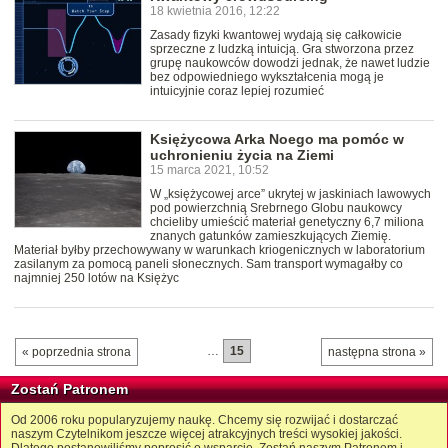
18 kwietnia 2016, 12:22
Zasady fizyki kwantowej wydają się całkowicie
sprzeczne z ludzką intuicją. Gra stworzona przez
grupę naukowców dowodzi jednak, że nawet ludzie
bez odpowiedniego wykształcenia mogą je
intuicyjnie coraz lepiej rozumieć
Księżycowa Arka Noego ma pomóc w
uchronieniu życia na Ziemi
15 marca 2021, 10:52
W „księżycowej arce” ukrytej w jaskiniach lawowych
pod powierzchnią Srebrnego Globu naukowcy
chcieliby umieścić materiał genetyczny 6,7 miliona
znanych gatunków zamieszkujących Ziemię.
Materiał byłby przechowywany w warunkach kriogenicznych w laboratorium
zasilanym za pomocą paneli słonecznych. Sam transport wymagałby co
najmniej 250 lotów na Księżyc
…
15
« poprzednia strona
następna strona »
Zostań Patronem
Od 2006 roku popularyzujemy naukę. Chcemy się rozwijać i dostarczać
naszym Czytelnikom jeszcze więcej atrakcyjnych treści wysokiej jakości.