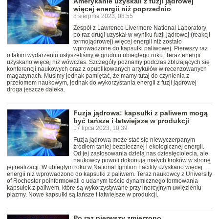
Amerykanie uzyskali z fuzji jądrowej
więcej energii niż poprzednio
8 sierpnia 2023, 08:55
Zespół z Lawrence Livermore National Laboratory
po raz drugi uzyskał w wyniku fuzji jądrowej (reakcji
termojądrowej) więcej energii niż zostało
wprowadzone do kapsułki paliwowej. Pierwszy raz
o takim wydarzeniu usłyszeliśmy w grudniu ubiegłego roku. Teraz energii
uzyskano więcej niż wówczas. Szczegóły poznamy podczas zbliżających się
konferencji naukowych oraz z opublikowanych artykułów w recenzowanych
magazynach. Musimy jednak pamiętać, że mamy tutaj do czynienia z
przełomem naukowym, jednak do wykorzystania energii z fuzji jądrowej
droga jeszcze daleka.
Fuzja jądrowa: kapsułki z paliwem mogą
być tańsze i łatwiejsze w produkcji
17 lipca 2023, 10:39
Fuzja jądrowa może stać się niewyczerpanym
źródłem taniej bezpiecznej i ekologicznej energii.
Od jej zastosowania dzielą nas dziesięciolecia, ale
naukowcy powoli dokonują małych kroków w stronę
jej realizacji. W ubiegłym roku w National Ignition Facility uzyskano więcej
energii niż wprowadzono do kapsułki z paliwem. Teraz naukowcy z University
of Rochester poinformowali o udanym teście dynamicznego formowania
kapsułek z paliwem, które są wykorzystywane przy inercyjnym uwięzieniu
plazmy. Nowe kapsułki są tańsze i łatwiejsze w produkcji.
Po raz pierwszy zmierzono