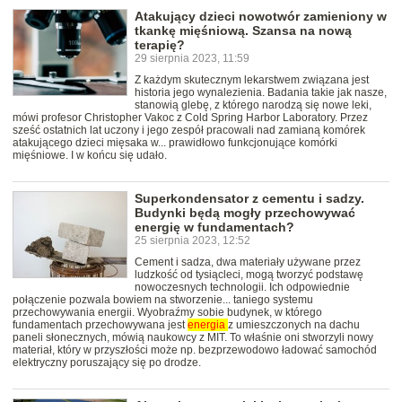
Atakujący dzieci nowotwór zamieniony w
tkankę mięśniową. Szansa na nową
terapię?
29 sierpnia 2023, 11:59
Z każdym skutecznym lekarstwem związana jest
historia jego wynalezienia. Badania takie jak nasze,
stanowią glebę, z którego narodzą się nowe leki,
mówi profesor Christopher Vakoc z Cold Spring Harbor Laboratory. Przez
sześć ostatnich lat uczony i jego zespół pracowali nad zamianą komórek
atakującego dzieci mięsaka w... prawidłowo funkcjonujące komórki
mięśniowe. I w końcu się udało.
Superkondensator z cementu i sadzy.
Budynki będą mogły przechowywać
energię w fundamentach?
25 sierpnia 2023, 12:52
Cement i sadza, dwa materiały używane przez
ludzkość od tysiącleci, mogą tworzyć podstawę
nowoczesnych technologii. Ich odpowiednie
połączenie pozwala bowiem na stworzenie... taniego systemu
przechowywania energii. Wyobraźmy sobie budynek, w którego
fundamentach przechowywana jest
energia
z umieszczonych na dachu
paneli słonecznych, mówią naukowcy z MIT. To właśnie oni stworzyli nowy
materiał, który w przyszłości może np. bezprzewodowo ładować samochód
elektryczny poruszający się po drodze.