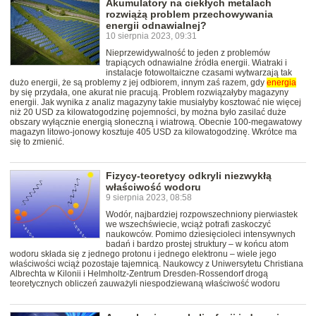
Akumulatory na ciekłych metalach
rozwiążą problem przechowywania
energii odnawialnej?
10 sierpnia 2023, 09:31
Nieprzewidywalność to jeden z problemów
trapiących odnawialne źródła energii. Wiatraki i
instalacje fotowoltaiczne czasami wytwarzają tak
dużo energii, że są problemy z jej odbiorem, innym zaś razem, gdy
energia
by się przydała, one akurat nie pracują. Problem rozwiązałyby magazyny
energii. Jak wynika z analiz magazyny takie musiałyby kosztować nie więcej
niż 20 USD za kilowatogodzinę pojemności, by można było zasilać duże
obszary wyłącznie energią słoneczną i wiatrową. Obecnie 100-megawatowy
magazyn litowo-jonowy kosztuje 405 USD za kilowatogodzinę. Wkrótce ma
się to zmienić.
Fizycy-teoretycy odkryli niezwykłą
właściwość wodoru
9 sierpnia 2023, 08:58
Wodór, najbardziej rozpowszechniony pierwiastek
we wszechświecie, wciąż potrafi zaskoczyć
naukowców. Pomimo dziesięcioleci intensywnych
badań i bardzo prostej struktury – w końcu atom
wodoru składa się z jednego protonu i jednego elektronu – wiele jego
właściwości wciąż pozostaje tajemnicą. Naukowcy z Uniwersytetu Christiana
Albrechta w Kilonii i Helmholtz-Zentrum Dresden-Rossendorf drogą
teoretycznych obliczeń zauważyli niespodziewaną właściwość wodoru