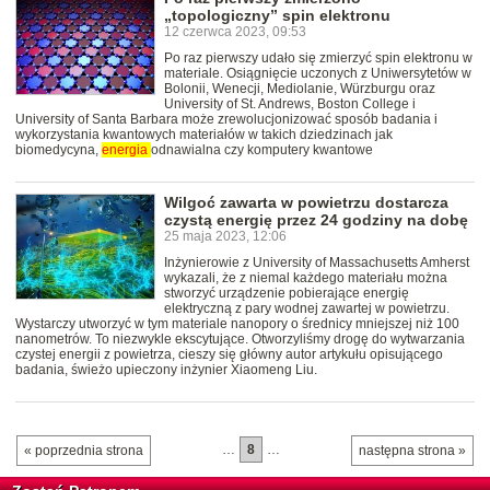
„topologiczny” spin elektronu
12 czerwca 2023, 09:53
Po raz pierwszy udało się zmierzyć spin elektronu w
materiale. Osiągnięcie uczonych z Uniwersytetów w
Bolonii, Wenecji, Mediolanie, Würzburgu oraz
University of St. Andrews, Boston College i
University of Santa Barbara może zrewolucjonizować sposób badania i
wykorzystania kwantowych materiałów w takich dziedzinach jak
biomedycyna,
energia
odnawialna czy komputery kwantowe
Wilgoć zawarta w powietrzu dostarcza
czystą energię przez 24 godziny na dobę
25 maja 2023, 12:06
Inżynierowie z University of Massachusetts Amherst
wykazali, że z niemal każdego materiału można
stworzyć urządzenie pobierające energię
elektryczną z pary wodnej zawartej w powietrzu.
Wystarczy utworzyć w tym materiale nanopory o średnicy mniejszej niż 100
nanometrów. To niezwykle ekscytujące. Otworzyliśmy drogę do wytwarzania
czystej energii z powietrza, cieszy się główny autor artykułu opisującego
badania, świeżo upieczony inżynier Xiaomeng Liu.
…
8
…
« poprzednia strona
następna strona »