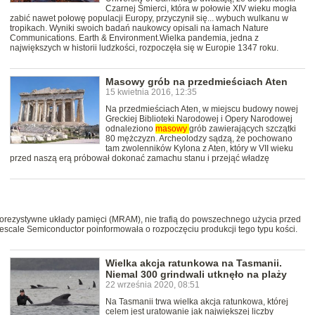
Czarnej Śmierci, która w połowie XIV wieku mogła
zabić nawet połowę populacji Europy, przyczynił się... wybuch wulkanu w
tropikach. Wyniki swoich badań naukowcy opisali na łamach Nature
Communications. Earth & Environment.Wielka pandemia, jedna z
największych w historii ludzkości, rozpoczęła się w Europie 1347 roku.
Masowy grób na przedmieściach Aten
15 kwietnia 2016, 12:35
Na przedmieściach Aten, w miejscu budowy nowej
Greckiej Biblioteki Narodowej i Opery Narodowej
odnaleziono
masowy
grób zawierających szczątki
80 mężczyzn. Archeolodzy sądzą, że pochowano
tam zwolenników Kylona z Aten, który w VII wieku
przed naszą erą próbował dokonać zamachu stanu i przejąć władzę
orezystywne układy pamięci (MRAM), nie trafią do powszechnego użycia przed
escale Semiconductor poinformowała o rozpoczęciu produkcji tego typu kości.
Wielka akcja ratunkowa na Tasmanii.
Niemal 300 grindwali utknęło na plaży
22 września 2020, 08:51
Na Tasmanii trwa wielka akcja ratunkowa, której
celem jest uratowanie jak największej liczby