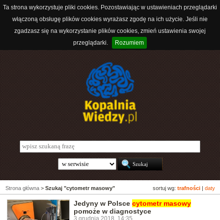
Ta strona wykorzystuje pliki cookies. Pozostawiając w ustawieniach przeglądarki
włączoną obsługę plików cookies wyrażasz zgodę na ich użycie. Jeśli nie
zgadzasz się na wykorzystanie plików cookies, zmień ustawienia swojej
przeglądarki.
Rozumiem
Strona główna
>
Szukaj "cytometr masowy"
sortuj wg:
trafności
|
daty
Jedyny w Polsce
cytometr
masowy
pomoże w diagnostyce
3 grudnia 2018, 14:35