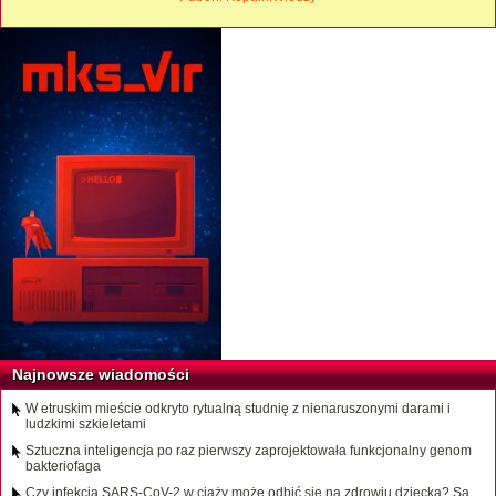
Najnowsze wiadomości
W etruskim mieście odkryto rytualną studnię z nienaruszonymi darami i
ludzkimi szkieletami
Sztuczna inteligencja po raz pierwszy zaprojektowała funkcjonalny genom
bakteriofaga
Czy infekcja SARS-CoV-2 w ciąży może odbić się na zdrowiu dziecka? Są