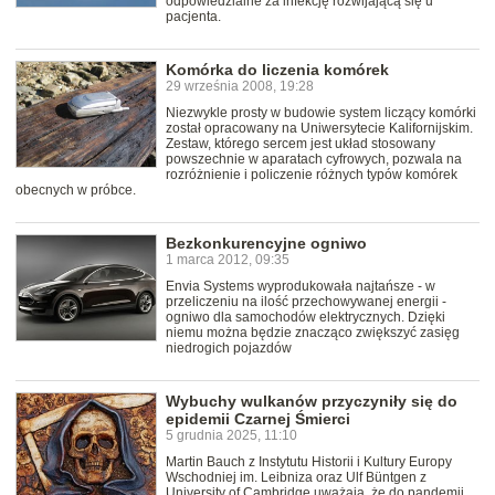
odpowiedzialne za infekcję rozwijającą się u
pacjenta.
Komórka do liczenia komórek
29 września 2008, 19:28
Niezwykle prosty w budowie system liczący komórki
został opracowany na Uniwersytecie Kalifornijskim.
Zestaw, którego sercem jest układ stosowany
powszechnie w aparatach cyfrowych, pozwala na
rozróżnienie i policzenie różnych typów komórek
obecnych w próbce.
Bezkonkurencyjne ogniwo
1 marca 2012, 09:35
Envia Systems wyprodukowała najtańsze - w
przeliczeniu na ilość przechowywanej energii -
ogniwo dla samochodów elektrycznych. Dzięki
niemu można będzie znacząco zwiększyć zasięg
niedrogich pojazdów
Wybuchy wulkanów przyczyniły się do
epidemii Czarnej Śmierci
5 grudnia 2025, 11:10
Martin Bauch z Instytutu Historii i Kultury Europy
Wschodniej im. Leibniza oraz Ulf Büntgen z
University of Cambridge uważają, że do pandemii