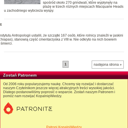
spośród około 270 grindwali, które wypłynęły na
plażę w trzech różnych miejscach Macquarie Heads
u zachodniego wybrzeża wyspy.
t
tu Antropologii ustalili, że szczątki 167 osób, które rolnicy znaleźli w jaskini
hiapas), stanowią część cmentarzyska z VIII w. Nie odkryto na nich bowiem
śmierci.
1
następna strona »
Zostań Patronem
Od 2006 roku popularyzujemy naukę. Chcemy się rozwijać i dostarczać
naszym Czytelnikom jeszcze więcej atrakcyjnych treści wysokiej jakości.
Dlatego postanowiliśmy poprosić o wsparcie. Zostań naszym Patronem i
pomóż nam rozwijać KopalnięWiedzy.
Patroni KopalniWiedzy