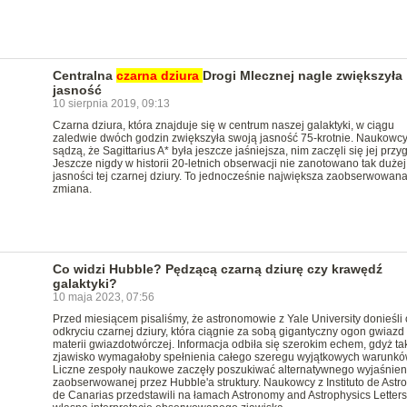
Centralna
czarna
dziura
Drogi Mlecznej nagle zwiększyła
jasność
10 sierpnia 2019, 09:13
Czarna dziura, która znajduje się w centrum naszej galaktyki, w ciągu
zaledwie dwóch godzin zwiększyła swoją jasność 75-krotnie. Naukowc
sądzą, że Sagittarius A* była jeszcze jaśniejsza, nim zaczęli się jej przy
Jeszcze nigdy w historii 20-letnich obserwacji nie zanotowano tak dużej
jasności tej czarnej dziury. To jednocześnie największa zaobserwowan
zmiana.
Co widzi Hubble? Pędzącą czarną dziurę czy krawędź
galaktyki?
10 maja 2023, 07:56
Przed miesiącem pisaliśmy, że astronomowie z Yale University donieśli 
odkryciu czarnej dziury, która ciągnie za sobą gigantyczny ogon gwiazd 
materii gwiazdotwórczej. Informacja odbiła się szerokim echem, gdyż ta
zjawisko wymagałoby spełnienia całego szeregu wyjątkowych warunkó
Liczne zespoły naukowe zaczęły poszukiwać alternatywnego wyjaśnien
zaobserwowanej przez Hubble'a struktury. Naukowcy z Instituto de Astrof
de Canarias przedstawili na łamach Astronomy and Astrophysics Letters