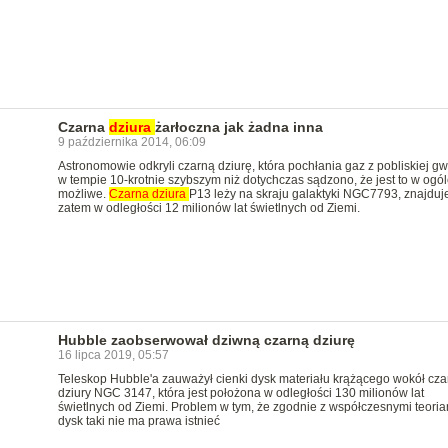
Czarna
dziura
żarłoczna jak żadna inna
9 października 2014, 06:09
Astronomowie odkryli czarną dziurę, która pochłania gaz z pobliskiej g
w tempie 10-krotnie szybszym niż dotychczas sądzono, że jest to w ogól
możliwe.
Czarna
dziura
P13 leży na skraju galaktyki NGC7793, znajduje
zatem w odległości 12 milionów lat świetlnych od Ziemi.
Hubble zaobserwował dziwną czarną dziurę
16 lipca 2019, 05:57
Teleskop Hubble'a zauważył cienki dysk materiału krążącego wokół cza
dziury NGC 3147, która jest położona w odległości 130 milionów lat
świetlnych od Ziemi. Problem w tym, że zgodnie z współczesnymi teoria
dysk taki nie ma prawa istnieć