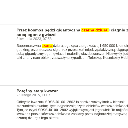
Przez kosmos pędzi gigantyczna
czarna
dziura
i ciągnie 
sobą ogon z gwiazd
8 kwietnia 2023, 07:58
Supermasywna
czarna
dziura, pędząca z prędkością 1 650 000 kilomet
godzinę, przemieszcza się przez przestrzeń międzygalaktyczną, ciągną
sobą gigantyczny ogon gwiazd i materii gwiazdotwórczej. Niezwykły, je
taki znany nam obiekt, zauważył przypadkiem Teleskop Kosmiczny Hubb
Potężny stary kwazar
26 lutego 2015, 11:07
Odkrycie kwazaru SDSS J0100+2802 to bardzo ważny krok w kierunku
zrozumienia ewolucji tych najpotężniejszych obiektów we wszechświeci
Tym, co czyni SDSS J0100+2802 wyjątkowym jest jego wiek. To najjaśni
kwazar z początków wszechświata zasilany przez najbardziej masywną
czarną dziurę z tego okresu