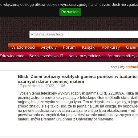
ki włączoną obsługę plików cookies wyrażasz zgodę na ich użycie. Jeśli nie zgadz
Rozumiem
Wiadomości
Artykuły
Forum
Książki
Konkursy
Galeri
Zdrowie/uroda
Bezpieczeństwo IT
Nauki przyrodnicze
Astronomia/fizyk
sortuj wg:
trafnoś
Bliski Ziemi potężny rozbłysk gamma pomoże w badaniu
czarnych dziur i ciemnej materii
17 października 2022, 11:06
Tydzień temu teleskopy wykryły rozbłysk gamma GRB 221009A. Kilka d
później astronomowie korzystający z teleskopu Gemini South stwierdzili,
najpotężniejsze wydarzenie tego typu. Ten rozbłysk jest tak jasny, a jeg
źródło znajduje się tak blisko, że to jedna na 100 lat okazja, by odpowie
na pewne podstawowe pytania związane z tego typu eksplozjami – od
powstawania czarnych dziur po przetestowanie modeli dotyczących cie
materii, mówi Brendan O'Connor z University of Maryland.