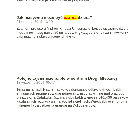
własną interpretację obserwowanego zjawiska.
Jak masywna może być
czarna
dziura?
21 grudnia 2015, 13:19
Zdaniem profesora Andrew Kinga z University of Leicester, czarne dziur
mogą mieć masę nawet 50 miliardów większą od Słońca zanim wykorzy
całą materię z otaczającego ich dysku.
Kolejne tajemnicze bąble w centrum Drogi Mlecznej
18 września 2019, 05:47
Teraz na łamach Nature naukowcy donoszą o odkryciu dwóch bąbli
emitujących promieniowanie radiowe i znajdujących się nad oraz pod
płaszczyzną Galaktyki. Rozmiary obu bąbli wynoszą 140x430 parseków, 
każda z nich rozciąga się na 700 lat świetlnych. Wiek bąbli oceniono na 
milionów lat, a całkowitą energię na 7x1052 ergów.