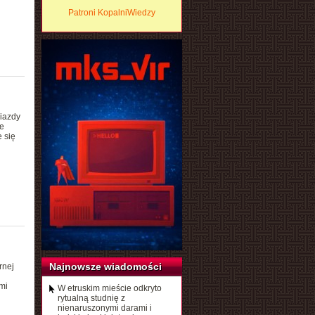
Patroni KopalniWiedzy
wiazdy
e
 się
Najnowsze wiadomości
rnej
mi
W etruskim mieście odkryto
rytualną studnię z
nienaruszonymi darami i