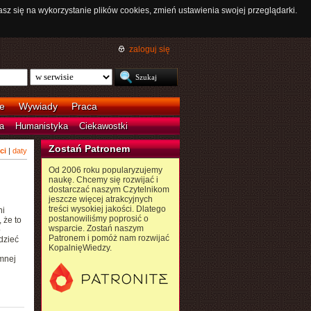
asz się na wykorzystanie plików cookies, zmień ustawienia swojej przeglądarki.
zaloguj się
e
Wywiady
Praca
a
Humanistyka
Ciekawostki
Zostań Patronem
ci
|
daty
Od 2006 roku popularyzujemy
naukę. Chcemy się rozwijać i
dostarczać naszym Czytelnikom
jeszcze więcej atrakcyjnych
treści wysokiej jakości. Dlatego
ni
postanowiliśmy poprosić o
 że to
wsparcie. Zostań naszym
o
Patronem i pomóż nam rozwijać
dzieć
KopalnięWiedzy.
mnej