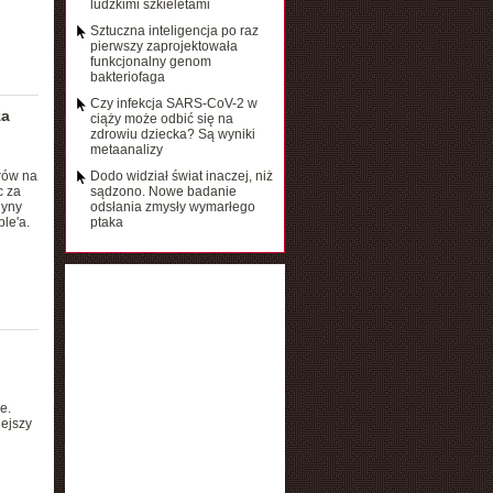
ludzkimi szkieletami
Sztuczna inteligencja po raz
pierwszy zaprojektowała
funkcjonalny genom
bakteriofaga
Czy infekcja SARS-CoV-2 w
za
ciąży może odbić się na
zdrowiu dziecka? Są wyniki
metaanalizy
rów na
Dodo widział świat inaczej, niż
c za
sądzono. Nowe badanie
dyny
odsłania zmysły wymarłego
le'a.
ptaka
e.
ejszy