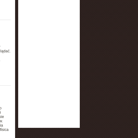
y
glądać.
a
o
i
kie
w.
ia
ísica