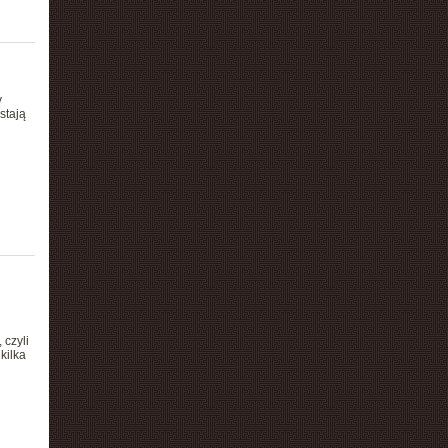
y
stają
czyli
kilka