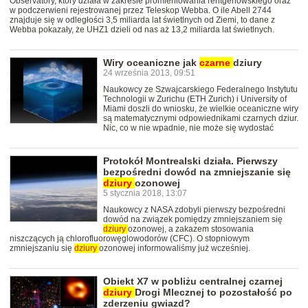
Observatory, który działa w zakresie promieniowania rentgenowskiego oraz
w podczerwieni rejestrowanej przez Teleskop Webba. O ile Abell 2744
znajduje się w odległości 3,5 miliarda lat świetlnych od Ziemi, to dane z
Webba pokazały, że UHZ1 dzieli od nas aż 13,2 miliarda lat świetlnych.
Wiry oceaniczne jak
czarne
dziury
24 września 2013, 09:51
Naukowcy ze Szwajcarskiego Federalnego Instytutu
Technologii w Zurichu (ETH Zurich) i University of
Miami doszli do wniosku, że wielkie oceaniczne wiry
są matematycznymi odpowiednikami czarnych dziur.
Nic, co w nie wpadnie, nie może się wydostać
Protokół Montrealski działa. Pierwszy
bezpośredni dowód na zmniejszanie się
dziury
ozonowej
5 stycznia 2018, 13:07
Naukowcy z NASA zdobyli pierwszy bezpośredni
dowód na związek pomiędzy zmniejszaniem się
dziury
ozonowej, a zakazem stosowania
niszczących ją chlorofluorowęglowodorów (CFC). O stopniowym
zmniejszaniu się
dziury
ozonowej informowaliśmy już wcześniej.
Obiekt X7 w pobliżu centralnej czarnej
dziury
Drogi Mlecznej to pozostałość po
zderzeniu gwiazd?