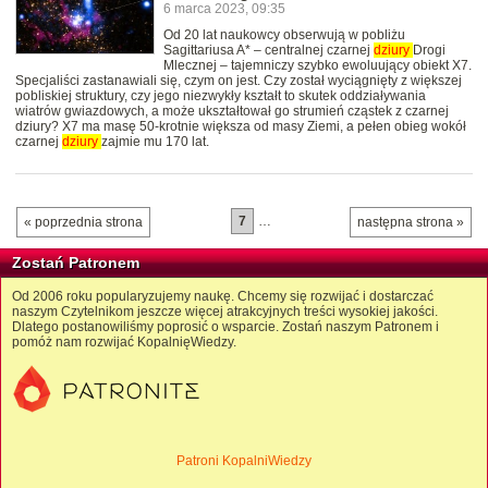
6 marca 2023, 09:35
Od 20 lat naukowcy obserwują w pobliżu
Sagittariusa A* – centralnej czarnej
dziury
Drogi
Mlecznej – tajemniczy szybko ewoluujący obiekt X7.
Specjaliści zastanawiali się, czym on jest. Czy został wyciągnięty z większej
pobliskiej struktury, czy jego niezwykły kształt to skutek oddziaływania
wiatrów gwiazdowych, a może ukształtował go strumień cząstek z czarnej
dziury? X7 ma masę 50-krotnie większa od masy Ziemi, a pełen obieg wokół
czarnej
dziury
zajmie mu 170 lat.
7
…
« poprzednia strona
następna strona »
Zostań Patronem
Od 2006 roku popularyzujemy naukę. Chcemy się rozwijać i dostarczać
naszym Czytelnikom jeszcze więcej atrakcyjnych treści wysokiej jakości.
Dlatego postanowiliśmy poprosić o wsparcie. Zostań naszym Patronem i
pomóż nam rozwijać KopalnięWiedzy.
Patroni KopalniWiedzy