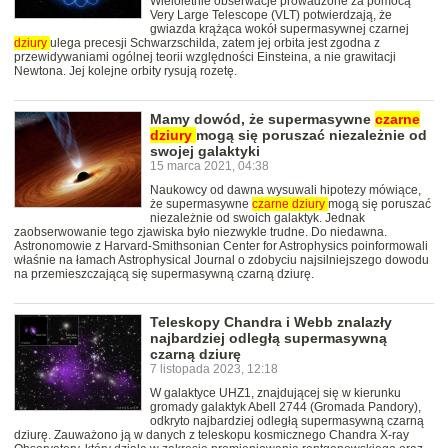
Wieloletnie obserwacje prowadzone za pomocą
Very Large Telescope (VLT) potwierdzają, że
gwiazda krążąca wokół supermasywnej czarnej
dziury
ulega precesji Schwarzschilda, zatem jej orbita jest zgodna z
przewidywaniami ogólnej teorii względności Einsteina, a nie grawitacji
Newtona. Jej kolejne orbity rysują rozetę.
Mamy dowód, że supermasywne
czarne
dziury
mogą się poruszać niezależnie od
swojej galaktyki
15 marca 2021, 04:38
Naukowcy od dawna wysuwali hipotezy mówiące,
że supermasywne
czarne
dziury
mogą się poruszać
niezależnie od swoich galaktyk. Jednak
zaobserwowanie tego zjawiska było niezwykle trudne. Do niedawna.
Astronomowie z Harvard-Smithsonian Center for Astrophysics poinformowali
właśnie na łamach Astrophysical Journal o zdobyciu najsilniejszego dowodu
na przemieszczającą się supermasywną czarną dziurę.
Teleskopy Chandra i Webb znalazły
najbardziej odległą supermasywną
czarną dziurę
7 listopada 2023, 12:18
W galaktyce UHZ1, znajdującej się w kierunku
gromady galaktyk Abell 2744 (Gromada Pandory),
odkryto najbardziej odległą supermasywną czarną
dziurę. Zauważono ją w danych z teleskopu kosmicznego Chandra X-ray