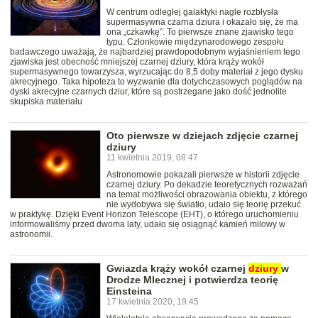
W centrum odległej galaktyki nagle rozbłysła
supermasywna czarna dziura i okazało się, że ma
ona „czkawkę”. To pierwsze znane zjawisko tego
typu. Członkowie międzynarodowego zespołu
badawczego uważają, że najbardziej prawdopodobnym wyjaśnieniem tego
zjawiska jest obecność mniejszej czarnej dziury, która krąży wokół
supermasywnego towarzysza, wyrzucając do 8,5 doby materiał z jego dysku
akrecyjnego. Taka hipoteza to wyzwanie dla dotychczasowych poglądów na
dyski akrecyjne czarnych dziur, które są postrzegane jako dość jednolite
skupiska materiału
Oto pierwsze w dziejach zdjęcie czarnej
dziury
11 kwietnia 2019, 08:47
Astronomowie pokazali pierwsze w historii zdjęcie
czarnej dziury. Po dekadzie teoretycznych rozważań
na temat możliwości obrazowania obiektu, z którego
nie wydobywa się światło, udało się teorię przekuć
w praktykę. Dzięki Event Horizon Telescope (EHT), o którego uruchomieniu
informowaliśmy przed dwoma laty, udało się osiągnąć kamień milowy w
astronomii.
Gwiazda krąży wokół czarnej
dziury
w
Drodze Mlecznej i potwierdza teorię
Einsteina
17 kwietnia 2020, 19:45