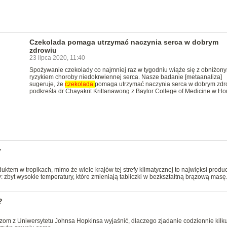
Czekolada pomaga utrzymać naczynia serca w dobrym
zdrowiu
23 lipca 2020, 11:40
Spożywanie czekolady co najmniej raz w tygodniu wiąże się z obniżon
ryzykiem choroby niedokrwiennej serca. Nasze badanie [metaanaliza]
sugeruje, że
czekolada
pomaga utrzymać naczynia serca w dobrym zdro
podkreśla dr Chayakrit Krittanawong z Baylor College of Medicine w Ho
y
uktem w tropikach, mimo że wiele krajów tej strefy klimatycznej to najwięksi produ
: zbyt wysokie temperatury, które zmieniają tabliczki w bezkształtną brązową masę
?
zom z Uniwersytetu Johnsa Hopkinsa wyjaśnić, dlaczego zjadanie codziennie kilk