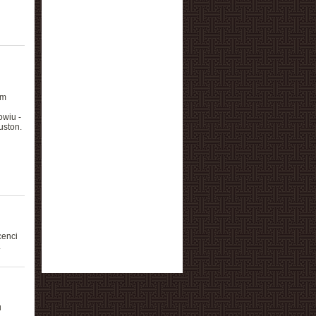
ym
wiu -
uston.
cenci
.
u