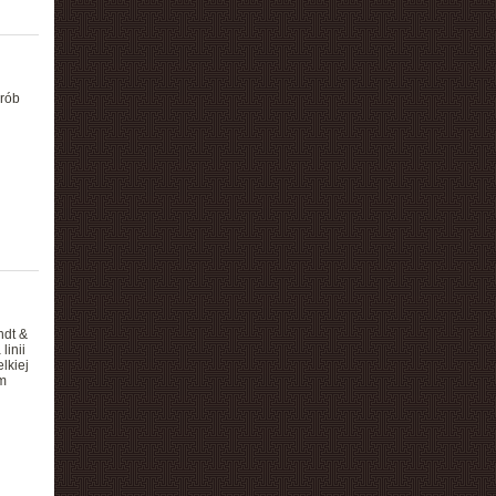
orób
ndt &
linii
lkiej
em