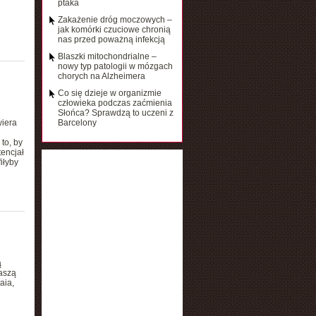
ptaka
Zakażenie dróg moczowych –
jak komórki czuciowe chronią
nas przed poważną infekcją
Blaszki mitochondrialne –
nowy typ patologii w mózgach
chorych na Alzheimera
Co się dzieje w organizmie
człowieka podczas zaćmienia
Słońca? Sprawdzą to uczeni z
wiera
Barcelony
to, by
encjał
iłyby
ą
naszą
aia,