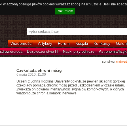
ki włączoną obsługę plików cookies wyrażasz zgodę na ich użycie. Jeśli nie zgadz
Rozumiem
Wiadomości
Artykuły
Forum
Książki
Konkursy
Galeri
Zdrowie/uroda
Bezpieczeństwo IT
Nauki przyrodnicze
Astronomia/fizyk
sortuj wg:
trafnoś
Czekolada chroni mózg
6 maja 2010, 11:30
Uczeni z Johns Hopkins University odkryli, że pewien składnik gorzkiej
czekolady pomaga chronić mózg przed uszkodzeniem w czasie udaru.
Zwiększa on bowiem intensywność sygnałów komórkowych, o których
wiadomo, że chronią komórki nerwowe.