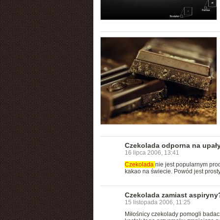
Czekolada odporna na upał
16 lipca 2006, 13:41
Czekolada
nie jest popularnym prod
kakao na świecie. Powód jest prosty
Czekolada zamiast aspiryny
15 listopada 2006, 11:25
Miłośnicy czekolady pomogli badac