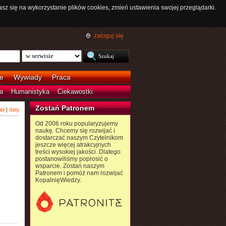
asz się na wykorzystanie plików cookies, zmień ustawienia swojej przeglądarki.
zaloguj się
e
Wywiady
Praca
a
Humanistyka
Ciekawostki
Zostań Patronem
ci
|
daty
Od 2006 roku popularyzujemy
naukę. Chcemy się rozwijać i
dostarczać naszym Czytelnikom
jeszcze więcej atrakcyjnych
treści wysokiej jakości. Dlatego
postanowiliśmy poprosić o
wsparcie. Zostań naszym
Patronem i pomóż nam rozwijać
KopalnięWiedzy.