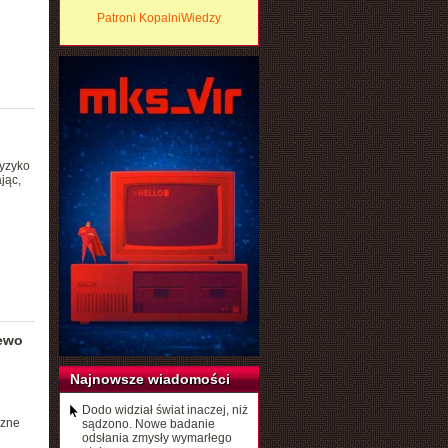
Patroni KopalniWiedzy
ryzyko
jąc,
zewo
Najnowsze wiadomości
Dodo widział świat inaczej, niż
czne
sądzono. Nowe badanie
odsłania zmysły wymarłego