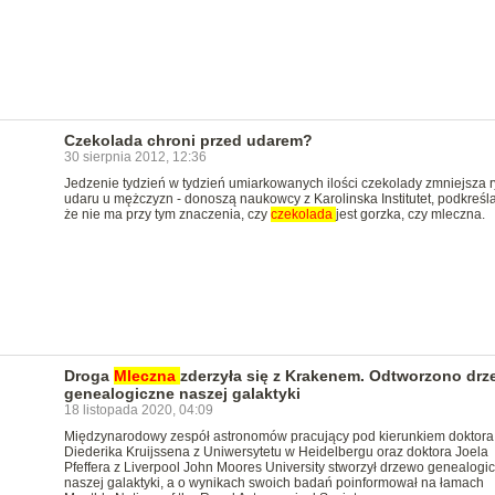
Czekolada chroni przed udarem?
30 sierpnia 2012, 12:36
Jedzenie tydzień w tydzień umiarkowanych ilości czekolady zmniejsza 
udaru u mężczyzn - donoszą naukowcy z Karolinska Institutet, podkreśla
że nie ma przy tym znaczenia, czy
czekolada
jest gorzka, czy mleczna.
Droga
Mleczna
zderzyła się z Krakenem. Odtworzono dr
genealogiczne naszej galaktyki
18 listopada 2020, 04:09
Międzynarodowy zespół astronomów pracujący pod kierunkiem doktora
Diederika Kruijssena z Uniwersytetu w Heidelbergu oraz doktora Joela
Pfeffera z Liverpool John Moores University stworzył drzewo genealogi
naszej galaktyki, a o wynikach swoich badań poinformował na łamach