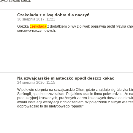
yzyko zawału serca.
Czekolada z oliwą dobra dla naczyń
30 sierpnia 2017, 11:21
Gorzka
czekolada
z dodatkiem oliwy z oliwek poprawia profil ryzyka ch
sercowo-naczyniowych.
Na szwajcarskie miasteczko spadł deszcz kakao
24 sierpnia 2020, 11:15
W połowie sierpnia na szwajcarskie Olten, gdzie znajduje się fabryka Li
Sprüngli, spadł deszcz kakao. Po jakimś czasie firma potwierdziła, że na 
produkcyjnej kruszonych, prażonych ziaren kakaowych doszło do niewie
awarii instalacji wentylacji z chłodzeniem. W połączeniu z silnym wiatr
doprowadziło to do nietypowego "opadu".