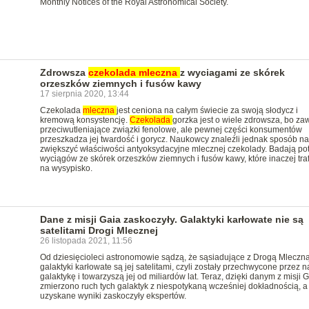
Monthly Notices of the Royal Astronomical Society.
Zdrowsza
czekolada
mleczna
z wyciagami ze skórek
orzeszków ziemnych i fusów kawy
17 sierpnia 2020, 13:44
Czekolada
mleczna
jest ceniona na całym świecie za swoją słodycz i
kremową konsystencję.
Czekolada
gorzka jest o wiele zdrowsza, bo za
przeciwutleniające związki fenolowe, ale pewnej części konsumentów
przeszkadza jej twardość i gorycz. Naukowcy znaleźli jednak sposób na 
zwiększyć właściwości antyoksydacyjne mlecznej czekolady. Badają pot
wyciągów ze skórek orzeszków ziemnych i fusów kawy, które inaczej traf
na wysypisko.
Dane z misji Gaia zaskoczyły. Galaktyki karłowate nie są
satelitami Drogi Mlecznej
26 listopada 2021, 11:56
Od dziesięcioleci astronomowie sądzą, że sąsiadujące z Drogą Mleczn
galaktyki karłowate są jej satelitami, czyli zostały przechwycone przez 
galaktykę i towarzyszą jej od miliardów lat. Teraz, dzięki danym z misji G
zmierzono ruch tych galaktyk z niespotykaną wcześniej dokładnością, a
uzyskane wyniki zaskoczyły ekspertów.