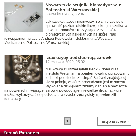
Nowatorskie czujniki biomedyczne z
Politechniki Warszawskiej
5 września 2016, 05:36
Jak szybko, łatwo i nieinwazyjnie zmierzyć puls,
sprawdzić poziom elektrolitów, cukru, mocznika, a
nawet hormonów? Korzystając z czujników
biomedycznych naklejanych na skórę. Nad
rozwiązaniem pracuje Andrzej Pepłowski – doktorant na Wydziale
Mechatroniki Politechniki Warszawskiej.
Izraelczycy podsłuchują żarówki
17 czerwca 2020, 05:02
Naukowcy z Uniwersytetu Ben-Guriona oraz
Instytutu Weizmanna poinformowali o opracowaniu
techniki podsłuchu z... drgań żarówki znajdującej
się w pokoju, w której prowadzona jest rozmowa.
Wywołane dźwiękiem zmiany ciśnienia powietrza
na powierzchni wiszącej żarówki powodują jej niewielkie drgania, które
można wykorzystać do podsłuchu w czasie rzeczywistym, stwierdzili
naukowcy
1
…
następna strona »
Zostań Patronem