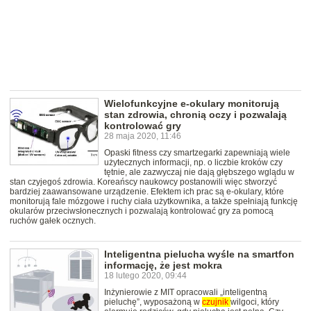
Wielofunkcyjne e-okulary monitorują
stan zdrowia, chronią oczy i pozwalają
kontrolować gry
28 maja 2020, 11:46
Opaski fitness czy smartzegarki zapewniają wiele
użytecznych informacji, np. o liczbie kroków czy
tętnie, ale zazwyczaj nie dają głębszego wglądu w
stan czyjegoś zdrowia. Koreańscy naukowcy postanowili więc stworzyć
bardziej zaawansowane urządzenie. Efektem ich prac są e-okulary, które
monitorują fale mózgowe i ruchy ciała użytkownika, a także spełniają funkcję
okularów przeciwsłonecznych i pozwalają kontrolować gry za pomocą
ruchów gałek ocznych.
Inteligentna pielucha wyśle na smartfon
informację, że jest mokra
18 lutego 2020, 09:44
Inżynierowie z MIT opracowali „inteligentną
pieluchę”, wyposażoną w
czujnik
wilgoci, który