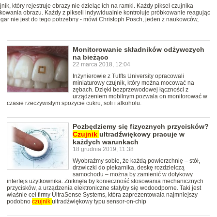
, który rejestruje obrazy nie dzieląc ich na ramki. Każdy piksel czujnika
kowania obrazu. Każdy z pikseli indywidualnie kontroluje próbkowanie reagując
zegar nie jest do tego potrzebny - mówi Christoph Posch, jeden z naukowców,
Monitorowanie składników odżywczych
na bieżąco
22 marca 2018, 12:04
Inżynierowie z Tutfts University opracowali
miniaturowy czujnik, który można mocować na
zębach. Dzięki bezprzewodowej łączności z
urządzeniem mobilnym pozwala on monitorować w
czasie rzeczywistym spożycie cukru, soli i alkoholu.
Pozbędziemy się fizycznych przycisków?
Czujnik
ultradźwiękowy pracuje w
każdych warunkach
18 grudnia 2019, 11:38
Wyobraźmy sobie, że każdą powierzchnię – stół,
drzwiczki do piekarnika, deskę rozdzielczą
samochodu – można by zamienić w dotykowy
interfejs użytkownika. Zniknęła by konieczność stosowania mechanicznych
przycisków, a urządzenia elektroniczne stałyby się wodoodporne. Taki jest
właśnie cel firmy UltraSense Systems, która zaprezentowała najmniejszy
podobno
czujnik
ultradźwiękowy typu sensor-on-chip