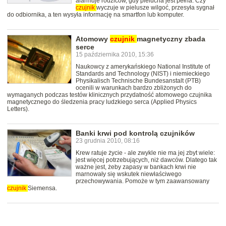
alarmuje rodziców, gdy pielucha jest pełna. Czy
czujnik
wyczuje w pielusze wilgoć, przesyła sygnał
do odbiornika, a ten wysyła informację na smartfon lub komputer.
Atomowy
czujnik
magnetyczny zbada
serce
15 października 2010, 15:36
Naukowcy z amerykańskiego National Institute of
Standards and Technology (NIST) i niemieckiego
Physikalisch Technische Bundesanstalt (PTB)
ocenili w warunkach bardzo zbliżonych do
wymaganych podczas testów klinicznych przydatność atomowego czujnika
magnetycznego do śledzenia pracy ludzkiego serca (Applied Physics
Letters).
Banki krwi pod kontrolą czujników
23 grudnia 2010, 08:16
Krew ratuje życie - ale zwykle nie ma jej zbyt wiele:
jest więcej potrzebujących, niż dawców. Dlatego tak
ważne jest, żeby zapasy w bankach krwi nie
marnowały się wskutek niewłaściwego
przechowywania. Pomoże w tym zaawansowany
czujnik
Siemensa.