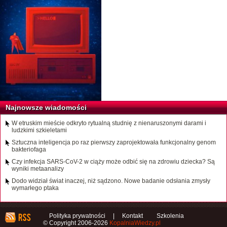
Najnowsze wiadomości
W etruskim mieście odkryto rytualną studnię z nienaruszonymi darami i
ludzkimi szkieletami
Sztuczna inteligencja po raz pierwszy zaprojektowała funkcjonalny genom
bakteriofaga
Czy infekcja SARS-CoV-2 w ciąży może odbić się na zdrowiu dziecka? Są
wyniki metaanalizy
Dodo widział świat inaczej, niż sądzono. Nowe badanie odsłania zmysły
wymarłego ptaka
Polityka prywatności
|
Kontakt
Szkolenia
© Copyright 2006-2026
KopalniaWiedzy.pl