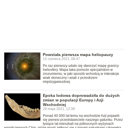
Powstała pierwsza mapa heliopauzy
15 czerwca 2021, 08:47
Po raz pierwszy udało się stworzyć mapę granicy
heliosfery. Mapa taka pomoże specjalistom w
zrozumieniu, w jaki sposób wchodzą w interakcje
wiatr słoneczny i wiatr z przestrzeni
międzygwiezdnej.
Epoka lodowa doprowadziła do dużych
zmian w populacji Europy i Azji
Wschodniej
29 maja 2021, 12:39
Ponad 40 000 lat temu na wschodzie Azji pojawili
się pierwsi przedstawiciele naszego gatunku. Przez
tysiące lat mieszkali na północnych wyżynach
współczesnych Chin, gdzie mogli zetknąć się z innymi gatunkami człowieka.