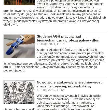
dotyczące potencjalnych skutków zdrowotnych
awarii w Czarnobylu. Autorzy jednego z badań nie
znaleźli dowodów na to, by wystawienie na
promieniowanie rodziców skutkowało zmianami genetycznymi u dzieci. Z
kolei autorzy drugiego ze studiów udokumentowali zmiany genetyczne w
guzach nowotworowych u ludzi z nowotworem tarczycy, którzy jako dzieci lub
w życiu płodowym zostali wystawieni na promieniowanie z uszkodzonej
elektrowni.
Studenci AGH pracują nad
biomechaniczną protezą palców dłoni
12 maja 2021, 11:32
Studenci Akademii Górniczo-Hutniczej (AGH)
pracują nad biomechaniczną protezą palców dłoni
dla pacjentów po amputacjach urazowych jednego
lub dwóch paliczków. Ma być wytrzymała, ruchoma,
funkcjonalna i spersonalizowana. Dzięki produkcji opartej na technologii
druku 3D model będzie tani, łatwy do wymiany i dostępny dla każdego
potrzebującego.
Nowotwory atakowały w średniowieczu
znacznie częściej, niż sądziliśmy
11 maja 2021, 11:42
W średniowieczu na Wyspach Brytyjskich ludzie
chorowali na nowotwory 10-krotnie częściej niż
dotychczas sądzono, informują naukowcy z
University of Cambridge. Przeprowadzili oni
pierwsze badania, w których wykorzystano zdjęcia rentgenowskie i