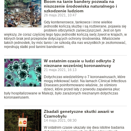
Boom na tanie bandery pozwala na
niszczenie środowiska naturalnego i
szkodzenie ludziom
26 maja 2021, 10:47
Gdy kontenerowce, tankowce i inne wielkie
jednostki kończą służbę i są rozbierane, pojawia się
problem olbrzymich zanieczyszczeń. Jest on tym
większy, że coraz częściej tego typu jednostki kończą swój żywot w krajach, w
których brak jest przepisów dotyczących ochrony środowiska. Właściciele
takich jednostek, by móc tanio i ze szkodą dla nas wszystkich je zezłomować,
rejestrują statki pod tanimi banderami.
W ostatnim czasie u ludzi odkryto 2
nieznane wcześniej koronawirusy
21 maja 2021, 16:13
Dotychczas wiedzieliśmy o 7 koronawirusach, które
mogą infekować ludzi. Na łamach Clinical Infectious
Diseases poinformowano właśnie, że ośmioro
dzieci, które przed laty z powodu zapalenia płuc
były hospitalizowane w Malezji, było zarażonych nieznanym dotychczas
koronawirusem.
Zbadali genetyczne skutki awarii w
Czarnobylu
14 maja 2021, 08:30
W ostatnim czasie ukazały się dwa istotne badania