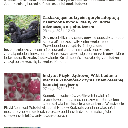
Jednak zniknęli przed końcem ostatniej epoki lodowej
Zaskakujące odkrycie: goryle adoptują
osierocone młode. Nie tylko ludzie
odznaczają się altruizmem
28 maja 2021, 12:40
Gdy przed kilku laty cztery gorylice opuściły chorego
samca alfa, pozostawiły z nim swoje młode.
Prawdopodobnie sądziły, że będą one
bezpieczniejsze z ojcem niż z nowymi partnerami matek, którzy często
zabijają młode z innych grup. Naukowcy martwili się o los małych goryli, które
ledwo potrafiły znaleźć pożywienie. Ku ich radości okazało się, że młodymi
zaczął opiekować się ich wujek, Kubaha.
Instytut Fizyki Jądrowej PAN: badania
mechaniki komórek czynią chemioterapię
bardziej przyjazną
27 maja 2021, 11:25
Komórki nowotworów złośliwych łatwiej niż
prawidłowe ulegają mechanicznym deformacjom,
co umożliwia im migrację w organizmie. W Instytucie
Fizyki Jądrowej Polskiej Akademii Nauk w Krakowie zbadano własności
mechaniczne komórek raka prostaty poddanych działaniu najczęściej
stosowanych leków antynowotworowych