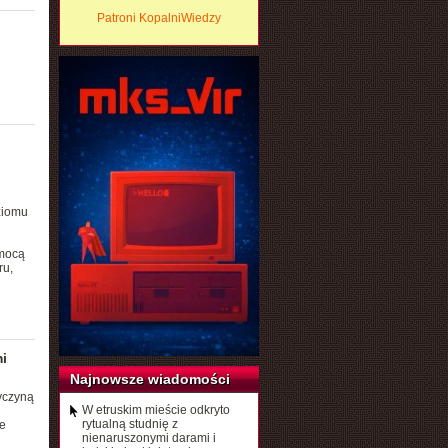
Patroni KopalniWiedzy
ziomu
omocą
ru,
i
Najnowsze wiadomości
zyczyną
W etruskim mieście odkryto
rytualną studnię z
e
nienaruszonymi darami i