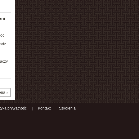
oni
pod
ładz
daczy
ona »
ityka prywatności
|
Kontakt
Szkolenia