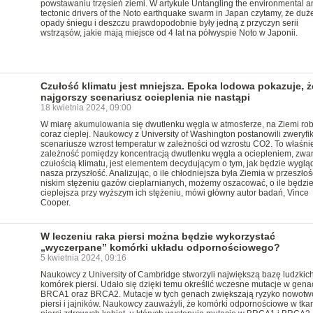
powstawaniu trzęsień ziemi. W artykule Untangling the environmental a
tectonic drivers of the Noto earthquake swarm in Japan czytamy, że duż
opady śniegu i deszczu prawdopodobnie były jedną z przyczyn serii
wstrząsów, jakie mają miejsce od 4 lat na półwyspie Noto w Japonii.
Czułość klimatu jest mniejsza. Epoka lodowa pokazuje, ż
najgorszy scenariusz ocieplenia nie nastąpi
18 kwietnia 2024, 09:00
W miarę akumulowania się dwutlenku węgla w atmosferze, na Ziemi robi
coraz cieplej. Naukowcy z University of Washington postanowili zweryf
scenariusze wzrost temperatur w zależności od wzrostu CO2. To właśni
zależność pomiędzy koncentracją dwutlenku węgla a ociepleniem, zwa
czułością klimatu, jest elementem decydującym o tym, jak będzie wyglą
nasza przyszłość. Analizując, o ile chłodniejsza była Ziemia w przeszłoś
niskim stężeniu gazów cieplarnianych, możemy oszacować, o ile będzi
cieplejsza przy wyższym ich stężeniu, mówi główny autor badań, Vince
Cooper.
W leczeniu raka piersi można będzie wykorzystać
„wyczerpane” komórki układu odpornościowego?
5 kwietnia 2024, 09:16
Naukowcy z University of Cambridge stworzyli największą bazę ludzkic
komórek piersi. Udało się dzięki temu określić wczesne mutacje w gena
BRCA1 oraz BRCA2. Mutacje w tych genach zwiększają ryzyko nowot
piersi i jajników. Naukowcy zauważyli, że komórki odpornościowe w tk