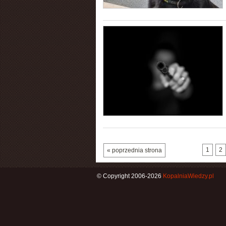
1
2
« poprzednia strona
© Copyright 2006-2026
KopalniaWiedzy.pl