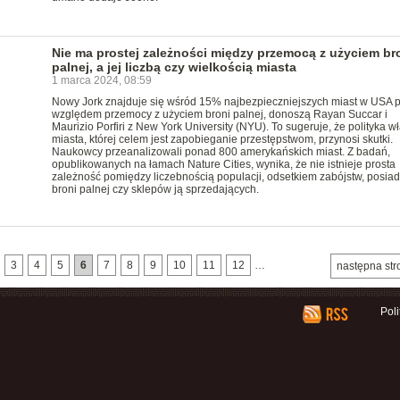
Nie ma prostej zależności między przemocą z użyciem br
palnej, a jej liczbą czy wielkością miasta
1 marca 2024, 08:59
Nowy Jork znajduje się wśród 15% najbezpieczniejszych miast w USA 
względem przemocy z użyciem broni palnej, donoszą Rayan Succar i
Maurizio Porfiri z New York University (NYU). To sugeruje, że polityka w
miasta, której celem jest zapobieganie przestępstwom, przynosi skutki.
Naukowcy przeanalizowali ponad 800 amerykańskich miast. Z badań,
opublikowanych na łamach Nature Cities, wynika, że nie istnieje prosta
zależność pomiędzy liczebnością populacji, odsetkiem zabójstw, posia
broni palnej czy sklepów ją sprzedających.
3
4
5
6
7
8
9
10
11
12
…
następna str
Pol