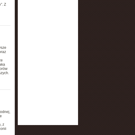
”. Z
wsze
oraz
że
aka
torów
szych.
odnej,
e
, z
onii