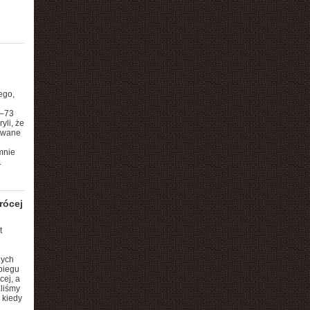
ego,
6–73
yli, że
lowane
mnie
.
rócej
t
nych
abiegu
cej, a
aliśmy
 kiedy