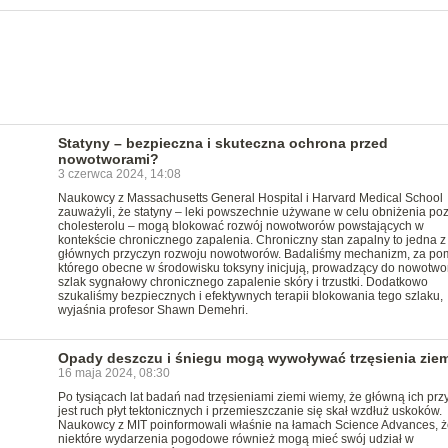
Statyny – bezpieczna i skuteczna ochrona przed
nowotworami?
3 czerwca 2024, 14:08
Naukowcy z Massachusetts General Hospital i Harvard Medical School
zauważyli, że statyny – leki powszechnie używane w celu obniżenia po
cholesterolu – mogą blokować rozwój nowotworów powstających w
kontekście chronicznego zapalenia. Chroniczny stan zapalny to jedna z
głównych przyczyn rozwoju nowotworów. Badaliśmy mechanizm, za p
którego obecne w środowisku toksyny inicjują, prowadzący do nowotwo
szlak sygnałowy chronicznego zapalenie skóry i trzustki. Dodatkowo
szukaliśmy bezpiecznych i efektywnych terapii blokowania tego szlaku,
wyjaśnia profesor Shawn Demehri.
Opady deszczu i śniegu mogą wywoływać trzęsienia ziem
16 maja 2024, 08:30
Po tysiącach lat badań nad trzęsieniami ziemi wiemy, że główną ich pr
jest ruch płyt tektonicznych i przemieszczanie się skał wzdłuż uskoków.
Naukowcy z MIT poinformowali właśnie na łamach Science Advances, ż
niektóre wydarzenia pogodowe również mogą mieć swój udział w