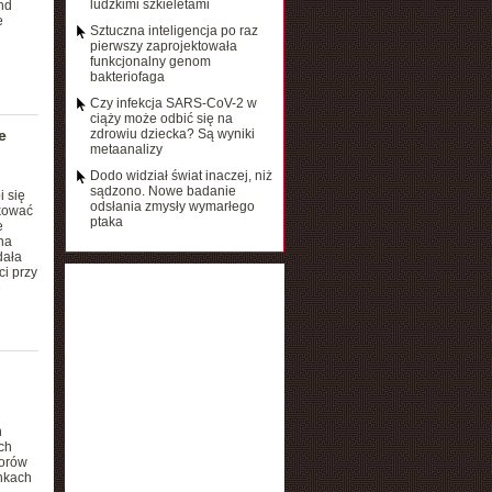
ludzkimi szkieletami
nd
e
Sztuczna inteligencja po raz
pierwszy zaprojektowała
funkcjonalny genom
bakteriofaga
Czy infekcja SARS-CoV-2 w
ciąży może odbić się na
e
zdrowiu dziecka? Są wyniki
metaanalizy
Dodo widział świat inaczej, niż
sądzono. Nowe badanie
 się
odsłania zmysły wymarłego
ikować
ptaka
e
na
dała
ci przy
e
h
ch
worów
ankach