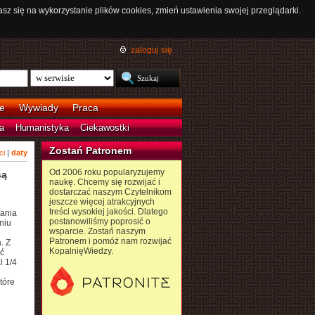
asz się na wykorzystanie plików cookies, zmień ustawienia swojej przeglądarki.
zaloguj się
e
Wywiady
Praca
a
Humanistyka
Ciekawostki
Zostań Patronem
ci
|
daty
Od 2006 roku popularyzujemy
są
naukę. Chcemy się rozwijać i
dostarczać naszym Czytelnikom
jeszcze więcej atrakcyjnych
treści wysokiej jakości. Dlatego
dania
postanowiliśmy poprosić o
niu
wsparcie. Zostań naszym
Patronem i pomóż nam rozwijać
. Z
KopalnięWiedzy.
ć
l 1/4
tóre