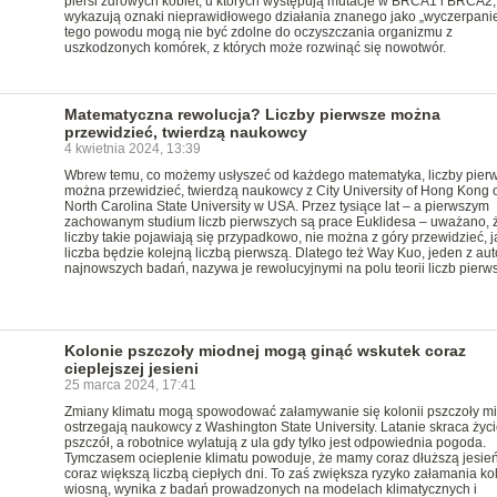
piersi zdrowych kobiet, u których występują mutacje w BRCA1 i BRCA2,
wykazują oznaki nieprawidłowego działania znanego jako „wyczerpanie
tego powodu mogą nie być zdolne do oczyszczania organizmu z
uszkodzonych komórek, z których może rozwinąć się nowotwór.
Matematyczna rewolucja? Liczby pierwsze można
przewidzieć, twierdzą naukowcy
4 kwietnia 2024, 13:39
Wbrew temu, co możemy usłyszeć od każdego matematyka, liczby pier
można przewidzieć, twierdzą naukowcy z City University of Hong Kong 
North Carolina State University w USA. Przez tysiące lat – a pierwszym
zachowanym studium liczb pierwszych są prace Euklidesa – uważano, 
liczby takie pojawiają się przypadkowo, nie można z góry przewidzieć, j
liczba będzie kolejną liczbą pierwszą. Dlatego też Way Kuo, jeden z au
najnowszych badań, nazywa je rewolucyjnymi na polu teorii liczb pierw
Kolonie pszczoły miodnej mogą ginąć wskutek coraz
cieplejszej jesieni
25 marca 2024, 17:41
Zmiany klimatu mogą spowodować załamywanie się kolonii pszczoły mi
ostrzegają naukowcy z Washington State University. Latanie skraca życi
pszczół, a robotnice wylatują z ula gdy tylko jest odpowiednia pogoda.
Tymczasem ocieplenie klimatu powoduje, że mamy coraz dłuższą jesień
coraz większą liczbą ciepłych dni. To zaś zwiększa ryzyko załamania kol
wiosną, wynika z badań prowadzonych na modelach klimatycznych i