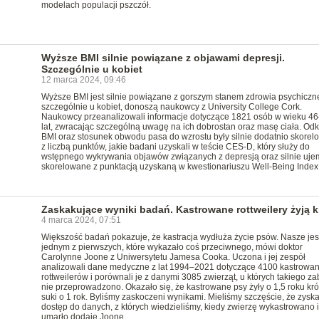
modelach populacji pszczół.
Wyższe BMI silnie powiązane z objawami depresji.
Szczególnie u kobiet
12 marca 2024, 09:46
Wyższe BMI jest silnie powiązane z gorszym stanem zdrowia psychiczn
szczególnie u kobiet, donoszą naukowcy z University College Cork.
Naukowcy przeanalizowali informacje dotyczące 1821 osób w wieku 4
lat, zwracając szczególną uwagę na ich dobrostan oraz masę ciała. Odkr
BMI oraz stosunek obwodu pasa do wzrostu były silnie dodatnio skore
z liczbą punktów, jakie badani uzyskali w teście CES-D, który służy do
wstępnego wykrywania objawów związanych z depresją oraz silnie uje
skorelowane z punktacją uzyskaną w kwestionariuszu Well-Being Index
Zaskakujące wyniki badań. Kastrowane rottweilery żyją k
4 marca 2024, 07:51
Większość badań pokazuje, że kastracja wydłuża życie psów. Nasze jes
jednym z pierwszych, które wykazało coś przeciwnego, mówi doktor
Carolynne Joone z Uniwersytetu Jamesa Cooka. Uczona i jej zespół
analizowali dane medyczne z lat 1994–2021 dotyczące 4100 kastrowa
rottweilerów i porównali je z danymi 3085 zwierząt, u których takiego z
nie przeprowadzono. Okazało się, że kastrowane psy żyły o 1,5 roku kró
suki o 1 rok. Byliśmy zaskoczeni wynikami. Mieliśmy szczęście, że zysk
dostęp do danych, z których wiedzieliśmy, kiedy zwierzę wykastrowano i
umarło dodaje Joone.