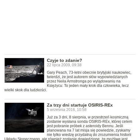
Czyje to zdanie?
22 lipca 2009, 09:38
Gary Peach, 73-letni obecnie brytyjski naukowiec,
twierdzi, że jest autorem słów wypowiedzianych
przez Neila Armstronga po wylądowaniu na
Księżycu: To jeden mały krok dla człowieka, lecz
wielki skok dla ludzkości.
Za trzy dni startuje OSIRIS-REx
5 września 2016, 10:58
Już za 3 dni, 8 sierpnia, w przestrzeń kosmiczną
zostanie wysłana sonda OSIRIS-REx, której celem
jest pobranie próbek z asteroidy Bennu. Jeśli
planowana na 7 lat misja się powiedzie, zyskamy
nie tylko wiedzę przydatną do zrozumienia historii
Układu Słonecznego, ale również zostanie dowiedzione, że możliwe jest