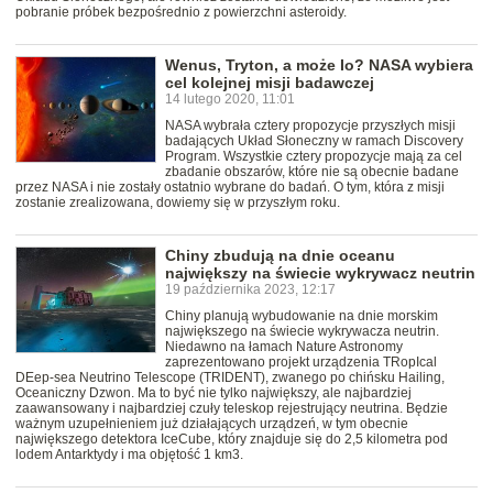
pobranie próbek bezpośrednio z powierzchni asteroidy.
Wenus, Tryton, a może Io? NASA wybiera
cel kolejnej misji badawczej
14 lutego 2020, 11:01
NASA wybrała cztery propozycje przyszłych misji
badających Układ Słoneczny w ramach Discovery
Program. Wszystkie cztery propozycje mają za cel
zbadanie obszarów, które nie są obecnie badane
przez NASA i nie zostały ostatnio wybrane do badań. O tym, która z misji
zostanie zrealizowana, dowiemy się w przyszłym roku.
Chiny zbudują na dnie oceanu
największy na świecie wykrywacz neutrin
19 października 2023, 12:17
Chiny planują wybudowanie na dnie morskim
największego na świecie wykrywacza neutrin.
Niedawno na łamach Nature Astronomy
zaprezentowano projekt urządzenia TRopIcal
DEep-sea Neutrino Telescope (TRIDENT), zwanego po chińsku Hailing,
Oceaniczny Dzwon. Ma to być nie tylko największy, ale najbardziej
zaawansowany i najbardziej czuły teleskop rejestrujący neutrina. Będzie
ważnym uzupełnieniem już działających urządzeń, w tym obecnie
największego detektora IceCube, który znajduje się do 2,5 kilometra pod
lodem Antarktydy i ma objętość 1 km3.