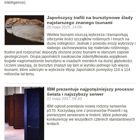
intelligence).
Japończycy trafili na bursztynowe ślady
najstarszego znanego tsunami
20 maja 2025, 14:09
Wielkie tsunami niszczą wybrzeża i transportują
olbrzymie ilości szczątków roślinnych i innych na
dużej odległości. Jednak z powodu erozji wybrzeży i
słabego zachowywania się materiału roślinnego,
trudno jest rozpoznać depozyty złożone przez tsunami w starszym zapisie
geologicznym. Grupa japońskich naukowców zidentyfikowała wyjątkowo
bogate nagromadzenie bursztynu w osadach morskich na dużej głębokości.
Uczeni uważają, że bursztyn znalazł się tam w wyniku jednego lub więcej
tsunami, które uderzyło w wybrzeże Wysp Japońskich pomiędzy 116 a 114
milionów lat temu.
IBM prezentuje najpotężniejszy procesor
świata i najszybszy serwer
22 maja 2007, 09:40
IBM ogłosił powstanie nowej rodziny serwerów
p570. Korzystają one z procesorów Power6 i są
pierwszymi serwerami w historii, które pokonały
konkurencję we wszystkich czterech standardowych
testach.