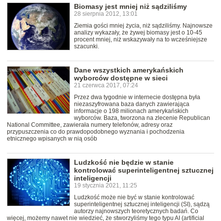
Biomasy jest mniej niż sądziliśmy
28 sierpnia 2012, 13:01
Ziemia gości mniej życia, niż sądziliśmy. Najnowsze
analizy wykazały, że żywej biomasy jest o 10-45
procent mniej, niż wskazywały na to wcześniejsze
szacunki.
Dane wszystkich amerykańskich
wyborców dostępne w sieci
21 czerwca 2017, 07:24
Przez dwa tygodnie w internecie dostępna była
niezaszyfrowana baza danych zawierająca
informacje o 198 milionach amerykańskich
wyborców. Baza, tworzona na zlecenie Republican
National Committee, zawierała numery telefonów, adresy oraz
przypuszczenia co do prawdopodobnego wyznania i pochodzenia
etnicznego wpisanych w nią osób
Ludzkość nie będzie w stanie
kontrolować superinteligentnej sztucznej
inteligencji
19 stycznia 2021, 11:25
Ludzkość może nie być w stanie kontrolować
superinteligentnej sztucznej inteligencji (SI), sądzą
autorzy najnowszych teoretycznych badań. Co
więcej, możemy nawet nie wiedzieć, że stworzyliśmy tego typu AI (artificial