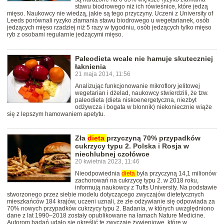
stawu biodrowego niż ich rówieśnice, które jedzą
mięso. Naukowcy nie wiedzą, jakie są tego przyczyny. Uczeni z University of
Leeds porównali ryzyko złamania stawu biodrowego u wegetarianek, osób
jedzących mięso rzadziej niż 5 razy w tygodniu, osób jedzących tylko mięso
ryb z osobami regularnie jedzącymi mięso.
Paleodieta wcale nie hamuje skuteczniej
łaknienia
21 maja 2014, 11:56
Analizując funkcjonowanie mikroflory jelitowej
wegetarian i dżelad, naukowcy stwierdzili, że tzw.
paleodieta (dieta niskoenergetyczna, niezbyt
odżywcza i bogata w błonnik) niekoniecznie wiąże
się z lepszym hamowaniem apetytu.
Zła
dieta
przyczyną 70% przypadków
cukrzycy typu 2. Polska i Rosja w
niechlubnej czołówce
20 kwietnia 2023, 11:46
Nieodpowiednia
dieta
była przyczyną 14,1 milionów
zachorowań na cukrzycę typu 2. w 2018 roku,
informują naukowcy z Tufts University. Na podstawie
stworzonego przez siebie modelu dotyczącego zwyczajów dietetycznych
mieszkańców 184 krajów, uczeni uznali, że złe odżywianie się odpowiada za
70% nowych przypadków cukrzycy typu 2. Badania, w których uwzględniono
dane z lat 1990–2018 zostały opublikowane na łamach Nature Medicine.
Autorom badań udało się określić te zwyczaje żywieniowe, które w