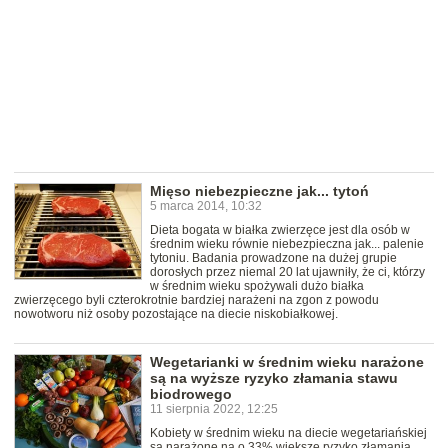
Mięso niebezpieczne jak... tytoń
5 marca 2014, 10:32
Dieta bogata w białka zwierzęce jest dla osób w
średnim wieku równie niebezpieczna jak... palenie
tytoniu. Badania prowadzone na dużej grupie
dorosłych przez niemal 20 lat ujawniły, że ci, którzy
w średnim wieku spożywali dużo białka
zwierzęcego byli czterokrotnie bardziej narażeni na zgon z powodu
nowotworu niż osoby pozostające na diecie niskobiałkowej.
Wegetarianki w średnim wieku narażone
są na wyższe ryzyko złamania stawu
biodrowego
11 sierpnia 2022, 12:25
Kobiety w średnim wieku na diecie wegetariańskiej
są narażone na o 33% większe ryzyko złamania