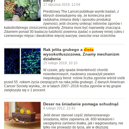
diety?
17 stycznia 2019, 12:04
Prestiżowy The Lancet publikuje wyniki badań, z
których dowiadujemy się, że konieczna jest
radykalna zmiana diety i sposobu produkcji
żywności, jeśli chcemy uniknąć milionów zgonów i
katastrofalnego zniszczenia planety. Zmiana musi być naprawdę znacząca.
Zdaniem ponad 30 badaczy ludzkość powinna zjadać o połowę mniej cukru i
czerwonego mięsa i dwukrotnie więcej warzyw, owoców oraz orzechów.
Rak jelita grubego a
dieta
wysokotłuszczowa. Znamy mechanizm
działania
25 lutego 2019, 10:10
W czasie, gdy spada śmiertelność chorób
nowotworowych, naukowcy zauważyli pewien
niepokojący trend: rośnie liczba zgonów wśród osób
przed 55. rokiem życia cierpiących na raka jelita grubego. Z danych American
Cancer Society wynika,; że w latach 2007–2016 liczba zgonów w tej grupie
zwiększyła się o 1 procent.
Deser na śniadanie pomaga schudnąć
8 lutego 2012, 12:42
Jeśli deser stanowi część zbilansowanego
śniadania, które zapewnia ok. 600 kilokalorii i
uwzględnia zarówno białka, jak i węglowodany, nie
tylko nie prowadzi do tycia, ale w dłuższej