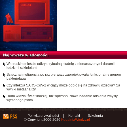
Najnowsze wiadomości
W etruskim mieście odkryto rytualną studnię z nienaruszonymi darami i
ludzkimi szkieletami
Sztuczna inteligencja po raz pierwszy zaprojektowała funkcjonalny genom
bakteriofaga
Czy infekcja SARS-CoV-2 w ciąży może odbić się na zdrowiu dziecka? Są
wyniki metaanalizy
Dodo widział świat inaczej, niż sądzono. Nowe badanie odsłania zmysły
wymarłego ptaka
Polityka prywatności
|
Kontakt
Szkolenia
© Copyright 2006-2026
KopalniaWiedzy.pl