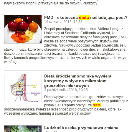
największym stopniu przyczyniają się do rozwoju cukrzycy.
FMD - skuteczna
dieta
naśladująca post?
19 czerwca 2015, 12:38
Zespół pracujący pod kierunkiem Valtera Longo z
University of Southern California wykazał, że
okresowe stosowanie diety naśladującej post (FMD)
niesie ze sobą wiele pozytywnych skutków dla
zdrowia. Naukowcy podczas badań stwierdzili, że u
starych myszy, które były okresowo na czterodniowej diecie niskokalorycznej,
doszło do zmniejszenia ilości brzusznej tkanki tłuszczowej i zwiększenia
liczby komórek progenitorowych oraz macierzystych w wielu organach, w tym
w mózgu.
Dieta śródziemnomorska wywiera
korzystny wpływ na mikrobiom
gruczołów mlekowych
3 października 2018, 10:25
Dieta wpływa na mikrobiom gruczołów mlekowych
nieczłowiekowatych naczelnych. Autorzy publikacji z
pisma Cell Reports odkryli, że
dieta
śródziemnomorska zwiększa liczebność probiotycznych bakterii, które jak
wcześniej wykazano, hamują u zwierząt wzrost guzów.
Ludzkość czeka przymusowa zmiana