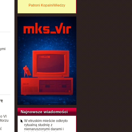
Patroni KopalniWiedzy
wymi
rę
Najnowsze wiadomości
o VI
Morzu
W etruskim mieście odkryto
rytualną studnię z
ć
nienaruszonymi darami i