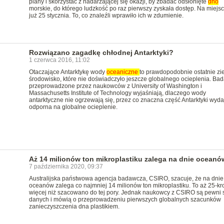
plany i skorzystać z nadarzającej się okazji, by zbadać odsłonięte
dno
morskie, do którego ludzkość po raz pierwszy zyskała dostęp. Na miejsc
już 25 stycznia. To, co znaleźli wprawiło ich w zdumienie.
Rozwiązano zagadkę chłodnej Antarktyki?
1 czerwca 2016, 11:02
Otaczające Antarktykę wody
oceaniczne
to prawdopodobnie ostatnie zi
środowisko, które nie doświadczyło jeszcze globalnego ocieplenia. Bad
przeprowadzone przez naukowców z University of Washington i
Massachusetts Institute of Technology wyjaśniają, dlaczego wody
antarktyczne nie ogrzewają się, przez co znaczna część Antarktyki wyda
odporna na globalne ocieplenie.
Aż 14 milionów ton mikroplastiku zalega na dnie oceanó
7 października 2020, 09:37
Australijska państwowa agencja badawcza, CSIRO, szacuje, że na dnie
oceanów zalega co najmniej 14 milionów ton mikroplastiku. To aż 25-kr
więcej niż szacowano do tej pory. Jednak naukowcy z CSIRO są pewni 
danych i mówią o przeprowadzeniu pierwszych globalnych szacunków
zanieczyszczenia dna plastikiem.