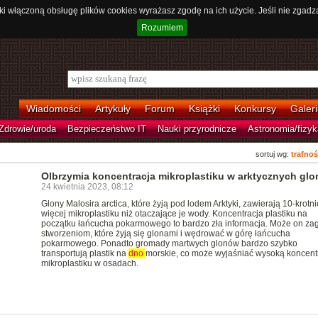
ki włączoną obsługę plików cookies wyrażasz zgodę na ich użycie. Jeśli nie zgadz
Rozumiem
Wiadomości
Artykuły
Forum
Książki
Konkursy
Galeri
Zdrowie/uroda
Bezpieczeństwo IT
Nauki przyrodnicze
Astronomia/fizyk
sortuj wg:
trafnoś
Olbrzymia koncentracja mikroplastiku w arktycznych gl
24 kwietnia 2023, 08:12
Glony Malosira arctica, które żyją pod lodem Arktyki, zawierają 10-krotni
więcej mikroplastiku niż otaczające je wody. Koncentracja plastiku na
początku łańcucha pokarmowego to bardzo zła informacja. Może on za
stworzeniom, które żyją się glonami i wędrować w górę łańcucha
pokarmowego. Ponadto gromady martwych glonów bardzo szybko
transportują plastik na
dno
morskie, co może wyjaśniać wysoką koncent
mikroplastiku w osadach.