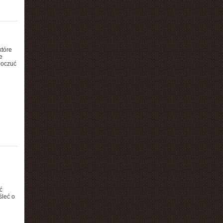
które
e
poczuć
ć
śleć o