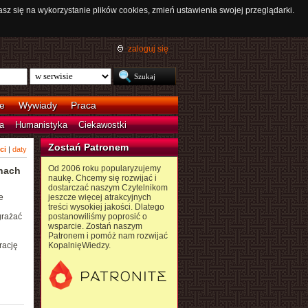
asz się na wykorzystanie plików cookies, zmień ustawienia swojej przeglądarki.
zaloguj się
e
Wywiady
Praca
a
Humanistyka
Ciekawostki
Zostań Patronem
ci
|
daty
Od 2006 roku popularyzujemy
onach
naukę. Chcemy się rozwijać i
dostarczać naszym Czytelnikom
e
jeszcze więcej atrakcyjnych
treści wysokiej jakości. Dlatego
grażać
postanowiliśmy poprosić o
wsparcie. Zostań naszym
Patronem i pomóż nam rozwijać
rację
KopalnięWiedzy.