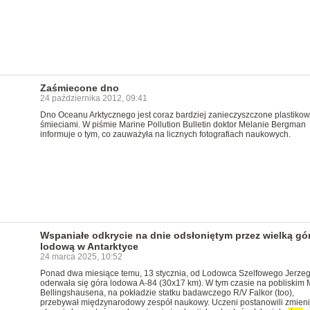
Zaśmiecone dno
24 października 2012, 09:41
Dno Oceanu Arktycznego jest coraz bardziej zanieczyszczone plastiko
śmieciami. W piśmie Marine Pollution Bulletin doktor Melanie Bergman
informuje o tym, co zauważyła na licznych fotografiach naukowych.
Wspaniałe odkrycie na dnie odsłoniętym przez wielką gó
lodową w Antarktyce
24 marca 2025, 10:52
Ponad dwa miesiące temu, 13 stycznia, od Lodowca Szelfowego Jerzeg
oderwała się góra lodowa A-84 (30x17 km). W tym czasie na pobliskim 
Bellingshausena, na pokładzie statku badawczego R/V Falkor (too),
przebywał międzynarodowy zespół naukowy. Uczeni postanowili zmieni