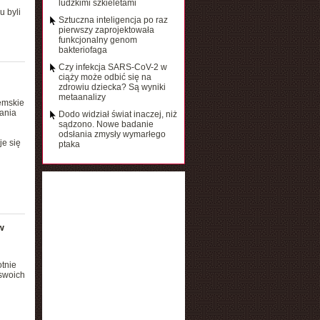
ludzkimi szkieletami
u byli
Sztuczna inteligencja po raz
pierwszy zaprojektowała
funkcjonalny genom
bakteriofaga
Czy infekcja SARS-CoV-2 w
ciąży może odbić się na
zdrowiu dziecka? Są wyniki
metaanalizy
emskie
ania
Dodo widział świat inaczej, niż
sądzono. Nowe badanie
odsłania zmysły wymarłego
je się
ptaka
w
otnie
swoich