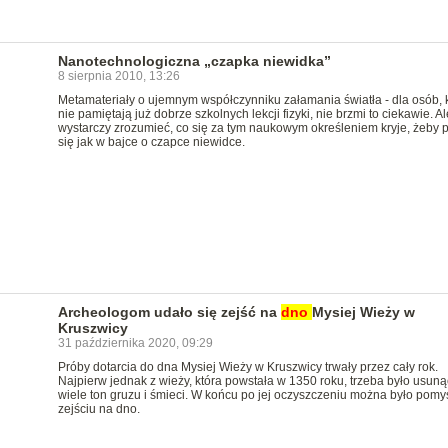
Nanotechnologiczna „czapka niewidka”
8 sierpnia 2010, 13:26
Metamateriały o ujemnym współczynniku załamania światła - dla osób, 
nie pamiętają już dobrze szkolnych lekcji fizyki, nie brzmi to ciekawie. Al
wystarczy zrozumieć, co się za tym naukowym określeniem kryje, żeby 
się jak w bajce o czapce niewidce.
Archeologom udało się zejść na
dno
Mysiej Wieży w
Kruszwicy
31 października 2020, 09:29
Próby dotarcia do dna Mysiej Wieży w Kruszwicy trwały przez cały rok.
Najpierw jednak z wieży, która powstała w 1350 roku, trzeba było usuną
wiele ton gruzu i śmieci. W końcu po jej oczyszczeniu można było pomy
zejściu na dno.