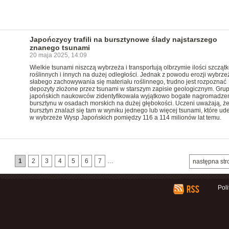
Japończycy trafili na bursztynowe ślady najstarszego
znanego tsunami
20 maja 2025, 14:09
Wielkie tsunami niszczą wybrzeża i transportują olbrzymie ilości szcząt
roślinnych i innych na dużej odległości. Jednak z powodu erozji wybrzeż
słabego zachowywania się materiału roślinnego, trudno jest rozpoznać
depozyty złożone przez tsunami w starszym zapisie geologicznym. Gru
japońskich naukowców zidentyfikowała wyjątkowo bogate nagromadze
bursztynu w osadach morskich na dużej głębokości. Uczeni uważają, ż
bursztyn znalazł się tam w wyniku jednego lub więcej tsunami, które ude
w wybrzeże Wysp Japońskich pomiędzy 116 a 114 milionów lat temu.
1
2
3
4
5
6
7
…
następna str
Pol