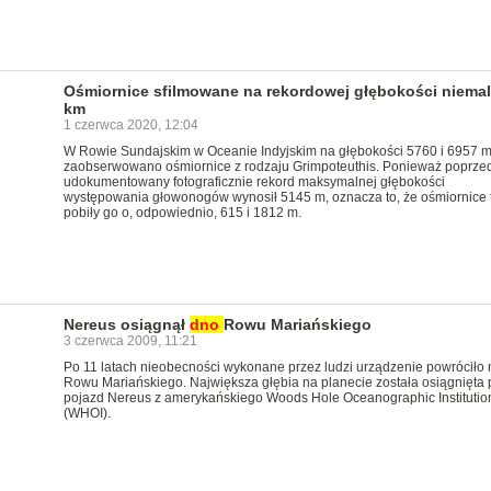
Ośmiornice sfilmowane na rekordowej głębokości niemal
km
1 czerwca 2020, 12:04
W Rowie Sundajskim w Oceanie Indyjskim na głębokości 5760 i 6957 
zaobserwowano ośmiornice z rodzaju Grimpoteuthis. Ponieważ poprze
udokumentowany fotograficznie rekord maksymalnej głębokości
występowania głowonogów wynosił 5145 m, oznacza to, że ośmiornice 
pobiły go o, odpowiednio, 615 i 1812 m.
Nereus osiągnął
dno
Rowu Mariańskiego
3 czerwca 2009, 11:21
Po 11 latach nieobecności wykonane przez ludzi urządzenie powróciło
Rowu Mariańskiego. Największa głębia na planecie została osiągnięta 
pojazd Nereus z amerykańskiego Woods Hole Oceanographic Institutio
(WHOI).