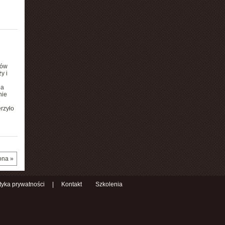
ków
y i
pa
nie
e
rzyło
ona »
ityka prywatności
|
Kontakt
Szkolenia