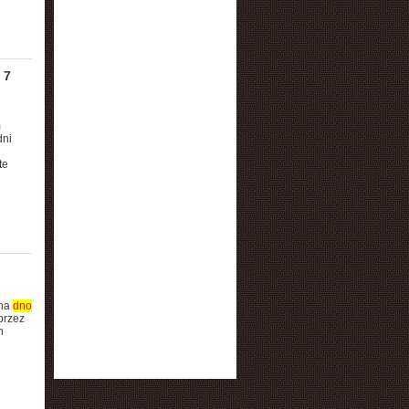
 7
m
dni
te
 na
dno
przez
n