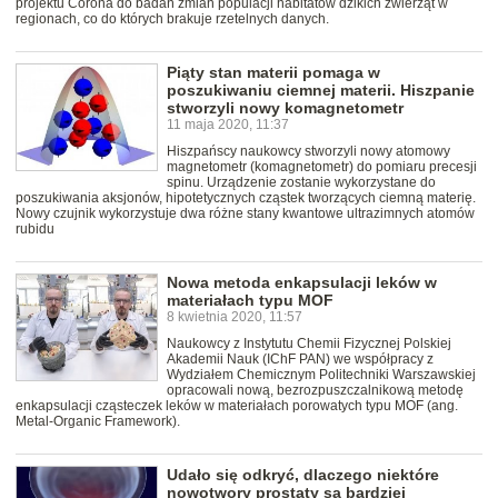
projektu Corona do badań zmian populacji habitatów dzikich zwierząt w
regionach, co do których brakuje rzetelnych danych.
Piąty stan materii pomaga w
poszukiwaniu ciemnej materii. Hiszpanie
stworzyli nowy komagnetometr
11 maja 2020, 11:37
Hiszpańscy naukowcy stworzyli nowy atomowy
magnetometr (komagnetometr) do pomiaru precesji
spinu. Urządzenie zostanie wykorzystane do
poszukiwania aksjonów, hipotetycznych cząstek tworzących ciemną materię.
Nowy czujnik wykorzystuje dwa różne stany kwantowe ultrazimnych atomów
rubidu
Nowa metoda enkapsulacji leków w
materiałach typu MOF
8 kwietnia 2020, 11:57
Naukowcy z Instytutu Chemii Fizycznej Polskiej
Akademii Nauk (IChF PAN) we współpracy z
Wydziałem Chemicznym Politechniki Warszawskiej
opracowali nową, bezrozpuszczalnikową metodę
enkapsulacji cząsteczek leków w materiałach porowatych typu MOF (ang.
Metal-Organic Framework).
Udało się odkryć, dlaczego niektóre
nowotwory prostaty są bardziej