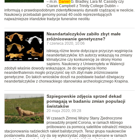
– m.in.
Daniel
G. Bradley, Lara M. Cassidy czy
Ciaran Campbell z Trinity College Dublin –
informują o prawdopodobnym zidentyfikowaniu dynastii rządzącej w neolicie.
Naukowcy przebadali genomy ponad 40 osób reprezentujących
najważniejsze irlandzkie tradycje funeralne neolitu
Neandartalczyków zabiło zbyt małe
zróżnicowanie genetyczne?
7 czerwca 2020, 10:06
istnieją różne teorie dotyczące przyczyn wyginięcia
neandertalczyków. Ich autorzy wskazują na zmiany
klimatyczne czy konkurencję ze strony Homo
sapiens. Naukowcy z Uniwersytetu w Walencji
zdobyli właśnie dowody wskazujące, że do wyginięcia Homo
neanderthalensis mogło przyczynić się ich zbyt małe zróżnicowanie
genetyczne. Do takich wniosków doszli na podstawie badań dźwigaczy
neandertalczyków z chorwackiego stanowiska archeologicznego Krapina.
Szpiegowskie zdjęcia sprzed dekad
pomagają w badaniu zmian populacji
świstaków
20 maja 2020, 09:28
W czasach Zimnej Wojny Stany Zjednoczone
prowadziły projekt Corona, w ramach którego
próbowano za pomocą satelitów odnaleźć miejsca
stacjonowania radzieckich rakiet balistycznych. Teraz grupa naukowców
postanowiła zbadać, czy da się wykorzystać zdjęcia wykonane w ramach