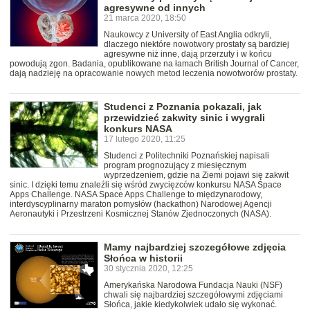
agresywne od innych
21 marca 2020, 18:50
Naukowcy z University of East Anglia odkryli,
dlaczego niektóre nowotwory prostaty są bardziej
agresywne niż inne, dają przerzuty i w końcu
powodują zgon. Badania, opublikowane na łamach British Journal of Cancer,
dają nadzieję na opracowanie nowych metod leczenia nowotworów prostaty.
Studenci z Poznania pokazali, jak
przewidzieć zakwity sinic i wygrali
konkurs NASA
17 lutego 2020, 11:25
Studenci z Politechniki Poznańskiej napisali
program prognozujący z miesięcznym
wyprzedzeniem, gdzie na Ziemi pojawi się zakwit
sinic. I dzięki temu znaleźli się wśród zwycięzców konkursu NASA Space
Apps Challenge. NASA Space Apps Challenge to międzynarodowy,
interdyscyplinarny maraton pomysłów (hackathon) Narodowej Agencji
Aeronautyki i Przestrzeni Kosmicznej Stanów Zjednoczonych (NASA).
Mamy najbardziej szczegółowe zdjęcia
Słońca w historii
30 stycznia 2020, 12:25
Amerykańska Narodowa Fundacja Nauki (NSF)
chwali się najbardziej szczegółowymi zdjęciami
Słońca, jakie kiedykolwiek udało się wykonać.