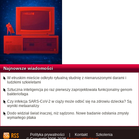
Najnowsze wiadomości
W etruskim mieście odkryto rytualną studnię z nienaruszonymi darami i
ludzkimi szkieletami
Sztuczna inteligencja po raz pierwszy zaprojektowała funkcjonalny genom
bakteriofaga
Czy infekcja SARS-CoV-2 w ciąży może odbić się na zdrowiu dziecka? Są
wyniki metaanalizy
Dodo widział świat inaczej, niż sądzono. Nowe badanie odsłania zmysły
wymarłego ptaka
Polityka prywatności
|
Kontakt
Szkolenia