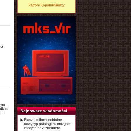
Patroni KopalniWiedzy
ci
cym
adkach
Najnowsze wiadomości
 do
Blaszki mitochondrialne –
nowy typ patologii w mózgach
chorych na Alzheimera