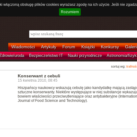
ki włączoną obsługę plików cookies wyrażasz zgodę na ich użycie. Jeśli nie zgadz
Rozumiem
Wiadomości
Artykuły
Forum
Książki
Konkursy
Galeri
Zdrowie/uroda
Bezpieczeństwo IT
Nauki przyrodnicze
Astronomia/fizyk
sortuj wg:
trafnoś
Konserwant z cebuli
15 kwietnia 2010, 08:45
Hiszpańscy naukowcy wskazują cebulę jako kandydatkę mającą zastąp
sztuczne konserwanty. Niektóre występujące w niej substancje wykazuj
bowiem właściwości przeciwutleniające oraz antybakteryjne (Internation
Journal of Food Science and Technology).