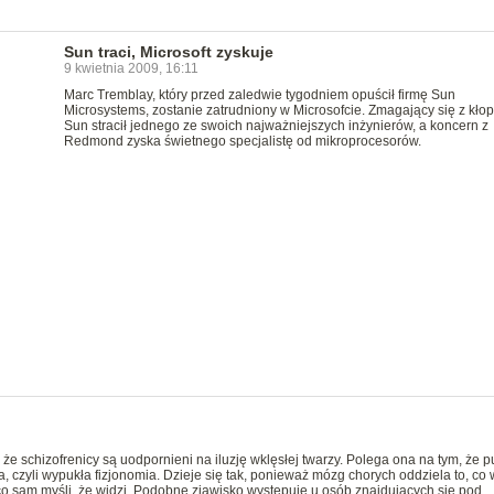
Sun traci, Microsoft zyskuje
9 kwietnia 2009, 16:11
Marc Tremblay, który przed zaledwie tygodniem opuścił firmę Sun
Microsystems, zostanie zatrudniony w Microsofcie. Zmagający się z kło
Sun stracił jednego ze swoich najważniejszych inżynierów, a koncern z
Redmond zyska świetnego specjalistę od mikroprocesorów.
 że schizofrenicy są uodpornieni na iluzję wklęsłej twarzy. Polega ona na tym, że p
 czyli wypukła fizjonomia. Dzieje się tak, ponieważ mózg chorych oddziela to, co 
co sam myśli, że widzi. Podobne zjawisko występuje u osób znajdujących się pod