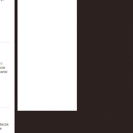
 i
ście
wanie
dacze.
w