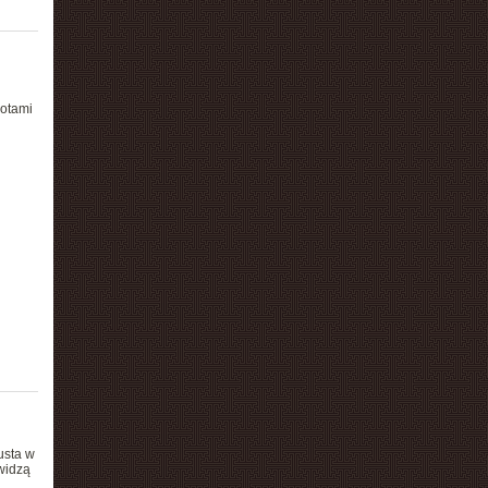
potami
usta w
widzą