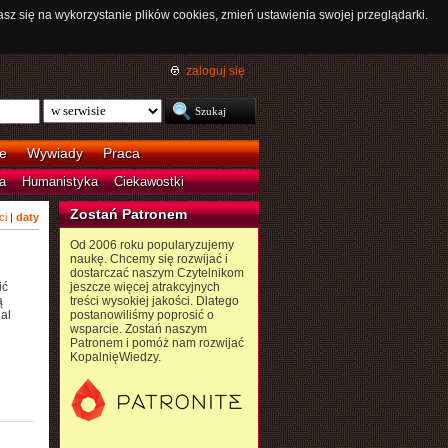
asz się na wykorzystanie plików cookies, zmień ustawienia swojej przeglądarki.
zaloguj się
e
Wywiady
Praca
a
Humanistyka
Ciekawostki
Zostań Patronem
ci
|
daty
Od 2006 roku popularyzujemy
naukę. Chcemy się rozwijać i
dostarczać naszym Czytelnikom
ić
jeszcze więcej atrakcyjnych
ą
treści wysokiej jakości. Dlatego
al
postanowiliśmy poprosić o
wsparcie. Zostań naszym
Patronem i pomóż nam rozwijać
KopalnięWiedzy.