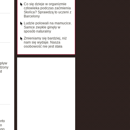
Co się dzieje w organizmie
człowieka podczas zaćmienia
Słońca? Sprawdzą to uczeni z
Barcelony
Ludzie polowali na mamucice.
Samce zwykle ginęły w
sposób naturalny
Zmieniamy się bardziej, niż
nam się wydaje. Nasza
osobowość nie jest stała
ypływ
żdżony
nd
erto
go
ego