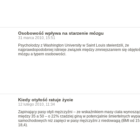
Osobowość wpływa na starzenie mózgu
31 marca 2010, 15:51
Psycholodzy z Washington University w Saint Louis stwierdzili, że
najprawdopodobniej istnieje związek między zmniejszaniem się objętoś
mózgu a typem osobowości.
Kiedy otyłość ratuje życie
12 lutego 2010, 11:34
Zapinający pasy otyli mężczyźni – ze wskaźnikiem masy ciała wynoszą
między 35 a 50 – o 22% rzadziej giną w potencjalnie śmiertelnych wyp
samochodowych niż zapięci w pasy mężczyźni z niedowagą (BMI od 15
18,4).