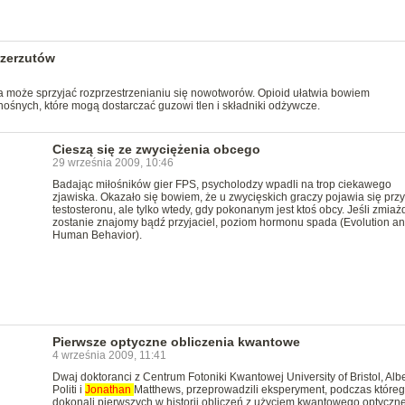
rzerzutów
a może sprzyjać rozprzestrzenianiu się nowotworów. Opioid ułatwia bowiem
śnych, które mogą dostarczać guzowi tlen i składniki odżywcze.
Cieszą się ze zwyciężenia obcego
29 września 2009, 10:46
Badając miłośników gier FPS, psycholodzy wpadli na trop ciekawego
zjawiska. Okazało się bowiem, że u zwycięskich graczy pojawia się prz
testosteronu, ale tylko wtedy, gdy pokonanym jest ktoś obcy. Jeśli zmia
zostanie znajomy bądź przyjaciel, poziom hormonu spada (Evolution a
Human Behavior).
Pierwsze optyczne obliczenia kwantowe
4 września 2009, 11:41
Dwaj doktoranci z Centrum Fotoniki Kwantowej University of Bristol, Alb
Politi i
Jonathan
Matthews, przeprowadzili eksperyment, podczas które
dokonali pierwszych w historii obliczeń z użyciem kwantowego optyczn