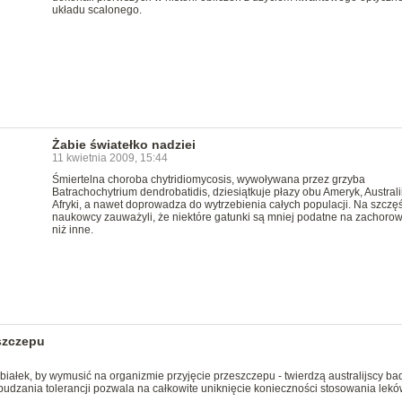
układu scalonego.
Żabie światełko nadziei
11 kwietnia 2009, 15:44
Śmiertelna choroba chytridiomycosis, wywoływana przez grzyba
Batrachochytrium dendrobatidis, dziesiątkuje płazy obu Ameryk, Australii
Afryki, a nawet doprowadza do wytrzebienia całych populacji. Na szczę
naukowcy zauważyli, że niektóre gatunki są mniej podatne na zachoro
niż inne.
szczepu
iałek, by wymusić na organizmie przyjęcie przeszczepu - twierdzą australijscy ba
dzania tolerancji pozwala na całkowite uniknięcie konieczności stosowania lekó