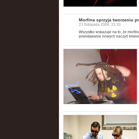
Morfina sprzyja tworzeniu p
23 listopada 2009, 15:33
Wszystko wskazuje na to, że morfin
powstawanie nowych naczyń krwiono