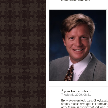
Życie bez złudzeń
7 kwietnia 2009, 08:51
Brytyjsko-niemiecki zespół wykazał,
środku maska wygląda jak normalna,
oczy (dane sensoryczne), od tego, 