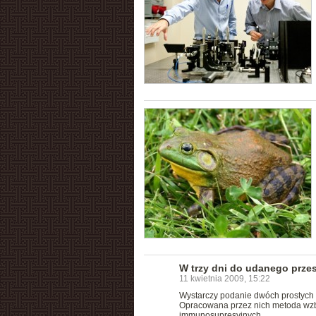
W trzy dni do udanego prze
11 kwietnia 2009, 15:22
Wystarczy podanie dwóch prostych b
Opracowana przez nich metoda wzbu
immunosupresyjnych.