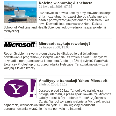
Kofeiną w chorobę Alzheimera
11 kwietnia 2008, 07:55
Już niewielka dawka kofeiny przyjmowana każdego
dnia może utrudnić rozwój choroby Alzheimera u
osób z podwyższonym poziomem cholesterolu we
krwi. Dowiedli tego naukowcy z North Dakota
School of Medicine and Health Sciences, odpowiednika naszej akademii
medycznej.
Microsoft szykuje rewolucję?
19 lutego 2008, 13:03
Robert Scoble na swoim blogu pisze, że kilkukrotnie był świadkiem
powstawania programów, o których wiedział, że zmienią świat. Tak było w
przypadku oprogramowania komputera Apple II, później były też PageMaker,
Excel czy Photoshop oraz przeglądarka Netscape. Teraz, jak mówi, widział
kolejną z takich rzeczy.
Analitycy o transakcji Yahoo-Microsoft
2 lutego 2008, 11:12
Jeszcze przed 10 laty Yahoo! było największą
potęgą Internetu, a prasa spekulowała, że Microsoft
założy portal, który odbierze Yahoo! część rynku.
Dzisiaj Yahoo! wyraźnie słabnie, a Microsoft, wciąż
najbardziej wartościowa firma na rynku IT i największy producent
oprogramowania, wyraźnie nie ma pomysłu na Internet.