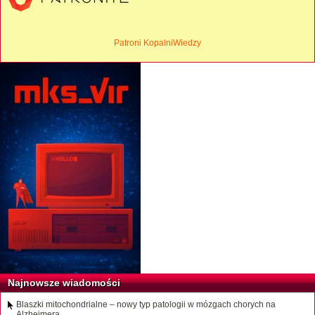
Patroni KopalniWiedzy
Najnowsze wiadomości
Blaszki mitochondrialne – nowy typ patologii w mózgach chorych na
Alzheimera