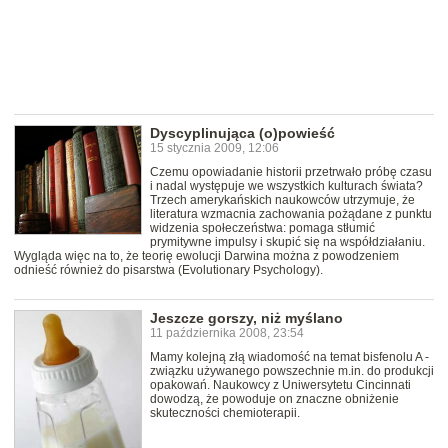
Dyscyplinująca (o)powieść
15 stycznia 2009, 12:06
Czemu opowiadanie historii przetrwało próbę czasu
i nadal występuje we wszystkich kulturach świata?
Trzech amerykańskich naukowców utrzymuje, że
literatura wzmacnia zachowania pożądane z punktu
widzenia społeczeństwa: pomaga stłumić
prymitywne impulsy i skupić się na współdziałaniu.
Wygląda więc na to, że teorię ewolucji Darwina można z powodzeniem
odnieść również do pisarstwa (Evolutionary Psychology).
Jeszcze gorszy, niż myślano
11 października 2008, 23:54
Mamy kolejną złą wiadomość na temat bisfenolu A -
związku używanego powszechnie m.in. do produkcji
opakowań. Naukowcy z Uniwersytetu Cincinnati
dowodzą, że powoduje on znaczne obniżenie
skuteczności chemioterapii.