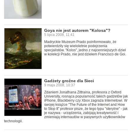
Goya nie jest autorem "Kolosa"?
5 lipca 2008, 11:41
Madryckie Muzeum Prado poinformowało, że
potwierdziły się wieloletnie podejrzenia
specjalistów. "Kolos", jedno z najcenniejszych dzieł
w kolekcji Prado, nie jest dziełem Francisco de Goi.
Gadżety groźne dla Sieci
9 maja 2008, 10:37
Zdaniem Jonathana Zittraina, profesora z Oxford
University, rosnąca popularność takich gadżetów jak
iPhone, Blackberry czy Xbox zagraża Internetowi. W
swojej książce "The Future of the Internet and How
to Stop It" profesor pisze, że tego typu "sterylne" - jak
je nazywa - urządzenia, zabijają kreatywność i
zmieniają internautów w pasywnych użytkowników
technologii.