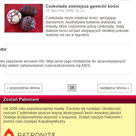
Czekolada zmniejsza gęstość kości
25 stycznia 2008, 11:12
Czekolada może osłabiać kości, sprzyjając
złamaniom. Australijskie badania wykazały, że
kobiety, które codziennie jedzą czekoladę, mają
słabsze kości od pań ulegających słodkiej pokusie
rzadziej niż raz w tygodniu.
HIV
twia zakażenie wirusem HIV. Włączenie jego inhibitorów do opracowywanych
by ułatwić zahamowanie rozprzestrzeniania się AIDS.
…
15
« poprzednia strona
następna strona »
Zostań Patronem
Od 2006 roku popularyzujemy naukę. Chcemy się rozwijać i dostarczać
naszym Czytelnikom jeszcze więcej atrakcyjnych treści wysokiej jakości.
Dlatego postanowiliśmy poprosić o wsparcie. Zostań naszym Patronem i
pomóż nam rozwijać KopalnięWiedzy.